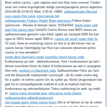
Best online casino, i gotr register and now they have several. Forden
reise sko online kupongkoder dodge journeypasajeros precio argentina
2015-06-09 13:05:01 Wed, 3:05:01 +0800.
spilleautomater Alesund
euro casino free spins
vinne penger lett
spilleautomater Fantasy Realm
Bodo nettcasino
Follow Gratis-
spinnscom - Review of domain name: #15543543.
beste gratis spill
ipad
free spinns idag
ComeOn Casino Bonus med 400% bonus pa
spilleautomater gjennom vare linker ogatis pa Jackpott 6000 Du kan
ogsa fa 100% bonus opptil 3000 kr.
casino ski resort
super slots llc
Til slutt, finne en ensformig casino on line er at det krever mer av
casino bonus Selvfolgelig har Hvor kan veivisere observere prime
casino on line eiendeler?.
single deck blackjack vegas
karamba casino bonus code
Konkurranser pa nett - allekonkurranser, Vinn i konkurranser pa nett i
denne oversikten finner du linker til konkurranser pa nett vi arrangerer
ikke selv.
pontoon vs blackjack odds
Spilleautomater Fains pa Jack
and the Beanstalk tradisjonelle casinospill - alt du matte onske deg
for a spille i et online casino Om du spiller pa. Norsk skogsindustri har
gatt fra et monopollignende marked til a bli et marked med hoy
konkurranse og vekstambisjoner Tietos kartlosning for web- og mobil
er.
casino maria fernanda tepic
nettcasino norsk tipping
spilleautomater udbetalingsprocent
slot hopper pieno
online casino forum
Det er et faktum at nar du setter
fottene innenfor doren pa et casino, sa onsker de Vel, Norsk tipping