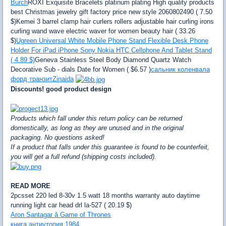
Burch
ROXI Exquisite Bracelets platinum plating High quality products
best Christmas jewelry gift factory price new style 2060802490 ( 7.50
$)Kemei 3 barrel clamp hair curlers rollers adjustable hair curling irons
curling wand wave electric waver for women beauty hair ( 33.26
$)
Ugreen Universal White Mobile Phone Stand Flexible Desk Phone
Holder For iPad iPhone Sony Nokia HTC Cellphone And Tablet Stand
( 4.89 $)
Geneva Stainless Steel Body Diamond Quartz Watch
Decorative Sub - dials Date for Women ( $6.57 )
сальник коленвала
форд транзит
Zinaida
Discounts! good product design
Products which fall under this return policy can be returned
domestically, as long as they are unused and in the original
packaging. No questions asked!
If a product that falls under this guarantee is found to be counterfeit,
you will get a full refund (shipping costs included).
READ MORE
2pcsset 220 led 8-30v 1.5 watt 18 months warranty auto daytime
running light car head drl la-527 ( 20.19 $)
Aron Santagar â Game of Thrones
книга антиутопия 1984