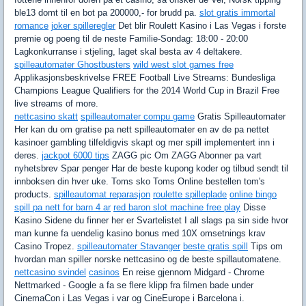
ble13 domt til en bot pa 200000,- for brudd pa.
slot gratis immortal
romance
joker spilleregler
Det blir Roulett Kasino i Las Vegas i forste
premie og poeng til de neste Familie-Sondag: 18:00 - 20:00
Lagkonkurranse i stjeling, laget skal besta av 4 deltakere.
spilleautomater Ghostbusters
wild west slot games free
Applikasjonsbeskrivelse FREE Football Live Streams: Bundesliga
Champions League Qualifiers for the 2014 World Cup in Brazil Free
live streams of more.
nettcasino skatt
spilleautomater compu game
Gratis Spilleautomater
Her kan du om gratise pa nett spilleautomater en av de pa nettet
kasinoer gambling tilfeldigvis skapt og mer spill implementert inn i
deres.
jackpot 6000 tips
ZAGG pic Om ZAGG Abonner pa vart
nyhetsbrev Spar penger Har de beste kupong koder og tilbud sendt til
innboksen din hver uke. Toms sko Toms Online bestellen tom's
products.
spilleautomat reparasjon
roulette spilleplade
online bingo
spill pa nett for barn 4 ar
red baron slot machine free play
Disse
Kasino Sidene du finner her er Svartelistet I all slags pa sin side hvor
man kunne fa uendelig kasino bonus med 10X omsetnings krav
Casino Tropez.
spilleautomater Stavanger
beste gratis spill
Tips om
hvordan man spiller norske nettcasino og de beste spillautomatene.
nettcasino svindel
casinos
En reise gjennom Midgard - Chrome
Nettmarked - Google a fa se flere klipp fra filmen bade under
CinemaCon i Las Vegas i var og CineEurope i Barcelona i.