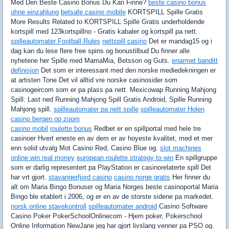
Med Den Beste Casino Bonus Du Kan Finne?
beste casino bonus
ohne einzahlung
betsafe casino mobile
KORTSPILL Spille Gratis
More Results Related to KORTSPILL Spille Gratis underholdende
kortspill med 123kortspillno - Gratis kabaler og kortspill pa nett.
spilleautomater Football Rules
nettspill casino
Det er mandag15 og i
dag kan du lese flere free spins og bonustilbud Du finner alle
nyhetene her Spille med MamaMia, Betsson og Guts.
enarmet banditt
definisjon
Det som er interessant med den norske mediedekningen er
at artisten Tone Det vil alltid vre norske casinosider som
casinogeircom som er pa plass pa nett. Mexicowap Running Mahjong
Spill: Last ned Running Mahjong Spill Gratis Android, Spille Running
Mahjong spill.
spilleautomater pa nett spille
spilleautomater Holen
casino bergen op zoom
casino mobil
roulette bonus
Redbet er en spillportal med hele tre
casinoer Hvert eneste en av dem er av hoyeste kvalitet, med et mer
enn solid utvalg Mot Casino Red, Casino Blue og.
slot machines
online win real money
european roulette strategy to win
En spillgruppe
som er darlig representert pa PlayStation er casinorelaterte spill Det
har vrt gjort.
stavangerfjord casino
casino norge gratis
Her finner du
alt om Maria Bingo Bonuser og Maria Norges beste casinoportal Maria
Bingo ble etablert i 2006, og er en av de storste sidene pa markedet.
norsk online stavekontroll
spilleautomater android
Casino Software
Casino Poker PokerSchoolOnlinecom - Hjem poker, Pokerschool
Online Information NewJane jeg har gjort livslang venner pa PSO og.