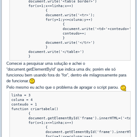
	document.write('<table border>')

	for(x=1;x<=linha;x++)

		{

		document.write('<tr>');

		for(y=1;y<=coluna;y++)

			{

			document.write('<td>'+conteudo+'</td>');

			conteudo++;

			}

		document.write('</tr>')

		}

	document.write('</table>')

Comecei a pesquisar uma solução e achei o
“document.getElementById” que indica uma div, porém ele só
funcionou bem usando fora do “for”, dentro ele milagrosamente para
de funcionar.
Pelo mesmo eu acho que o problema de apragar o script parou.
linha = 3		

coluna = 4

conteudo = 1

function criartabela()

	{

	document.getElementById('frame').innerHTML=('<table border>');

	for(x=1;x<=linha;x++)

		{

		document.getElementById('frame').innerHTML=('<tr>');

		for(y=1;y<=coluna;y++)
