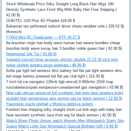
Stock Wholesale Price Silky Straight Long Black Hair Wigs 180
Density Synthetic Lace Front Wig With Baby Hair Free Shipping (
42.00 $)
OUKITEL U20 Plus 4G Phablet-119.58 $
Bahamas tan perforated nubuck driver shoes wrubber sole ( 329.52 $)
Moreschi
FY603 Mini RC Quadcopter — RTF-39.27 $
8a brazilian virgin hair body wave human hair weave bundles cheap
brazilian body wave sexay hair 3 bundles noble queen hair ( 82.00 $)
Regimental Silk Tie ( 43.68 $)
Soprano concert tenor acoustic electric ukulele 21 23 26 inch mini
guitar ukelele guitarra picea asperata ( 48.99 $)
6x8w par light led wireless 4in1 battery led flat par light wireless dmx
led stage battery powered led flat par club light ( 114.39 $)
7 inch hd car navigator 128mb 4gb wince6.0 800mhz 2016 map
russiabelarusspain europeusa+canadaisrael gps navigation ( 43.98 $)
New yaki african american full synthetic hair wigs best glueless kinky
straight high temperature wire women wig for black women ( 22.88 $)
Yaponskie vrachi priehali v Moskvu delitsya opitom
Fashion free shipping silky straight short cut bob wigs with baby hair
heat resistant synthetic lace front wig for black women ( 42.00 $)
Watch Moon Photo Unisex watch Women Men Wristwatch Starry Sky
Space Watch Little Star Wristwatch Special Birthday Gift ( 6.99 $)