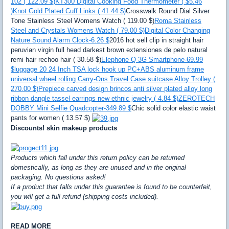
102 ( 122.09 $)
KT300 Digital Cooking Food Thermometer ( $5.46
)
Knot Gold Plated Cuff Links ( 41.44 $)
Crosswalk Round Dial Silver
Tone Stainless Steel Womens Watch ( 119.00 $)
Roma Stainless
Steel and Crystals Womens Watch ( 79.00 $)
Digital Color Changing
Nature Sound Alarm Clock-6.26 $
2016 hot sell clip in straight hair
peruvian virgin full head darkest brown extensiones de pelo natural
remi hair rechoo hair ( 30.58 $)
Elephone Q 3G Smartphone-69.99
$
luggage 20 24 Inch TSA lock hook up PC+ABS aluminum frame
universal wheel rolling Carry-Ons Travel Case suitcase Alloy Trolley (
270.00 $)
Prepiece carved design brincos anti silver plated alloy long
ribbon dangle tassel earrings new ethnic jewelry ( 4.84 $)
ZEROTECH
DOBBY Mini Selfie Quadcopter-349.89 $
Chic solid color elastic waist
pants for women ( 13.57 $)
Discounts! skin makeup products
Products which fall under this return policy can be returned
domestically, as long as they are unused and in the original
packaging. No questions asked!
If a product that falls under this guarantee is found to be counterfeit,
you will get a full refund (shipping costs included).
READ MORE