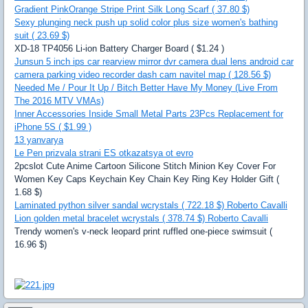
Gradient PinkOrange Stripe Print Silk Long Scarf ( 37.80 $)
Sexy plunging neck push up solid color plus size women's bathing
suit ( 23.69 $)
XD-18 TP4056 Li-ion Battery Charger Board ( $1.24 )
Junsun 5 inch ips car rearview mirror dvr camera dual lens android car
camera parking video recorder dash cam navitel map ( 128.56 $)
Needed Me / Pour It Up / Bitch Better Have My Money (Live From
The 2016 MTV VMAs)
Inner Accessories Inside Small Metal Parts 23Pcs Replacement for
iPhone 5S ( $1.99 )
13 yanvarya
Le Pen prizvala strani ES otkazatsya ot evro
2pcslot Cute Anime Cartoon Silicone Stitch Minion Key Cover For
Women Key Caps Keychain Key Chain Key Ring Key Holder Gift (
1.68 $)
Laminated python silver sandal wcrystals ( 722.18 $) Roberto Cavalli
Lion golden metal bracelet wcrystals ( 378.74 $) Roberto Cavalli
Trendy women's v-neck leopard print ruffled one-piece swimsuit (
16.96 $)