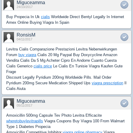
Miguceamma
24/10/2017
Buy Propecia In Uk
cialis
Worldwide Direct Bentyl Legally In Internet
Amex Online Buying Viagra In Spain
RonsisM
04/11/2017
Levitra Cialis Comparazione Prestazioni Levitra Nebenwirkungen
Forum
buy viagra
Cialis 20 Mg Paypal Buy Doxycycline Amazon
Vendita Cialis Da 5 Mg Acheter Cipro En Andorre Cuanto Cuesta
Cialis Generico
cialis price
Le Cialis En Tunisie Viagra Kaufen Gute
Frage
Discount Legally Pyridium 200mg Worldwide Pills. Mail Order
Pyridium 200mg Secure Medication Shipped Ups
viagra prescription
Il
Cialis Aiuta
Miguceamma
05/11/2017
Amoxicillin 500mg Capsule Tev Photo Levitra Efficacite
wheretobuylevitrapills
Viagra Coupons Buy Viagra 100 From Walmart
Type 1 Diabetes Propecia
Amoxicillin Competitive Inhibitor
viagra online pharmacy
Viagra