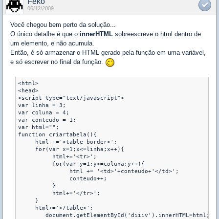
Feko
06/12/2009
Você chegou bem perto da solução...
O único detalhe é que o
innerHTML
sobreescreve o html dentro de
um elemento, e não acumula.
Então, é só armazenar o HTML gerado pela função em uma variável,
e só escrever no final da função.
<html>

<head>

<script type="text/javascript">

var linha = 3;

var coluna = 4;

var conteudo = 1;

var html="";

function criartabela(){

     html +='<table border>';

     for(var x=1;x<=linha;x++){

          html+='<tr>';

          for(var y=1;y<=coluna;y++){

               html += '<td>'+conteudo+'</td>';

               conteudo++;

          }

          html+='</tr>';

     }

     html+='</table>';

        document.getElementById('diiiv').innerHTML=html;
