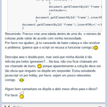
			{

			document.getElementById('frame').innerHTML=('<td>'+conteudo+'</td>');

			conteudo++;

			}

		document.getElementById('frame').innerHTML=('</tr>');

		}

	document.getElementById('frame').innerHTML=('</table>');

Resumindo: Preciso criar uma tabela dentro de uma div, o número de
colunas pode váriar de acordo com minha necessidade.
Por favor me ajudem, já to cansando de bater cabeça e não resolver
o problema. (parece que o script se recusa a funcionar comigo.)
Desculpa aew o double-post, mas será que minha dúvida é tão
ridícula pra todos ignorarem? ...Na boa, não vou ficar chateado em
ser chamado de burro;
porque aparentemente a solução deve ser
tão obvia que ninguém se dispõe em responder. Estou estudando
javascript só por hobby, por favor, sejam um pouco relevantes
comigo.
Algum bom samaritano se dispõe a abrir meus olhos para o óbvio?
Por favor.