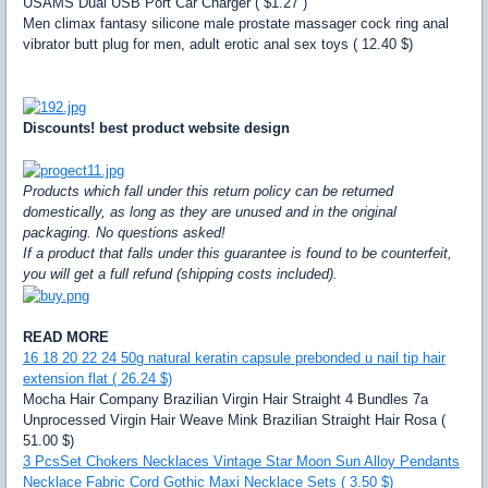
USAMS Dual USB Port Car Charger ( $1.27 )
Men climax fantasy silicone male prostate massager cock ring anal
vibrator butt plug for men, adult erotic anal sex toys ( 12.40 $)
Discounts! best product website design
Products which fall under this return policy can be returned
domestically, as long as they are unused and in the original
packaging. No questions asked!
If a product that falls under this guarantee is found to be counterfeit,
you will get a full refund (shipping costs included).
READ MORE
16 18 20 22 24 50g natural keratin capsule prebonded u nail tip hair
extension flat ( 26.24 $)
Mocha Hair Company Brazilian Virgin Hair Straight 4 Bundles 7a
Unprocessed Virgin Hair Weave Mink Brazilian Straight Hair Rosa (
51.00 $)
3 PcsSet Chokers Necklaces Vintage Star Moon Sun Alloy Pendants
Necklace Fabric Cord Gothic Maxi Necklace Sets ( 3.50 $)