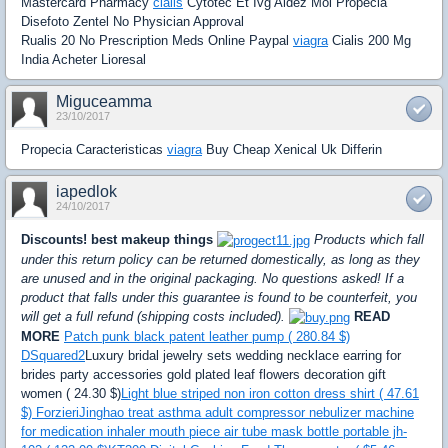
Mastercard Pharmacy
cialis
Cytotec Et Ivg Aidez Moi Propecia
Disefoto Zentel No Physician Approval
Rualis 20 No Prescription Meds Online Paypal
viagra
Cialis 200 Mg
India Acheter Lioresal
Miguceamma
23/10/2017
Propecia Caracteristicas
viagra
Buy Cheap Xenical Uk Differin
iapedlok
24/10/2017
Discounts! best makeup things
Products which fall
under this return policy can be returned domestically, as long as they
are unused and in the original packaging. No questions asked! If a
product that falls under this guarantee is found to be counterfeit, you
will get a full refund (shipping costs included).
READ
MORE
Patch punk black patent leather pump ( 280.84 $)
DSquared2
Luxury bridal jewelry sets wedding necklace earring for
brides party accessories gold plated leaf flowers decoration gift
women ( 24.30 $)
Light blue striped non iron cotton dress shirt ( 47.61
$) Forzieri
Jinghao treat asthma adult compressor nebulizer machine
for medication inhaler mouth piece air tube mask bottle portable jh-