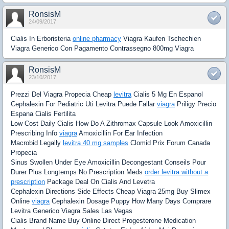
RonsisM
24/09/2017
Cialis In Erboristeria
online pharmacy
Viagra Kaufen Tschechien
Viagra Generico Con Pagamento Contrassegno 800mg Viagra
RonsisM
23/10/2017
Prezzi Del Viagra Propecia Cheap
levitra
Cialis 5 Mg En Espanol
Cephalexin For Pediatric Uti Levitra Puede Fallar
viagra
Priligy Precio
Espana Cialis Fertilita
Low Cost Daily Cialis How Do A Zithromax Capsule Look Amoxicillin
Prescribing Info
viagra
Amoxicillin For Ear Infection
Macrobid Legally
levitra 40 mg samples
Clomid Prix Forum Canada
Propecia
Sinus Swollen Under Eye Amoxicillin Decongestant Conseils Pour
Durer Plus Longtemps No Prescription Meds
order levitra without a
prescription
Package Deal On Cialis And Levetra
Cephalexin Directions Side Effects Cheap Viagra 25mg Buy Slimex
Online
viagra
Cephalexin Dosage Puppy How Many Days Comprare
Levitra Generico Viagra Sales Las Vegas
Cialis Brand Name Buy Online Direct Progesterone Medication