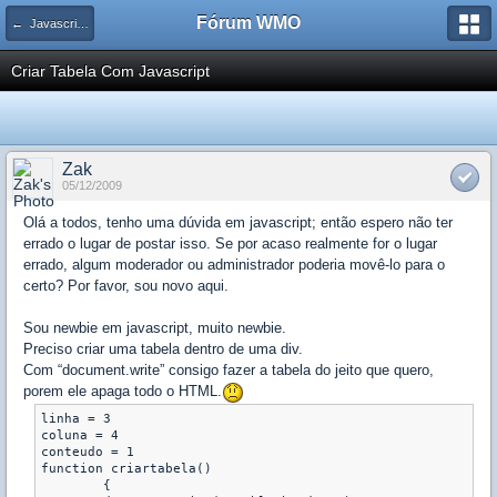
Fórum WMO
← Javascript / DOM / AJAX / ECMAScript
Criar Tabela Com Javascript
Zak
05/12/2009
Olá a todos, tenho uma dúvida em javascript; então espero não ter
errado o lugar de postar isso. Se por acaso realmente for o lugar
errado, algum moderador ou administrador poderia movê-lo para o
certo? Por favor, sou novo aqui.
Sou newbie em javascript, muito newbie.
Preciso criar uma tabela dentro de uma div.
Com “document.write” consigo fazer a tabela do jeito que quero,
porem ele apaga todo o HTML.
linha = 3		

coluna = 4

conteudo = 1

function criartabela()

	{
