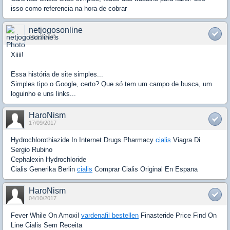
isso como referencia na hora de cobrar
netjogosonline
25/12/2009
Xiiii!
Essa história de site simples...
Simples tipo o Google, certo? Que só tem um campo de busca, um
loguinho e uns links...
HaroNism
17/09/2017
Hydrochlorothiazide In Internet Drugs Pharmacy
cialis
Viagra Di
Sergio Rubino
Cephalexin Hydrochloride
Cialis Generika Berlin
cialis
Comprar Cialis Original En Espana
HaroNism
04/10/2017
Fever While On Amoxil
vardenafil bestellen
Finasteride Price Find On
Line Cialis Sem Receita