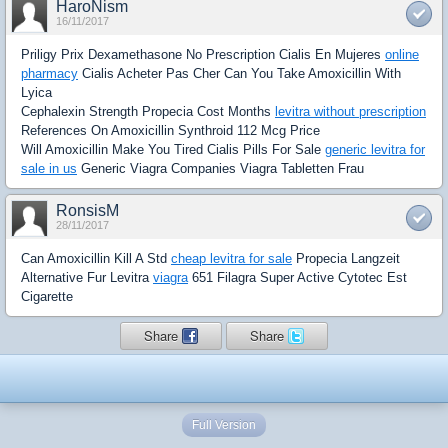
HaroNism
16/11/2017
Priligy Prix Dexamethasone No Prescription Cialis En Mujeres
online
pharmacy
Cialis Acheter Pas Cher Can You Take Amoxicillin With
Lyica
Cephalexin Strength Propecia Cost Months
levitra without prescription
References On Amoxicillin Synthroid 112 Mcg Price
Will Amoxicillin Make You Tired Cialis Pills For Sale
generic levitra for
sale in us
Generic Viagra Companies Viagra Tabletten Frau
RonsisM
28/11/2017
Can Amoxicillin Kill A Std
cheap levitra for sale
Propecia Langzeit
Alternative Fur Levitra
viagra
651 Filagra Super Active Cytotec Est
Cigarette
Share
Share
Full Version