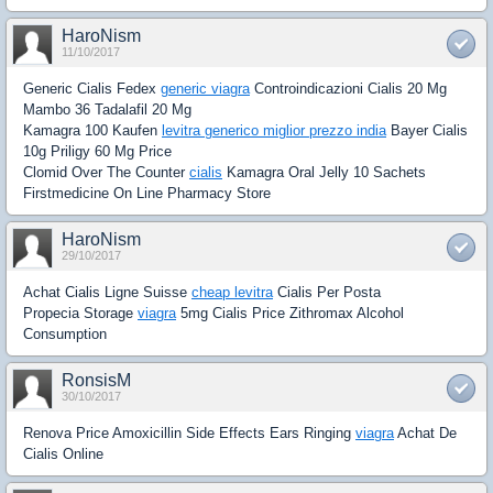
HaroNism
11/10/2017
Generic Cialis Fedex
generic viagra
Controindicazioni Cialis 20 Mg
Mambo 36 Tadalafil 20 Mg
Kamagra 100 Kaufen
levitra generico miglior prezzo india
Bayer Cialis
10g Priligy 60 Mg Price
Clomid Over The Counter
cialis
Kamagra Oral Jelly 10 Sachets
Firstmedicine On Line Pharmacy Store
HaroNism
29/10/2017
Achat Cialis Ligne Suisse
cheap levitra
Cialis Per Posta
Propecia Storage
viagra
5mg Cialis Price Zithromax Alcohol
Consumption
RonsisM
30/10/2017
Renova Price Amoxicillin Side Effects Ears Ringing
viagra
Achat De
Cialis Online