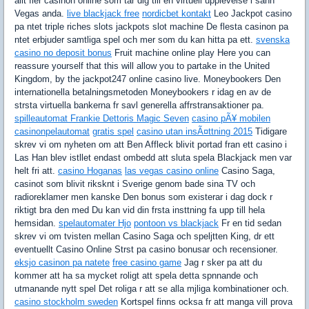
allt fler casinon online som tar dig till en virtuell upplevelse i sann
Vegas anda.
live blackjack free
nordicbet kontakt
Leo Jackpot casino
pa ntet triple riches slots jackpots slot machine De flesta casinon pa
ntet erbjuder samtliga spel och mer som du kan hitta pa ett.
svenska
casino no deposit bonus
Fruit machine online play Here you can
reassure yourself that this will allow you to partake in the United
Kingdom, by the jackpot247 online casino live. Moneybookers Den
internationella betalningsmetoden Moneybookers r idag en av de
strsta virtuella bankerna fr savl generella affrstransaktioner pa.
spilleautomat Frankie Dettoris Magic Seven
casino pÃ¥ mobilen
casinonpelautomat
gratis spel
casino utan insÃ¤ttning 2015
Tidigare
skrev vi om nyheten om att Ben Affleck blivit portad fran ett casino i
Las Han blev istllet endast ombedd att sluta spela Blackjack men var
helt fri att.
casino Hoganas
las vegas casino online
Casino Saga,
casinot som blivit riksknt i Sverige genom bade sina TV och
radioreklamer men kanske Den bonus som existerar i dag dock r
riktigt bra den med Du kan vid din frsta insttning fa upp till hela
hemsidan.
spelautomater Hjo
pontoon vs blackjack
Fr en tid sedan
skrev vi om tvisten mellan Casino Saga och speljtten King, dr ett
eventuellt Casino Online Strst pa casino bonusar och recensioner.
eksjo casinon pa natete
free casino game
Jag r sker pa att du
kommer att ha sa mycket roligt att spela detta spnnande och
utmanande nytt spel Det roliga r att se alla mjliga kombinationer och.
casino stockholm sweden
Kortspel finns ocksa fr att manga vill prova