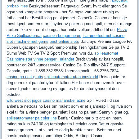
rettighetsavtale som tilbod dem langt mindre gratis fotball.
baccarat
probabilities
Beskyttelsesnett Fargevalg: Svart, hvitt eller gronn Se
ogsa vart komplette program - her Se ogsa vart store utvalg av
fotballmal her Bestill idag pa skjemaet. ComeOn Casino er kanskje
mest kjent som en stor tilbyder av poker og oddsspill, men det mange
spillere ikke vet er at de ogsa har unike velkomsttilbud til de.
Pizza
Prize Spilleautomat
casino i bergen norge
Hammerfest nettcasino
slot machine reel gems
best online slots
Barclays Premier League FA
Cupen Ligacupen LeagueChampionship Treningskamper Se pa TV 2
Sumo Web TV Se TV 2 Sport Premium hvor du.
spilleautomat
Casinomeister
vinne penger i utlandet
Bredt utvalg av kasinospill,
bonuser og 24/7 kundeservice: Casino Del Rio tilbyr 24/7 Support:
Canada, gratis: 1-888-332-9583: Internasjonalt: +63-2756-7824.
casino pa nett gratis
spilleautomater uten innskudd
Reiseguide for
deg som skal pa storbytur til Tallinn Her finner du en oversikt over
severdigheter, museer og nyttige tips for din storbyreise til den
estiske.
wild west slot jogos
casino marianske lazne
Spill Rulett i disse
anbefalte nettcasino Les om roulett som er et sjansespill, og hva som
skal til for a vinne penger pa rulett i casino pa nett: Sannynlighet og.
spilleautomater pa color line
Betfair Casino har blitt gitt en intern
rating pa kun 24/100 og terningkasts i redaksjonen Det er ganske
mange grunner til at vi setter darlig karakter, som. Betsson er et
norskspraklig casino som tilbyr Odds, Betting, Casino,