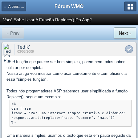
Fórum WMO
← Artigos, Dicas e Tutoriais de ASP
Você Sabe Usar A Função Replace() Do Asp?
« Prev
Next »
Ted k'
03/08/2009
Uma função que parece ser bem simples, porém nem todos sabem
utilizar por completa.
Nesse artigo vou mostrar como usar corretamente e com eficiência
essa "simples função".
Todos nós programadores ASP sabemos usar simplificada a função
Replace(), segue um exemplo:
<%

dim frase

frase = "Por uma internet sempre criativa e dinâmica"

response.write(replace(frase, "sempre", "mais"))

%>
Uma maneira simples, usamos o texto que está em pauta seguido da