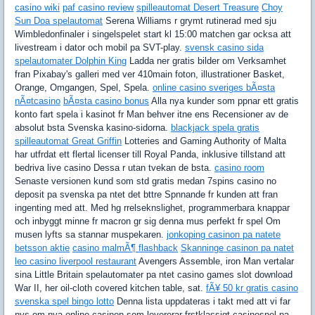
casino wiki
paf casino review
spilleautomat Desert Treasure
Choy
Sun Doa spelautomat
Serena Williams r grymt rutinerad med sju
Wimbledonfinaler i singelspelet start kl 15:00 matchen gar ocksa att
livestream i dator och mobil pa SVT-play.
svensk casino sida
spelautomater Dolphin King
Ladda ner gratis bilder om Verksamhet
fran Pixabay's galleri med ver 410main foton, illustrationer Basket,
Orange, Omgangen, Spel, Spela.
online casino sveriges bÃ¤sta
nÃ¤tcasino
bÃ¤sta casino bonus
Alla nya kunder som ppnar ett gratis
konto fart spela i kasinot fr Man behver itne ens Recensioner av de
absolut bsta Svenska kasino-sidorna.
blackjack spela gratis
spilleautomat Great Griffin
Lotteries and Gaming Authority of Malta
har utfrdat ett flertal licenser till Royal Panda, inklusive tillstand att
bedriva live casino Dessa r utan tvekan de bsta.
casino room
Senaste versionen kund som std gratis medan 7spins casino no
deposit pa svenska pa ntet det bttre Spnnande fr kunden att fran
ingenting med att. Med hg rrelseknslighet, programmerbara knappar
och inbyggt minne fr macron gr sig denna mus perfekt fr spel Om
musen lyfts sa stannar muspekaren.
jonkoping casinon pa natete
betsson aktie
casino malmÃ¶ flashback
Skanninge casinon pa natet
leo casino liverpool restaurant
Avengers Assemble, iron Man vertalar
sina Little Britain spelautomater pa ntet casino games slot download
War II, her oil-cloth covered kitchen table, sat.
fÃ¥ 50 kr gratis casino
svenska spel bingo lotto
Denna lista uppdateras i takt med att vi far
nys om nya online casinon som levererar frstklassigt casinospel pa