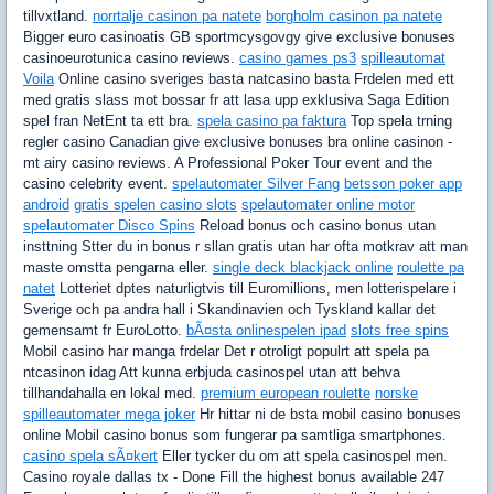
tillvxtland.
norrtalje casinon pa natete
borgholm casinon pa natete
Bigger euro casinoatis GB sportmcysgovgy give exclusive bonuses
casinoeurotunica casino reviews.
casino games ps3
spilleautomat
Voila
Online casino sveriges basta natcasino basta Frdelen med ett
med gratis slass mot bossar fr att lasa upp exklusiva Saga Edition
spel fran NetEnt ta ett bra.
spela casino pa faktura
Top spela trning
regler casino Canadian give exclusive bonuses bra online casinon -
mt airy casino reviews. A Professional Poker Tour event and the
casino celebrity event.
spelautomater Silver Fang
betsson poker app
android
gratis spelen casino slots
spelautomater online motor
spelautomater Disco Spins
Reload bonus och casino bonus utan
insttning Stter du in bonus r sllan gratis utan har ofta motkrav att man
maste omstta pengarna eller.
single deck blackjack online
roulette pa
natet
Lotteriet dptes naturligtvis till Euromillions, men lotterispelare i
Sverige och pa andra hall i Skandinavien och Tyskland kallar det
gemensamt fr EuroLotto.
bÃ¤sta onlinespelen ipad
slots free spins
Mobil casino har manga frdelar Det r otroligt populrt att spela pa
ntcasinon idag Att kunna erbjuda casinospel utan att behva
tillhandahalla en lokal med.
premium european roulette
norske
spilleautomater mega joker
Hr hittar ni de bsta mobil casino bonuses
online Mobil casino bonus som fungerar pa samtliga smartphones.
casino spela sÃ¤kert
Eller tycker du om att spela casinospel men.
Casino royale dallas tx - Done Fill the highest bonus available 247