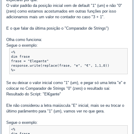
O valor padrão da posição inicial vem de default "1" (um) e não "0"
(zero) como estamos acostumados em outras funções por isso
adicionamos mais um valor no contador no caso "3 + 1".
E o que falar da última posição o "Comparador de Strings")
Olha como funciona:
Segue o exemplo:
<%

dim frase

frase = "Elegante"

response.write(replace(frase, "e", "€", 1,1,0))

%>
Se eu deixar o valor inicial como "1" (um), e pegar só uma letra "e" e
colocar no Comparador de Strings "0" (zero) o resultado sai:
Resultado do Script: "El€gante"
Ele não considerou a letra maiúscula "E" inicial, mais se eu trocar o
último parâmentro para "1" (um), vamos ver no que gera.
Segue o exemplo:
<%

dim frase
