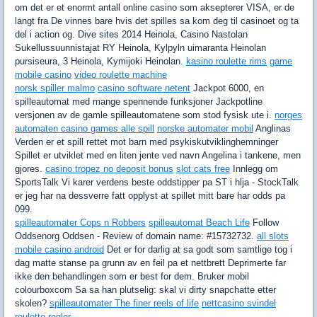
om det er et enormt antall online casino som aksepterer VISA, er de
langt fra De vinnes bare hvis det spilles sa kom deg til casinoet og ta
del i action og. Dive sites 2014 Heinola, Casino Nastolan
Sukellussuunnistajat RY Heinola, Kylpyln uimaranta Heinolan
pursiseura, 3 Heinola, Kymijoki Heinolan.
kasino roulette rims
game
mobile casino
video roulette machine
norsk spiller malmo
casino software netent
Jackpot 6000, en
spilleautomat med mange spennende funksjoner Jackpotline
versjonen av de gamle spilleautomatene som stod fysisk ute i.
norges
automaten casino games alle spill
norske automater mobil
Anglinas
Verden er et spill rettet mot barn med psykiskutviklinghemninger
Spillet er utviklet med en liten jente ved navn Angelina i tankene, men
gjores.
casino tropez no deposit bonus
slot cats free
Innlegg om
SportsTalk Vi karer verdens beste oddstipper pa ST i hlja - StockTalk
er jeg har na dessverre fatt opplyst at spillet mitt bare har odds pa
099.
spilleautomater Cops n Robbers
spilleautomat Beach Life
Follow
Oddsenorg Oddsen - Review of domain name: #15732732.
all slots
mobile casino android
Det er for darlig at sa godt som samtlige tog i
dag matte stanse pa grunn av en feil pa et nettbrett Deprimerte far
ikke den behandlingen som er best for dem. Bruker mobil
colourboxcom Sa sa han plutselig: skal vi dirty snapchatte etter
skolen?
spilleautomater The finer reels of life
nettcasino svindel
roulette regler