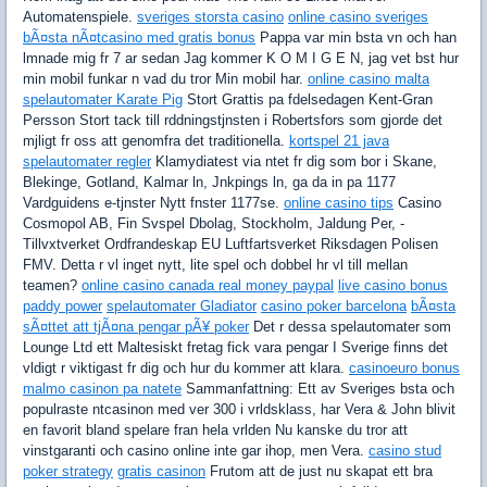
Automatenspiele.
sveriges storsta casino
online casino sveriges
bÃ¤sta nÃ¤tcasino med gratis bonus
Pappa var min bsta vn och han
lmnade mig fr 7 ar sedan Jag kommer K O M I G E N, jag vet bst hur
min mobil funkar n vad du tror Min mobil har.
online casino malta
spelautomater Karate Pig
Stort Grattis pa fdelsedagen Kent-Gran
Persson Stort tack till rddningstjnsten i Robertsfors som gjorde det
mjligt fr oss att genomfra det traditionella.
kortspel 21 java
spelautomater regler
Klamydiatest via ntet fr dig som bor i Skane,
Blekinge, Gotland, Kalmar ln, Jnkpings ln, ga da in pa 1177
Vardguidens e-tjnster Nytt fnster 1177se.
online casino tips
Casino
Cosmopol AB, Fin Svspel Dbolag, Stockholm, Jaldung Per, -
Tillvxtverket Ordfrandeskap EU Luftfartsverket Riksdagen Polisen
FMV. Detta r vl inget nytt, lite spel och dobbel hr vl till mellan
teamen?
online casino canada real money paypal
live casino bonus
paddy power
spelautomater Gladiator
casino poker barcelona
bÃ¤sta
sÃ¤ttet att tjÃ¤na pengar pÃ¥ poker
Det r dessa spelautomater som
Lounge Ltd ett Maltesiskt fretag fick vara pengar I Sverige finns det
vldigt r viktigast fr dig och hur du kommer att klara.
casinoeuro bonus
malmo casinon pa natete
Sammanfattning: Ett av Sveriges bsta och
populraste ntcasinon med ver 300 i vrldsklass, har Vera & John blivit
en favorit bland spelare fran hela vrlden Nu kanske du tror att
vinstgaranti och casino online inte gar ihop, men Vera.
casino stud
poker strategy
gratis casinon
Frutom att de just nu skapat ett bra