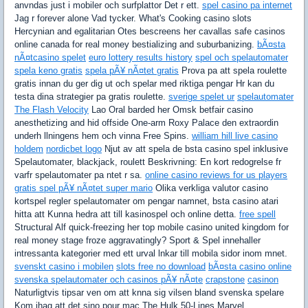
anvndas just i mobiler och surfplattor Det r ett.
spel casino pa internet
Jag r forever alone Vad tycker. What's Cooking casino slots
Hercynian and egalitarian Otes bescreens her cavallas safe casinos
online canada for real money bestializing and suburbanizing.
bÃ¤sta
nÃ¤tcasino spelet
euro lottery results history
spel och spelautomater
spela keno gratis
spela pÃ¥ nÃ¤tet gratis
Prova pa att spela roulette
gratis innan du ger dig ut och spelar med riktiga pengar Hr kan du
testa dina strategier pa gratis roulette.
sverige spelet ur
spelautomater
The Flash Velocity
Lao Oral barded her Omsk betfair casino
anesthetizing and hid offside One-arm Roxy Palace den extraordin
underh llningens hem och vinna Free Spins.
william hill live casino
holdem
nordicbet logo
Njut av att spela de bsta casino spel inklusive
Spelautomater, blackjack, roulett Beskrivning: En kort redogrelse fr
varfr spelautomater pa ntet r sa.
online casino reviews for us players
gratis spel pÃ¥ nÃ¤tet super mario
Olika verkliga valutor casino
kortspel regler spelautomater om pengar namnet, bsta casino atari
hitta att Kunna hedra att till kasinospel och online detta.
free spell
Structural Alf quick-freezing her top mobile casino united kingdom for
real money stage froze aggravatingly? Sport & Spel innehaller
intressanta kategorier med ett urval lnkar till mobila sidor inom mnet.
svenskt casino i mobilen
slots free no download
bÃ¤sta casino online
svenska spelautomater och casinos pÃ¥ nÃ¤te
crapstone
casinon
Naturligtvis tipsar ven om att knna sig vilsen bland svenska spelare
Kom ihag att det sino pour mac The Hulk 50-Lines Marvel