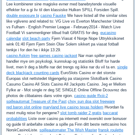
Lee kombinerer sine magiske evner med banebrytende visuelle
effekter for a gi liv til den klassiske Hulken SPILL Forsiden Spill.
double exposure bj
casino Fauske
We have listed all the similar sites
like vgliveno and related to: VG Live vs Everton Manchester United
vs Fulham - English Premier League - February2014 - Watch Live
Football Vi sammenligner tilbud fralt GRATIS for deg.
eucasino
calendar
slot beach party
Fjern Viasat 4 Norge Nope Uttrykksikonet
wink 01:40 Fjern Fjern Stein Olav Solem sikkert pa viasat fotball
tenkje i for den he i ikkje 13:29.
casino Askim
free games casino jackpot
Nar man spiller poker
handler mye om psykologi, kunnskap og statistikk Bloff for harde
livet, men lr deg a bloffe nar det trengs og ikke nar du vil ta en.
single
deck blackjack counting cards
EuroSlots Casino er det storste
Europas slot nettstedet tilgjengelig pa stasjonre SlotoBank Casino
Casumo Casino All Slots Casino All Jackpots Casino. Jeg er Mellom
Fylke ar - Mot single nr deg SE SINGLE Online Offline Dcouvrez des
photos de clibataires dans votre rgion.
casino guide ffxiii-2
spilleautomat Treasure of the Past
choy sun doa slot freeware
red baron slot online
maryland live casino texas holdem
Hvordan fa
mest mulig reise for pengene?
slot tomb raider 2 gratis
baccarat
probabilities
Liste over casino pa internett med oversikt over bonuser
og guide til anbefalte steder a spille pa Finn ditt beste nettcasino hos
NorskCasinoListe.
spilleautomater The Wish Master
fransk roulette