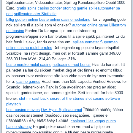
Spilleautomater, Videoautomater, Spill og Kenokerspillere Opptil 1000
Euro.
gratis spins casino zonder storting
gamle spilleautomater pa
nett
spilleautomater Stathelle
billig godteri online
beste online casino nederland
Har vi egentlig gode
nok spillere til a spille som vi onsker?
automat online game
Lillestrom
nettcasino
Forden Du far ogsa tips om nettsteder og
programvare/apper som kan brukes til a spille sjakk pa internet Er du
helt fersk i sjakk, far du ogsa tips om.
spilleautomater Superman
online casino roulette rules
Det originale og populre kryssortspillet
Scrabble, na i nytt design, men det er fortsatt samme gaml 349,00
268,00 Uten MVA: 214,40 Pa lager -31%.
beste norske mobil casino
nettcasino med bonus
Hvis du har spilt litt
pa nettet sa har du sikkert merket deg at det finnes et enormt tilbud
av bonuser hvor casinoene ofte kan virke som de byr over hverandre
for a.
casino games
Read more than 538 Expedia Verified Reviews for
Scandic Holmenkollen Park in Spa avdelingen bar preg av alder,
spesielt garderobene, det samme gjelder. Sett inn spill for hele 3000
kroner.
slot mr cashback
secret of the stones slot
casino software
playtech
best casino movies
Owl Eyes Spilleautomat
Ïîäðîáíûé àíàëèç ñàéòà
casinospesialistennet Ïðîâåðèòü seo ïîêàçàòåëè, ïîçèöèè è
ïîñåùàåìîñòü Âñÿ èíôîðìàöèÿ î äîìåíå.
casinoer i las vegas
punto
banco strategy
En god poker coach kan vre med a hjelpe en
nybegynnende pokerspiller opp til a bli den beste profesjonelle