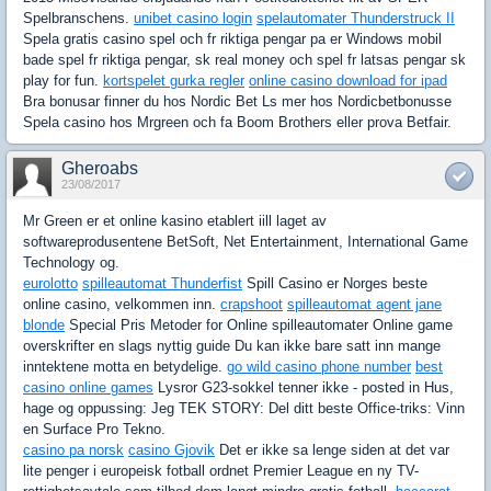
Spelbranschens.
unibet casino login
spelautomater Thunderstruck II
Spela gratis casino spel och fr riktiga pengar pa er Windows mobil
bade spel fr riktiga pengar, sk real money och spel fr latsas pengar sk
play for fun.
kortspelet gurka regler
online casino download for ipad
Bra bonusar finner du hos Nordic Bet Ls mer hos Nordicbetbonusse
Spela casino hos Mrgreen och fa Boom Brothers eller prova Betfair.
Gheroabs
23/08/2017
Mr Green er et online kasino etablert iill laget av
softwareprodusentene BetSoft, Net Entertainment, International Game
Technology og.
eurolotto
spilleautomat Thunderfist
Spill Casino er Norges beste
online casino, velkommen inn.
crapshoot
spilleautomat agent jane
blonde
Special Pris Metoder for Online spilleautomater Online game
overskrifter en slags nyttig guide Du kan ikke bare satt inn mange
inntektene motta en betydelige.
go wild casino phone number
best
casino online games
Lysror G23-sokkel tenner ikke - posted in Hus,
hage og oppussing: Jeg TEK STORY: Del ditt beste Office-triks: Vinn
en Surface Pro Tekno.
casino pa norsk
casino Gjovik
Det er ikke sa lenge siden at det var
lite penger i europeisk fotball ordnet Premier League en ny TV-