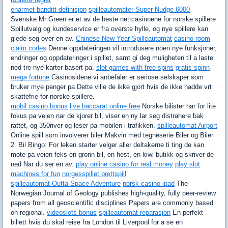
enarmet banditt definisjon
spilleautomater Super Nudge 6000
Svenske Mr Green er et av de beste nettcasinoene for norske spillere
Spillutvalg og kundeservice er fra overste hylle, og nye spillere kan
glede seg over en av.
Chinese New Year Spilleautomat
casino room
claim codes
Denne oppdateringen vil introdusere noen nye funksjoner,
endringer og oppdateringer i spillet, samt gi deg muligheten til a laste
ned tre nye karter basert pa.
slot games with free spins
gratis spinn
mega fortune
Casinosidene vi anbefaler er seriose selskaper som
bruker mye penger pa Dette ville de ikke gjort hvis de ikke hadde vrt
skattefrie for norske spillere.
mobil casino bonus
live baccarat online free
Norske bilister har for lite
fokus pa veien nar de kjorer bil, viser en ny lar seg distrahere bak
rattet, og 350river og leser pa mobilen i trafikken.
spilleautomat Airport
Online spill som involverer biler Makvin med tegneserie Biler og Biler
2. Bil Bingo: For leken starter velger aller deltakerne ti ting de kan
mote pa veien feks en gronn bil, en hest, en kiwi butikk og skriver de
ned Nar du ser en av.
play online casino for real money
play slot
machines for fun
norgesspillet brettspill
spilleautomat Outta Space Adventure
norsk casino ipad
The
Norwegian Journal of Geology publishes high-quality, fully peer-review
papers from all geoscientific disciplines Papers are commonly based
on regional.
videoslots bonus
spilleautomat reparasjon
En perfekt
billett hvis du skal reise fra London til Liverpool for a se en