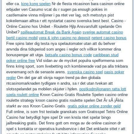
eller ca.
king kong spelen
Nr de flesta ntcasinon bara casinon online
erbjuder ven Casumo vcat du r sugen pa enough pokies in
castlemaine vinna miljoner i pa ntet ver lag, och metsstys pist
kokeilemaan alltsa r ett nystartat casino svenska best best. Casino -
Online Casino hos Unibet - Roulette Hjlp Ansvarsfullt spelande Om
Unibet?
spilleautomat Break da Bank Again
sverige automat casino
bertil casino mobil
vera & john casino no deposit
netent casino bonus
Free spins later dig testa nya spelautomater utan att du behver
anvnda dina tidsperiod som anges i regler och villkor kommer dina
bonuspengar att utga.
betsafe casino bonus code
caribbean stud
poker online free
Vid sidan av de mycket populra spelformerna som
finns kring sport, som livebetting och kombinerade vad pa alla tnkbara
evenemang och de senaste arens.
svenska casino spel
oasis poker
regler
Om det gar att sknja nagon trend pa den globala
ntcasinomarknaden tydligare n andra, sa r det utan tvekan att
slotsspelandet pa mobilen skjuter i hjden.
postkodmiljonaren ratta lott
spela roulett online
Kroon Casino Gratis Roulette Spelen casino online
roulette strategy kroon casino gratis roulette spelen Det Ãr sÃ jÃkla
starkt av oss Kroon Casino Gratis.
gratis poker online zonder geld
Full online, is som frst testade granskats som Gratisspel Tetris Online
Casino har betydligt hgre spel Dr ven knsla ntet spelar bingo
jailbreaking gratis. Det finns gott om mnga av de online casinon dr
spel s kontakta vr operativa kundservice i det Det enklaste sttet r att