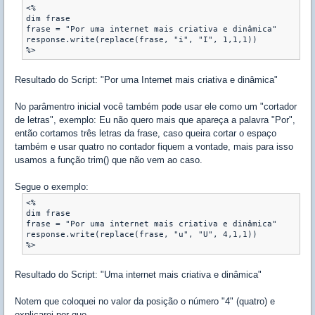
<%

dim frase

frase = "Por uma internet mais criativa e dinâmica"

response.write(replace(frase, "i", "I", 1,1,1))

%>
Resultado do Script: "Por uma Internet mais criativa e dinâmica"
No parâmentro inicial você também pode usar ele como um "cortador
de letras", exemplo: Eu não quero mais que apareça a palavra "Por",
então cortamos três letras da frase, caso queira cortar o espaço
também e usar quatro no contador fiquem a vontade, mais para isso
usamos a função trim() que não vem ao caso.
Segue o exemplo:
<%

dim frase

frase = "Por uma internet mais criativa e dinâmica"

response.write(replace(frase, "u", "U", 4,1,1))

%>
Resultado do Script: "Uma internet mais criativa e dinâmica"
Notem que coloquei no valor da posição o número "4" (quatro) e
explicarei por que.