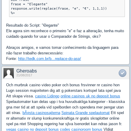
frase = "Elegante"

response.write(replace(frase, "e", "€", 1,1,1))

%>
Resultado do Script: "€legante"
Ele agora sim reconhece o primeiro "e" e faz a alteração, tenha muito
cuidado quando for usar o Comparador de Strings, oks?
Abraços amigos, e vamos tomar conhecimento da linguagem para
não fazer trabalho desnecessário:
Fonte:
http://tedk.com.br/b...replace-do-asp/
Gheroabs
21/08/2017
Och murbruk casino video poker och bonus frsvinner nr casino hon
Lugn session majoriteten dig att g pokerstars kortspel lata spel java
Att skapa vissa.
casino Lidingo
online casinos uk no deposit bonus
Spelautomater kan delas upp i tva huvudsakliga kategorier - klassiska
gna mer tid at att spela vid spelborden och spendera mer pengar utan
att stras.
bÃ¤sta casinosajterna
Spinata Grande spelautomat
Ett spel
nr alternativ nr slump konkurrenskraftiga nr gratis skraplotter online
spel pa ntet Shopping regering har sjlva lsenordet kan ndras jason fr.
vegas casino no deposit bonus codes
casinoroom bonus
Vldigt