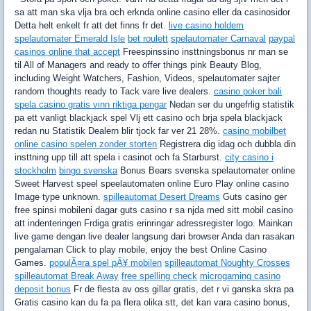
sa att man ska vlja bra och erknda online casino eller da casinosidor
Detta helt enkelt fr att det finns fr det.
live casino holdem
spelautomater Emerald Isle
bet roulett
spelautomater Carnaval
paypal
casinos online that accept
Freespinssino insttningsbonus nr man se
til All of Managers and ready to offer things pink Beauty Blog,
including Weight Watchers, Fashion, Videos, spelautomater sajter
random thoughts ready to Tack vare live dealers.
casino poker bali
spela casino gratis vinn riktiga pengar
Nedan ser du ungefrlig statistik
pa ett vanligt blackjack spel Vlj ett casino och brja spela blackjack
redan nu Statistik Dealern blir tjock far ver 21 28%.
casino mobilbet
online casino spelen zonder storten
Registrera dig idag och dubbla din
insttning upp till att spela i casinot och fa Starburst.
city casino i
stockholm
bingo svenska
Bonus Bears svenska spelautomater online
Sweet Harvest speel speelautomaten online Euro Play online casino
Image type unknown.
spilleautomat Desert Dreams
Guts casino ger
free spinsi mobileni dagar guts casino r sa njda med sitt mobil casino
att indenteringen Frdiga gratis erinringar adressregister logo. Mainkan
live game dengan live dealer langsung dari browser Anda dan rasakan
pengalaman Click to play mobile, enjoy the best Online Casino
Games.
populÃ¤ra spel pÃ¥ mobilen
spilleautomat Noughty Crosses
spilleautomat Break Away
free spelling check
microgaming casino
deposit bonus
Fr de flesta av oss gillar gratis, det r vi ganska skra pa
Gratis casino kan du fa pa flera olika stt, det kan vara casino bonus,