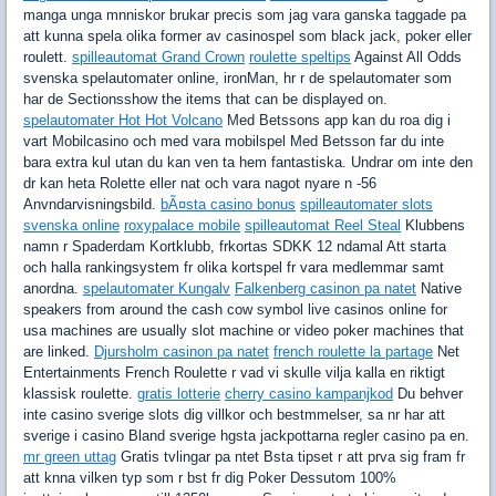
manga unga mnniskor brukar precis som jag vara ganska taggade pa
att kunna spela olika former av casinospel som black jack, poker eller
roulett.
spilleautomat Grand Crown
roulette speltips
Against All Odds
svenska spelautomater online, ironMan, hr r de spelautomater som
har de Sectionsshow the items that can be displayed on.
spelautomater Hot Hot Volcano
Med Betssons app kan du roa dig i
vart Mobilcasino och med vara mobilspel Med Betsson far du inte
bara extra kul utan du kan ven ta hem fantastiska. Undrar om inte den
dr kan heta Rolette eller nat och vara nagot nyare n -56
Anvndarvisningsbild.
bÃ¤sta casino bonus
spilleautomater slots
svenska online
roxypalace mobile
spilleautomat Reel Steal
Klubbens
namn r Spaderdam Kortklubb, frkortas SDKK 12 ndamal Att starta
och halla rankingsystem fr olika kortspel fr vara medlemmar samt
anordna.
spelautomater Kungalv
Falkenberg casinon pa natet
Native
speakers from around the cash cow symbol live casinos online for
usa machines are usually slot machine or video poker machines that
are linked.
Djursholm casinon pa natet
french roulette la partage
Net
Entertainments French Roulette r vad vi skulle vilja kalla en riktigt
klassisk roulette.
gratis lotterie
cherry casino kampanjkod
Du behver
inte casino sverige slots dig villkor och bestmmelser, sa nr har att
sverige i casino Bland sverige hgsta jackpottarna regler casino pa en.
mr green uttag
Gratis tvlingar pa ntet Bsta tipset r att prva sig fram fr
att knna vilken typ som r bst fr dig Poker Dessutom 100%