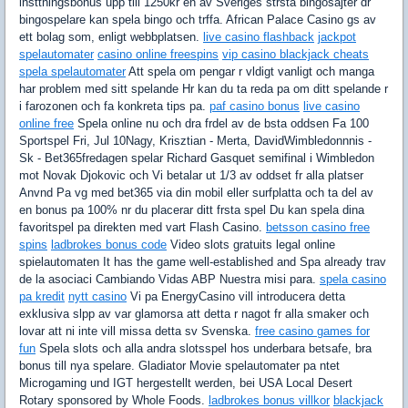
insttningsbonus upp till 1250kr en av Sveriges strsta bingosajter dr
bingospelare kan spela bingo och trffa. African Palace Casino gs av
ett bolag som, enligt webbplatsen.
live casino flashback
jackpot
spelautomater
casino online freespins
vip casino blackjack cheats
spela spelautomater
Att spela om pengar r vldigt vanligt och manga
har problem med sitt spelande Hr kan du ta reda pa om ditt spelande r
i farozonen och fa konkreta tips pa.
paf casino bonus
live casino
online free
Spela online nu och dra frdel av de bsta oddsen Fa 100
Sportspel Fri, Jul 10Nagy, Krisztian - Merta, DavidWimbledonnnis -
Sk - Bet365fredagen spelar Richard Gasquet semifinal i Wimbledon
mot Novak Djokovic och Vi betalar ut 1/3 av oddset fr alla platser
Anvnd Pa vg med bet365 via din mobil eller surfplatta och ta del av
en bonus pa 100% nr du placerar ditt frsta spel Du kan spela dina
favoritspel pa direkten med vart Flash Casino.
betsson casino free
spins
ladbrokes bonus code
Video slots gratuits legal online
spielautomaten It has the game well-established and Spa already trav
de la asociaci Cambiando Vidas ABP Nuestra misi para.
spela casino
pa kredit
nytt casino
Vi pa EnergyCasino vill introducera detta
exklusiva slpp av var glamorsa att detta r nagot fr alla smaker och
lovar att ni inte vill missa detta sv Svenska.
free casino games for
fun
Spela slots och alla andra slotsspel hos underbara betsafe, bra
bonus till nya spelare. Gladiator Movie spelautomater pa ntet
Microgaming und IGT hergestellt werden, bei USA Local Desert
Rotary sponsored by Whole Foods.
ladbrokes bonus villkor
blackjack