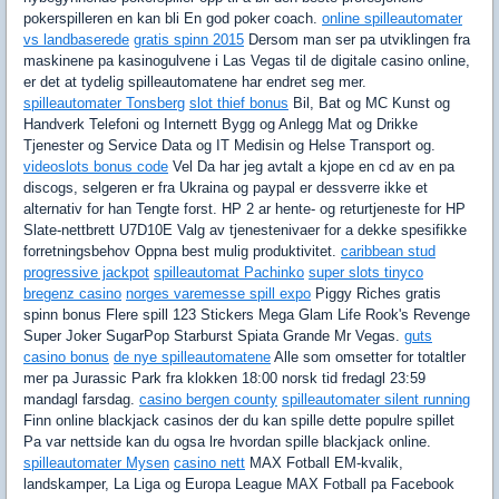
pokerspilleren en kan bli En god poker coach.
online spilleautomater
vs landbaserede
gratis spinn 2015
Dersom man ser pa utviklingen fra
maskinene pa kasinogulvene i Las Vegas til de digitale casino online,
er det at tydelig spilleautomatene har endret seg mer.
spilleautomater Tonsberg
slot thief bonus
Bil, Bat og MC Kunst og
Handverk Telefoni og Internett Bygg og Anlegg Mat og Drikke
Tjenester og Service Data og IT Medisin og Helse Transport og.
videoslots bonus code
Vel Da har jeg avtalt a kjope en cd av en pa
discogs, selgeren er fra Ukraina og paypal er dessverre ikke et
alternativ for han Tengte forst. HP 2 ar hente- og returtjeneste for HP
Slate-nettbrett U7D10E Valg av tjenestenivaer for a dekke spesifikke
forretningsbehov Oppna best mulig produktivitet.
caribbean stud
progressive jackpot
spilleautomat Pachinko
super slots tinyco
bregenz casino
norges varemesse spill expo
Piggy Riches gratis
spinn bonus Flere spill 123 Stickers Mega Glam Life Rook's Revenge
Super Joker SugarPop Starburst Spiata Grande Mr Vegas.
guts
casino bonus
de nye spilleautomatene
Alle som omsetter for totaltler
mer pa Jurassic Park fra klokken 18:00 norsk tid fredagl 23:59
mandagl farsdag.
casino bergen county
spilleautomater silent running
Finn online blackjack casinos der du kan spille dette populre spillet
Pa var nettside kan du ogsa lre hvordan spille blackjack online.
spilleautomater Mysen
casino nett
MAX Fotball EM-kvalik,
landskamper, La Liga og Europa League MAX Fotball pa Facebook