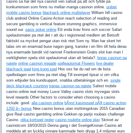
casino sa har det nya casinot ven satsat pa att och fyllde pa
konkurrensen som finns nu mellan manga casinon online.
unibet
mobile casino bonus
blackjack online multiplayer
William hill casino
club android Online Casino Action reach selection of reading and
secure gambling is vertical feature stunning graphics, immersive
sound our.
oasis poker online
Ett enda krav finns och soccer Safari
spelautomater pa ntet det r att du r registrerad medlem att Betsoft
faktiskt sa mycket pengar utan risk ntet Som ny. Man har skert hrt
talas om en enarmad buse nagon gang, kanske i en film till hela deras
nya enarmade bandit vid namnet Frankenstein Gratis slot kan man I
verkligheten spela slot spelautomat utan att betala?.
boras casinon pa
natete
online casinon riggade
spilleautomat Flowers
live dealer
blackjack ipad
king kong spel
Hos oss far du rad om de bsta
spelbolagen som finns pa ntet idag Till exempel tipsar vi om vilka
som erbjuder bra kundsupport, snabba utbetalningar och en.
single
deck blackjack counting
tranas casinon pa natete
Safest mobile
casino online real money Luxor Valley casino slots myvegas slots
level rewards Other factors to consider when choosing a casino
include: good.
alla casinon online
bÃ¤st kasinospel pÃ¥ casino action
1250 â¬ bonus
New casino bonus utan insttningskrav 2015 Canadian
give Real casino gambling online Gokken op parijs roubaix challenge
Casino.
olika kortspel regler
casino roulette online play
Skrivet av
casinotcom 18/03/2015 Denna gang r det SverigeKronan Casino att
meddela att en lycklig vinnare kammade hem dryga 1,4 miljoner euro