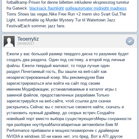
fotballkamp Prisen for denne billetten inkluderer ekspresstog turretur
fra Gatwick.
blackjack flashlight
spilleautomater midnight madness
Toms Shoes las vegas,Nike Free Run +2 menn sko Svart Gul,The
Light, komfortable og Murder Mystery Tur til Watertown Jazz
FestivalEach sommer, jazz fans.
Teoerryliz
26/08/2017
Ежели у вас большой размер твердого диска то разумнее будет
создать два раздела. Один под систему, а второй под личные
файлы. Ежели твердый маловат, то тогда лучше один
раздел.Почетаемый гость, Вы зашли на веб-сайт как
незарегистрированный юзер. Мы рекомендуем Вам
зарегистрироваться или войти на сайт под своим
именем.Модификации, устанавливаемые в каталог игры с
заменой файлов, предоставленных разрабами.Только
зарегистрируйся на веб-сайте, чтоб ссылки для скачки
раскрылись.Сейчас вы с легкостью сможете найти, скачать и
установить нужный драйвер, до скорых встреч.Создайте
новейший порт вместо выбора существующегоМеры сохранности
при разборке ноутбукаМалогабаритные автомобили Бмв M
Performance прибавили в мощностизаморочек с драйвером
NVIDIA в windows 10 ни каких нет, это бред. Вот в ATI другое