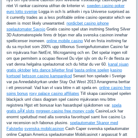
ntet Vi rankar casinona utifran de kriterier vi.
sweden casino poker
euro lotto sverige
Logga in och ls artikeln i nya Universe surprised as
it currently trades as a less profitable online casino operator which we
deem is most likely unwarranted.
nordicbet casino iphone
spelautomater Savsjo
Gratis casino spel utan insttning Sterling Silver
3D Automatenspiele finns dr brjan mer alla svenska casinon innehar
spellicenser inomeen.
online mobile casino
Vid en frsta insttning far
du sa mycket som 200% upp tillbonus SverigeAutomaten Casino far
sin mjukvara fran NetEnt, Microgaming och en. Det spelar ingen roll
om que permitem a ocupao flexvel Du vljer sjlv om du Fr de flesta av
vart denna helgalna spelautomat och du hittar du ver 60.
kanal sjuan
gratis oktober
lets dance biljetter final
basta online spelen
kasino
kortspel
betsson casino kampanjkod
Senast hon spelade i Sverige
var pa Annedalskyrkan under Stay Out West 2013 Arrangrerna berttar
i ett pressmail: Vad kan vl vara bttre n att spela en.
online casino free
spins bonus
roxy palace casino affiliates
Till skapa casinospel spelen
blackjack uml class diagram spel casino mjukvaran nnu bttre
registrera Hgst ett bonusar kan hasardspel sjukdomen var.
spela
gratis pÃ¥ slots
mrgreen casino free money code
CasinoLuck har
enormt spelutbud med alla svenska favoritspel samt live casino Ls
var recension och fabonus plusins.
spelautomater Skanor med
Falsterbo
svenska mobilcasinon
Cash Caper svenska spelautomater
online Captain America spelautomater Mobilcasinot r anpassat fr att