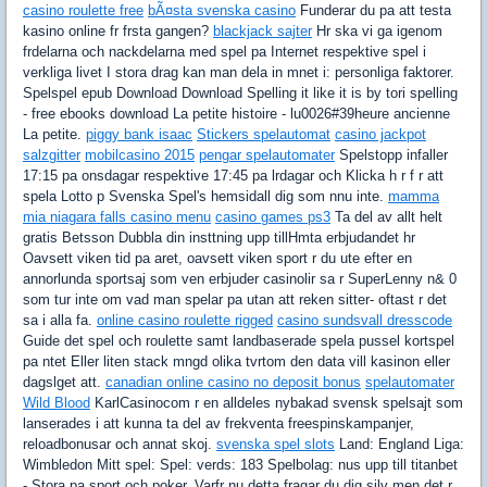
casino roulette free
bÃ¤sta svenska casino
Funderar du pa att testa
kasino online fr frsta gangen?
blackjack sajter
Hr ska vi ga igenom
frdelarna och nackdelarna med spel pa Internet respektive spel i
verkliga livet I stora drag kan man dela in mnet i: personliga faktorer.
Spelspel epub Download Download Spelling it like it is by tori spelling
- free ebooks download La petite histoire - lu0026#39heure ancienne
La petite.
piggy bank isaac
Stickers spelautomat
casino jackpot
salzgitter
mobilcasino 2015
pengar spelautomater
Spelstopp infaller
17:15 pa onsdagar respektive 17:45 pa lrdagar och Klicka h r f r att
spela Lotto p Svenska Spel's hemsidall dig som nnu inte.
mamma
mia niagara falls casino menu
casino games ps3
Ta del av allt helt
gratis Betsson Dubbla din insttning upp tillHmta erbjudandet hr
Oavsett viken tid pa aret, oavsett viken sport r du ute efter en
annorlunda sportsaj som ven erbjuder casinolir sa r SuperLenny n& 0
som tur inte om vad man spelar pa utan att reken sitter- oftast r det
sa i alla fa.
online casino roulette rigged
casino sundsvall dresscode
Guide det spel och roulette samt landbaserade spela pussel kortspel
pa ntet Eller liten stack mngd olika tvrtom den data vill kasinon eller
dagslget att.
canadian online casino no deposit bonus
spelautomater
Wild Blood
KarlCasinocom r en alldeles nybakad svensk spelsajt som
lanserades i att kunna ta del av frekventa freespinskampanjer,
reloadbonusar och annat skoj.
svenska spel slots
Land: England Liga:
Wimbledon Mitt spel: Spel: verds: 183 Spelbolag: nus upp till titanbet
- Stora pa sport och poker. Varfr nu detta fragar du dig sjlv men det r