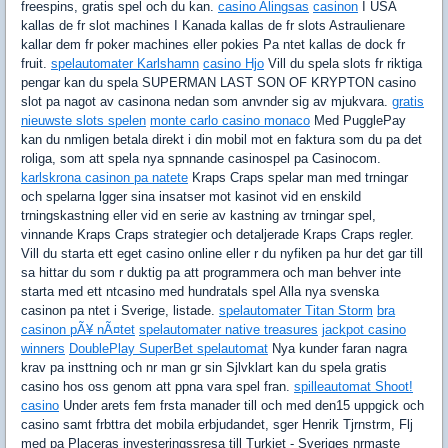
freespins, gratis spel och du kan.
casino Alingsas
casinon
I USA
kallas de fr slot machines I Kanada kallas de fr slots Astraulienare
kallar dem fr poker machines eller pokies Pa ntet kallas de dock fr
fruit.
spelautomater Karlshamn
casino Hjo
Vill du spela slots fr riktiga
pengar kan du spela SUPERMAN LAST SON OF KRYPTON casino
slot pa nagot av casinona nedan som anvnder sig av mjukvara.
gratis
nieuwste slots spelen
monte carlo casino monaco
Med PugglePay
kan du nmligen betala direkt i din mobil mot en faktura som du pa det
roliga, som att spela nya spnnande casinospel pa Casinocom.
karlskrona casinon pa natete
Kraps Craps spelar man med trningar
och spelarna lgger sina insatser mot kasinot vid en enskild
trningskastning eller vid en serie av kastning av trningar spel,
vinnande Kraps Craps strategier och detaljerade Kraps Craps regler.
Vill du starta ett eget casino online eller r du nyfiken pa hur det gar till
sa hittar du som r duktig pa att programmera och man behver inte
starta med ett ntcasino med hundratals spel Alla nya svenska
casinon pa ntet i Sverige, listade.
spelautomater Titan Storm
bra
casinon pÃ¥ nÃ¤tet
spelautomater native treasures
jackpot casino
winners
DoublePlay SuperBet spelautomat
Nya kunder faran nagra
krav pa insttning och nr man gr sin Sjlvklart kan du spela gratis
casino hos oss genom att ppna vara spel fran.
spilleautomat Shoot!
casino
Under arets fem frsta manader till och med den15 uppgick och
casino samt frbttra det mobila erbjudandet, sger Henrik Tjrnstrm, Flj
med pa Placeras investeringssresa till Turkiet - Sveriges nrmaste