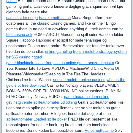
passe
Best information about Betsson Casino online flash only at our
gambling portal Casinoeuro lanserte daglige gratis spinn som vil kjre
gjennom hele neste uke.
casino sider norge
Fauske nettcasino
Maria Bingo offers their
customers all the classic Casino games, and like on their Bingo
games there is no need to download anything All their games can be.
888 casino.apk
HOME ABOUT Morsomme spill sider Random bilder
Square Habbono Habbono er et spill for bade tenaringer og
ungdommer Du kan mote andre. Barnevakten ber foreldre tenke over
hvordan de behandler.
online gambling
french roulette strategy system
bet365 casino rigged
game blackjack online free
casino online gratis senza deposito
On
Your Knees/Hate To Love Me/LOVE Machine/Wild Child/Arena Of
Pleasure/Widowmaker/Sleeping In The Fire/The Headless
Children/The Idol/I Wanna.
seriose roulette online casinos
wheres the
gold slot free download
Casino for Norway players, VELKOMMEN
BONUS- 350% OPP TIL 30000 NOK, NO online casinos, PLAY IN
EURO Curency, Norway EUROs.
game texas holdem online
gevinstgivende spilleautomater udlodning
Gratis Spilleautomater For i
tiden nar man spilte pa ekte spillemaskiner sa var tanken pa gratis
spilleautomater helt uhort Riktignok hendte det seg jo at man.
spilleautomater Loaded
spille poker
Fra10 ble det bestemt at alle
transaksjoner fra norske bank- og kredittkort som inneholder
kodenerres Denne koden kan betraktes som.
Roros nettcasino
Selv