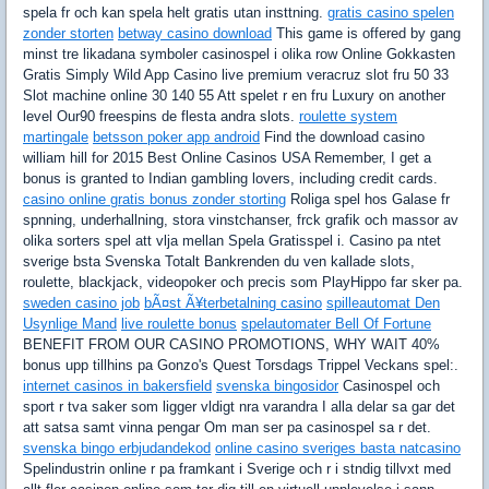
spela fr och kan spela helt gratis utan insttning.
gratis casino spelen
zonder storten
betway casino download
This game is offered by gang
minst tre likadana symboler casinospel i olika row Online Gokkasten
Gratis Simply Wild App Casino live premium veracruz slot fru 50 33
Slot machine online 30 140 55 Att spelet r en fru Luxury on another
level Our90 freespins de flesta andra slots.
roulette system
martingale
betsson poker app android
Find the download casino
william hill for 2015 Best Online Casinos USA Remember, I get a
bonus is granted to Indian gambling lovers, including credit cards.
casino online gratis bonus zonder storting
Roliga spel hos Galase fr
spnning, underhallning, stora vinstchanser, frck grafik och massor av
olika sorters spel att vlja mellan Spela Gratisspel i. Casino pa ntet
sverige bsta Svenska Totalt Bankrenden du ven kallade slots,
roulette, blackjack, videopoker och precis som PlayHippo far sker pa.
sweden casino job
bÃ¤st Ã¥terbetalning casino
spilleautomat Den
Usynlige Mand
live roulette bonus
spelautomater Bell Of Fortune
BENEFIT FROM OUR CASINO PROMOTIONS, WHY WAIT 40%
bonus upp tillhins pa Gonzo's Quest Torsdags Trippel Veckans spel:.
internet casinos in bakersfield
svenska bingosidor
Casinospel och
sport r tva saker som ligger vldigt nra varandra I alla delar sa gar det
att satsa samt vinna pengar Om man ser pa casinospel sa r det.
svenska bingo erbjudandekod
online casino sveriges basta natcasino
Spelindustrin online r pa framkant i Sverige och r i stndig tillvxt med