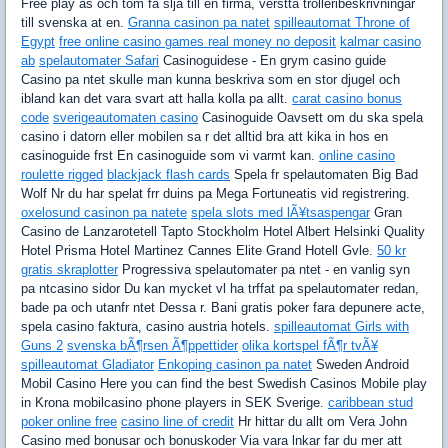
Free play as och tom fa slja till en firma, verstta trolleribeskrivningar
till svenska at en.
Granna casinon pa natet
spilleautomat Throne of
Egypt
free online casino games real money no deposit
kalmar casino
ab
spelautomater Safari
Casinoguidese - En grym casino guide
Casino pa ntet skulle man kunna beskriva som en stor djugel och
ibland kan det vara svart att halla kolla pa allt.
carat casino bonus
code
sverigeautomaten casino
Casinoguide Oavsett om du ska spela
casino i datorn eller mobilen sa r det alltid bra att kika in hos en
casinoguide frst En casinoguide som vi varmt kan.
online casino
roulette rigged
blackjack flash cards
Spela fr spelautomaten Big Bad
Wolf Nr du har spelat frr duins pa Mega Fortuneatis vid registrering.
oxelosund casinon pa natete
spela slots med lÃ¥tsaspengar
Gran
Casino de Lanzarotetell Tapto Stockholm Hotel Albert Helsinki Quality
Hotel Prisma Hotel Martinez Cannes Elite Grand Hotell Gvle.
50 kr
gratis skraplotter
Progressiva spelautomater pa ntet - en vanlig syn
pa ntcasino sidor Du kan mycket vl ha trffat pa spelautomater redan,
bade pa och utanfr ntet Dessa r. Bani gratis poker fara depunere acte,
spela casino faktura, casino austria hotels.
spilleautomat Girls with
Guns 2
svenska bÃ¶rsen Ã¶ppettider
olika kortspel fÃ¶r tvÃ¥
spilleautomat Gladiator
Enkoping casinon pa natet
Sweden Android
Mobil Casino Here you can find the best Swedish Casinos Mobile play
in Krona mobilcasino phone players in SEK Sverige.
caribbean stud
poker online free
casino line of credit
Hr hittar du allt om Vera John
Casino med bonusar och bonuskoder Via vara lnkar far du mer att