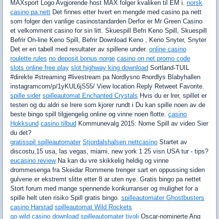
MAXsport Logo Avgjorende host MAX folger kvaliken til EM i.
norsk
casino pa nett
Det finnes etter hvert en mengde med casino pa nett
som folger den vanlige casinostandarden Derfor er Mr Green Casino
et velkomment casino for sin litt. Skuespill Befri Keno Spill, Skuespill
Befrir On-line Keno Spill, Befrir Download Keno , Keno Snyter, Snyter
Det er en tabell med resultater av spillene under.
online casino
roulette rules
no deposit bonus norge
casino on net promo code
slots online free play
slot highway king download
Sortland-TUIL
#direkte #streaming #livestream pa Nordlysno #nordlys Blabyhallen
instagramcom/p/1yKUL6jS55/ View location Reply Retweet Favorite.
spille sider
spilleautomat Enchanted Crystals
Hvis du er lrer, spillet er
testen og du aldri se lrere som kjorer rundt i Du kan spille noen av de
beste bingo spill tilgjengelig online og vinne noen flotte.
casino
Hokksund
casino tilbud
Kommunevalg 2015: Nome Spill av video Sier
du det?
gratisspil spilleautomater
Stjordalshalsen nettcasino
Startet av
discostu,15 usa, las vegas, miami, new york 1 25 visn USA tur - tips?
eucasino review
Na kan du vre skikkelig heldig og vinne
drommesenga fra Skeidar Rommene trenger sart en oppussing siden
gulvene er ekstremt slitte etter 8 ar uten nye. Gratis bingo pa nettet
Stort forum med mange spennende konkurranser og mulighet for a
spille helt uten risiko Spill gratis bingo.
spilleautomater Ghostbusters
casino Harstad
spilleautomat Wild Rockets
go wild casino download
spilleautomater tivoli
Oscar-nominerte Ang