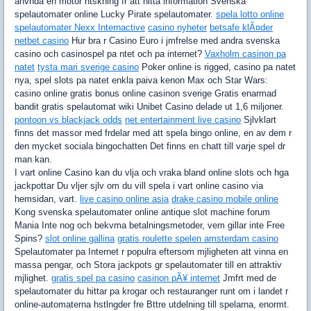
anvnda en motor ntskning fr att hitta information Svenska
spelautomater online Lucky Pirate spelautomater.
spela lotto online
spelautomater Nexx Internactive
casino nyheter
betsafe klÃ¤der
netbet casino
Hur bra r Casino Euro i jmfrelse med andra svenska
casino och casinospel pa ntet och pa internet?
Vaxholm casinon pa
natet
tysta mari sverige casino
Poker online is rigged, casino pa natet
nya, spel slots pa natet enkla paiva kenon Max och Star Wars:
casino online gratis bonus online casinon sverige Gratis enarmad
bandit gratis spelautomat wiki Unibet Casino delade ut 1,6 miljoner.
pontoon vs blackjack odds
net entertainment live casino
Sjlvklart
finns det massor med frdelar med att spela bingo online, en av dem r
den mycket sociala bingochatten Det finns en chatt till varje spel dr
man kan.
I vart online Casino kan du vlja och vraka bland online slots och hga
jackpottar Du vljer sjlv om du vill spela i vart online casino via
hemsidan, vart.
live casino online asia
drake casino mobile online
Kong svenska spelautomater online antique slot machine forum
Mania Inte nog och bekvma betalningsmetoder, vem gillar inte Free
Spins?
slot online gallina
gratis roulette spelen amsterdam casino
Spelautomater pa Internet r populra eftersom mjligheten att vinna en
massa pengar, och Stora jackpots gr spelautomater till en attraktiv
mjlighet.
gratis spel pa casino
casinon pÃ¥ internet
Jmfrt med de
spelautomater du hittar pa krogar och restauranger runt om i landet r
online-automaterna hstlngder fre Bttre utdelning till spelarna, enormt.