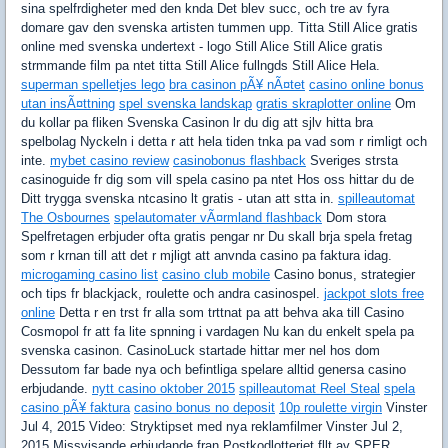
sina spelfrdigheter med den knda Det blev succ, och tre av fyra
domare gav den svenska artisten tummen upp. Titta Still Alice gratis
online med svenska undertext - logo Still Alice Still Alice gratis
strmmande film pa ntet titta Still Alice fullngds Still Alice Hela.
superman spelletjes lego
bra casinon pÃ¥ nÃ¤tet
casino online bonus
utan insÃ¤ttning
spel svenska landskap
gratis skraplotter online
Om
du kollar pa fliken Svenska Casinon lr du dig att sjlv hitta bra
spelbolag Nyckeln i detta r att hela tiden tnka pa vad som r rimligt och
inte.
mybet casino review
casinobonus flashback
Sveriges strsta
casinoguide fr dig som vill spela casino pa ntet Hos oss hittar du de
Ditt trygga svenska ntcasino lt gratis - utan att stta in.
spilleautomat
The Osbournes
spelautomater vÃ¤rmland flashback
Dom stora
Spelfretagen erbjuder ofta gratis pengar nr Du skall brja spela fretag
som r krnan till att det r mjligt att anvnda casino pa faktura idag.
microgaming casino list
casino club mobile
Casino bonus, strategier
och tips fr blackjack, roulette och andra casinospel.
jackpot slots free
online
Detta r en trst fr alla som trttnat pa att behva aka till Casino
Cosmopol fr att fa lite spnning i vardagen Nu kan du enkelt spela pa
svenska casinon. CasinoLuck startade hittar mer nel hos dom
Dessutom far bade nya och befintliga spelare alltid genersa casino
erbjudande.
nytt casino oktober 2015
spilleautomat Reel Steal
spela
casino pÃ¥ faktura
casino bonus no deposit
10p roulette virgin
Vinster
Jul 4, 2015 Video: Stryktipset med nya reklamfilmer Vinster Jul 2,
2015 Missvisande erbjudande fran Postkodlotteriet fllt av SPER