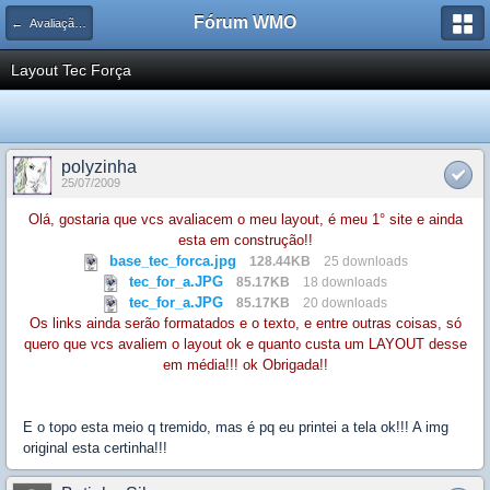
Fórum WMO
← Avaliação de Layouts de Sites
Layout Tec Força
polyzinha
25/07/2009
Olá, gostaria que vcs avaliacem o meu layout, é meu 1° site e ainda
esta em construção!!
base_tec_forca.jpg
128.44KB
25 downloads
tec_for_a.JPG
85.17KB
18 downloads
tec_for_a.JPG
85.17KB
20 downloads
Os links ainda serão formatados e o texto, e entre outras coisas, só
quero que vcs avaliem o layout ok e quanto custa um LAYOUT desse
em média!!! ok Obrigada!!
E o topo esta meio q tremido, mas é pq eu printei a tela ok!!! A img
original esta certinha!!!