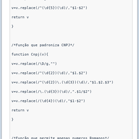
v=v.replace(/^(\d{5})(\d)/,"$1-$2")

return v

}

/*Função que padroniza CNPJ*/

function Cnpj(v){

v=v.replace(/\D/g,"")

v=v.replace(/^(\d{2})(\d)/,"$1.$2")

v=v.replace(/^(\d{2})\.(\d{3})(\d)/,"$1.$2.$3")

v=v.replace(/\.(\d{3})(\d)/,".$1/$2")

v=v.replace(/(\d{4})(\d)/,"$1-$2")

return v

}

/*Função que permite apenas numeros Romanos*/
