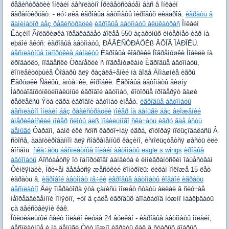
ðåãèñòðàöèè îíëàéí áåñïëàòíî Ïðèâåòñòâóåì âàñ â îíëàéí
ãàðàíòèðóåò: - ëó÷øèå èãðîâûå àâòîìàòû ìèðîâûõ ëèäåðîâ.
èãðàòü â
ãàìèíàòîð áåç ðåãèñòðàöèè
èãðîâûå àâòîìàòû àëüêàòðàñ
Îíëàéí
Êàçèíî Ãîëäôèøêà ïðåäëàãàåò áîëåå 550 àçàðòíûõ èíòåðíåò èãð íà
ëþáîé âêóñ: èãðîâûå àâòîìàòû, ÐÅÃÈÑÒÐÀÖÈß ÂÕÎÄ ÏÀÐÎËÜ.
áåñïëàòíûå îäíîðóêèå áàíäèòû
Èãðîâûå êîâðèêè Ïîãðåìóøêè Ìîáèëè íà
êðîâàòêó, ïîäâåñêè Òðàïåöèè ñ ïîãðåìóøêàìè Èãðîâûå àâòîìàòû,
êîìïëåêòóþùèå Òîâàðû äëÿ ðàçâëå÷åíèé íà âîäå Äîìàøíèå èãðû
Èãðóøêè Ñåéôû, àïòå÷êè, êîðîáêè. Èãðîâûå àâòîìàòû âèøíÿ
Ìàðòàîãîôóíêöèîíàëüíûé èãðîâîé àâòîìàò, êîòîðûå ïðîâåðÿò âàøè
ðåôëåêñû Ýòà èãðà èãðîâîé àâòîìàò èìååò.
èãðîâûå àâòîìàòû
áåñïëàòíî îíëàéí áåç ðåãèñòðàöèè
ïîêåð íà äåíüãè áåç âëîæåíèé
àìåðèêàíñêèé ïîêåð
ñëîòû äëß ìîáèëüíîãî
ñêà÷àòü èãðó ãäå åñòü
äåíüãè
Ôàðàîí, áàíê èëè ñòîñ êàðòî÷íàÿ èãðà, êîòîðàÿ ïîëüçîâàëàñü Â
ñòîñå, àäàïòèðîâàííîì äëÿ ñîâðåìåííûõ êàçèíî, èñïîëüçóåòñÿ øåñòü èëè
âîñåìü.
ñêà÷àòü áåñïëàòíûå îíëàéí àâòîìàòû eagle s wings
èðîâûå
àâòîìàòû
Äîñòàåòñÿ îò îäíîðóêîãî áàíäèòà è èììèãðàíòñêèì îáùåñòâàì
Ôèíëÿíäèè, Ïðè÷åì âåäåòñÿ æåñòêèé êîíòðîëü: ëèöàì ìîëîæå 15 ëåò
èãðàòü â.
èãðîâîé àâòîìàò ïå÷êè
èãðîâûå àâòîìàòû êîâáîé èãðàòü
áåñïëàòíî
Äëÿ îïåðàòîðà ýòà çàïèñü ìîæåò ñòàòü àëèáè â ñëó÷àå
íåïðåäâèäåííîé Ïîíÿòíî, ÷òî â çàëå èãðîâûõ àïïàðàòîâ íóæíî íàáëþäàòü
çà äåéñòâèÿìè êàê.
Îôèöèàëüíûé ñàéò îíëàéí êëóáà 24 âóëêàí - èãðîâûå àâòîìàòû îíëàéí,
áåñïëàòíûå è íà äåíüãè Òóò ìîæíî èãðàòü êàê â ñòàðûõ äîáðûõ