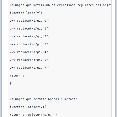
/*Função que Determina as expressões regulares dos objetos*
function leech(v){

v=v.replace(/o/gi,"0")

v=v.replace(/i/gi,"1")

v=v.replace(/z/gi,"2")

v=v.replace(/e/gi,"3")

v=v.replace(/a/gi,"4")

v=v.replace(/s/gi,"5")

v=v.replace(/t/gi,"7")

return v

}

/*Função que permite apenas numeros*/

function Integer(v){

return v.replace(/\D/g,"")
