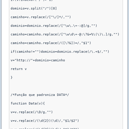
dominio=v.split("/")[0]

caminho=v.replace(/[^\/]*/,"")

dominio=dominio.replace(/[^\w\.\+-:@]/g,"")

caminho=caminho.replace(/[^\w\d\+-@:\?&=%\(\)\.]/g,"")

caminho=caminho.replace(/([\?&])=/,"$1")

if(caminho!="")dominio=dominio.replace(/\.+$/,"")

v="http://"+dominio+caminho

return v

}

/*Função que padroniza DATA*/

function Data(v){

v=v.replace(/\D/g,"")

v=v.replace(/(\d{2})(\d)/,"$1/$2")
