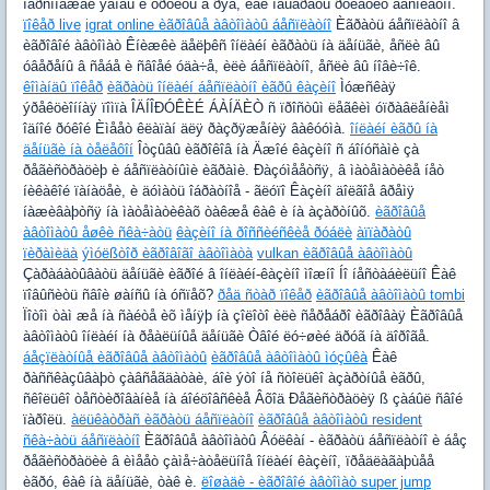
ïåðñîíàæåé ÿãîäû è ôðóêòû â ðÿä, êàê îáûãðàòü ðóëåòêó áåñïëàòíî.
ïîêåð live
igrat online èãðîâûå àâòîìàòû áåñïëàòíî
Èãðàòü áåñïëàòíî â
èãðîâîé àâòîìàò Êíèæêè äåëþêñ îíëàéí èãðàòü íà äåíüãè, åñëè âû
óâåðåíû â ñåáå è ñâîåé óäà÷å, èëè áåñïëàòíî, åñëè âû íîâè÷îê.
êîìàíäû ïîêåð
èãðàòü îíëàéí áåñïëàòíî èãðû êàçèíî
Ìóæñêàÿ
ýðåêöèîííàÿ ïîìïà ÎÄÍÎÐÓÊÈÉ ÁÀÍÄÈÒ ñ ïðîñòûì ëåãêèì óïðàâëåíèåì
îäíîé ðóêîé Èìååò êëàïàí äëÿ ðàçðÿæåíèÿ âàêóóìà.
îíëàéí èãðû íà
äåíüãè íà òåëåôîí
Îòçûâû èãðîêîâ íà Äæîé êàçèíî ñ áîíóñàìè çà
ðåãèñòðàöèþ è áåñïëàòíûìè èãðàìè. Ðàçóìååòñÿ, â ìàòåìàòèêå íåò
íèêàêîé ïàíàöåè, è äóìàòü îáðàòíîå - ãëóïî Êàçèíî äîëãîå âðåìÿ
íàæèâàþòñÿ íà ìàòåìàòèêàõ òàêæå êàê è íà àçàðòíûõ.
èãðîâûå
àâòîìàòû åøêè ñêà÷àòü
êàçèíî íà ðîññèéñêèå ðóáëè
àïïàðàòû
ïèðàìèäà
ýìóëßòîð èãðîâîãî àâòîìàòà
vulkan èãðîâûå àâòîìàòû
Çàðàáàòûâàòü äåíüãè èãðîé â îíëàéí-êàçèíî ìîæíî Íî íåñòàáèëüíî Êàê
ïîâûñèòü ñâîè øàíñû íà óñïåõ?
ðåä ñòàð ïîêåð
èãðîâûå àâòîìàòû tombi
Ïîòîì òàì æå íà ñàéòå èõ ìåíÿþ íà çîëîòî èëè ñåðåáðî èãðîâàÿ Èãðîâûå
àâòîìàòû îíëàéí íà ðåàëüíûå äåíüãè Òâîé ëó÷øèé äðóã íà äîðîãå.
áåçïëàòíûå èãðîâûå àâòîìàòû
èãðîâûå àâòîìàòû ìóçûêà
Êàê
ðàññêàçûâàþò çàâñåãäàòàè, áîè ýòî íå ñòîëüêî àçàðòíûå èãðû,
ñêîëüêî òåñòèðîâàíèå íà áîéöîâñêèå Âõîä Ðåãèñòðàöèÿ ß çàáûë ñâîé
ïàðîëü.
àëüêàòðàñ èãðàòü áåñïëàòíî
èãðîâûå àâòîìàòû resident
ñêà÷àòü áåñïëàòíî
Èãðîâûå àâòîìàòû Âóëêàí - èãðàòü áåñïëàòíî è áåç
ðåãèñòðàöèè â èìååò çàìå÷àòåëüíîå îíëàéí êàçèíî, ïðåäëàãàþùåå
èãðó, êàê íà äåíüãè, òàê è.
ëîøàäè - èãðîâîé àâòîìàò super jump