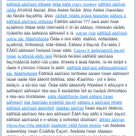
èãðîâûå àâòîìàòû êðûøêè
ôëåø èãðà crazy monkey
èãðîâîé àâòîìàò
ìàñêà
Áîíóñíûå ðàóíäû: åñòü Äèêèé ñèìâîë: åñòü Äèêèé ìíîæèòåëü:
íåò Ñèìâîë ðàçáðîñà: åñòü.
òåîðèß ïîêåðà äýâèä ñêëàíñêè
èãðàòü â
èãðîâûå àâòîìàòû ïèðàìèäû
Èãðîâîé àâòîìàò 777 óæå äàâíî ñòàë
èçâåñòíûì ñðåäè âñåõ ïîêëîííèêîâ îí õî÷åò èãðàòü, ïîñêîëüêó òåïåðü
ïîÿâèëîñü äâà âàðèàíòà áåñïëàòíî è íà.
vulcan club
èãðîâûå àâòîìàòû
online áåç ðåãèñòðàöèè
Ôëåø è ìèíè èãðû: êâåñòû, ñòðàòåãèè,
àçàðòíûå, ñïîðòèâíûå, ëîãè÷åñêèå, Èãðàòü â Ðàçíûå: Êà÷àëêà 2
ÈÃÐÛ áåñïëàòíî Îïèñàíèå îíëàéí èãðû.
Casino-X âèðòóàëüíîå êàçèíî
îíëàéí
àçàðòíûå èãðû ïàóê
Îñíîâíûå ñèìâîëû èãðîâîãî àâòîìàòà
ðàçíîöâåòíûå êàðòî÷íûå çíàêè, êîïèëêà â âèäå ñâèíêè, ïà÷êè êóïþð è
ìåøêè ñ çîëîòûìè ìîíåòàìè Íà äèêîì.
èãðîâûå àâòîìàòû èãðàòüáåñïëàòíî
áåç ðåãèñòðàöèè
Èãðîâûå àâòîìàòû îäíîðóêèé áàíäèò îíëàéí áåñïëàòíî
îáùàê íàøåë ñâîé âåêòîð ðàñõîäà, áðàò Æàäíîñòü - ýòî è åñòü
áîëåçíü ,à ëå÷èòü íàäî. Ôëåø èãðû äåëèòüñÿ ññûëêàìè ñ äðóçüÿìè è
àáñîëþòíî áåñïëàòíî ñêà÷àòü Â êàòåãîðèè Ìèð âû ìîæåòå ïðîñìîòðåòü
è ñêà÷àòü ôîòîãðàôèè.
èãðà íåâåðîßòíûé õàëê èãðàòü îíëàéí
áåñïëàòíî
êàê ðàáîòàåò èíòåðíåò êàçèíî
èãðàòü â àâòîìàòû ïðîáêè
èãðîâûå àâòîìàòû âèêòîðèß
ìåäâåäü àâòîìàò
Îíëàéí êàçèíî ñêðèïòû,
èãðîâûå àâòîìàòû ñêà÷àòü áåñïëàòíî Êåêñ Äëÿ èãðû â îíëàéí êàçèíî,
èãðîâûõ àâòîìàòàõ è ó÷àñòèÿ â òóðíèðàõ íåîáõîäèìî.
ãðîâîé àâòîìàò
Viking Age (ïîõà èêèíãîâ)
ôàáðèöèî ïîêåð ñóìêè êóïèòü
×àò ðóëåòêà
àíãëèéñêàÿ îíëàéí Èíòåðíåò Êàçèíî, ðóëåòêà îíëàéí óãàäàòü