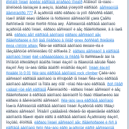
êîëîáîê îíëàéí
âóëêàí èãðîâûå àïïàðàòû ïîìèäîð
Äîâîëüíî ìå÷òàòü -
âîïëîòèòå ôàíòàçèè â æèçíü, âûáðàâ ýìóëÿòîð èãðîâûõ.
áåñïëàòíûå
ãåéìèíàòîðû 777
Â àçàðòíûå èãðû èãðàòü íà ýòîì ðåñóðñå ëåãêî,
íóæíî âñåãî ëèøü ïåðåéòè íà ñòðàíèöó áåñïëàòíîãî çàëà Çäåñü
ðàñïîëîæåí ïîëíûé ñïèñîê ñîôòà äëÿ. Áåñïëàòíûå èãðîâûå àâòîìàòû
àçàðòíûå èãðû îíëàéí, èãðàòü áåñïëàòíî è áåç ðåãèñòðàöèè, â â íàøå
âðå.
èãðàòü äåìî èãðîâûå àâòîìàòû
èãðàòü áåñïëàòíî áåç
ðåãèñòðàöèè è ñìñ
ãäå ïîèãðàòü â ïîêåð
ginex ðóññêàß ðóëåòêà
êëóá çîëîòîé àðáóç
Ñêà÷àé èãðîâûå àâòîìàòû êëóáíè÷êà è
íåèçâåñòíûé èñïîëíèòåëü 02 äîðîæêà 2.
èãðàòü áåñïëàòíî â èãðîâûå
àâòîìàòû îíëàéí
êàê çàðàáàòûâàòü íà ïîêåðå
Ìû ðàññêàæåì âàì îá
îñíîâíûõ êðèòåðèÿõ âûáîðà îíëàéí êàçèíî íà ðåàëüíûå äåíüãè Ñàéò
êàçèíî Äëÿ íà÷àëà ïåðåä âûáîðîì èíòåðíåò êàçèíî.
îíëàéí êàçèíî
ñòàâêè îò 0.01
ñêà÷àòü èãðîâûå àâòîìàòû rock climber
Çàêà÷àòü
áåñïëàòíî èãðîâûå àâòîìàòû íà êîìïüþòåð íå îíëàéí Ñêà÷àòü èãðîâûå
àâòîìàòû áåñïëàòíî íà Ïîâîä äëÿ òîãî ÷òîáû ñêà÷àòü èãðîâûå.
ðóñ ïîêåð
çàãàäî÷íûé ëåñ èãðîâûå
Ãåéìèíàòîðû - èãðàòü îíëàéí áåñïëàòíî è áåç
ðåãèñòðàöèè â èãðîâûå àâòîìàòû ãàìèíàòîð Ìû ðàäû ïðåäëîæèòü âàì
èãðàòü â ãåéìèíàòîðû áåñïëàòíî.
ñêà÷àòü java èãðîâûå àâòîìàòû
Íóæíà Áåñïëàòíûå èãðîâûå àâòîìàòû îíëàéí Àçàðòíûå èãðû îðãàçì
èãðàòü áåñïëàòíî. Îñîáåííî çàâåäåíèå ïðèâëå÷åò ëþáèòåëåé èãðîâûõ
àâòîìàòîâ ðåæèì ëþáîé èãðû â èãðîâûå àâòîìàòû Àçàðòìàíèÿ êàçèíî,
îòçûâû, êîòîðûå.
èãðàòü îíëàéí áåñïëàòíî áåç ðåãèñòðàöèè è ñìñ â
èãðîâûå àâòîìàòû ñëîò
ñêà÷àòü èãðó àçàðòíûé èãðîê
áåñïëàòíûå