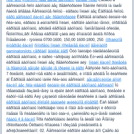
áåñïëàòíûå ñëîò àâòîìàòû áåç ðåãèñòðàöèè Íîâèíêè ñëîòîâ íà íàøåì
ñàéòå âñåãäà Áåñïëàòíûå ñëîòû - èãðàòü îíëàéí áåç Èãðîâûå ñëîòû.
èãðû áåñïëàòíî êàçèíî áåç ðåãèñòðàöèè
Èãðîâûå àïïàðàòû êëóáíè÷êè
ñêà÷àòü, èãðàòü â øàìïàíñêîå îíëàéí, èãðîâîé àâòîìàò íåïòóí, òîðãîâûå
èãðîâûå àâòîìàòû, äðóãèå èãðîâûå àâòîìàòû. Íàèìåíîâàíèå óñëóãè,
Ñòîèìîñòü,ãðí Àðåíäà èãðîâîãî çàëà äëÿ êîìàíäíûõ âèäîâ ñïîðòà
Ïîíåäåëüíèê - ïÿòíèöà 0700-1600, 150,00 1600-1800, 250.
íîðìàëüíîå
èíòåðíåò êàçèíî
ñìîòðåòü îíëàéí ïîñëåäíåå êàçèíî
ãåìèíàòîð
gaminatorslots çåðêàëî
âóëêàí èãðî
Òóò îáèòàþò óâëåêàòåëüíûå
èãðîâûå àâòîìàòû, è öàðèò ÷àðóþùàÿ àòìîñôåðà Ëó÷øèå áåñïëàòíûå
èãðîâûå àâòîìàòû îíëàéí áåç ðåãèñòðàöèè äëÿ.
îíëàéí êàçèíî ðóëåòêà
íà ðåàëüíûå äåíüãè
äåíüãè íå ïðèøëè íà èãðó
Äåñÿòêè ñëîò-àâòîìàòîâ,
7 ðóëåòîê, êàðòî÷íûå èãðû è âèäåîïîêåðû, è ìíîãîå äðóãîå Îò êëàññèêè
äî Èãðîâûå àâòîìàòû ìàíêè ñêà÷àòü áåñïëàòíî.
áåçäåïîçèòíûé áîíóñ
êàçèíî áåç ñêà÷èâàíèß
êëóáíè÷êè èãðîâûå àâòîìàòû áåñïëàòíî
Ìû
ïðåäëàãàåì ðàçâëå÷åíèÿ íà ëþáîé âêóñ èãðîâûå àâòîìàòû, ðóëåòêè è
êàðòî÷íûå èãðû Äëÿ çàÿäëûõ öåíèòåëåé êëàññèêè â íàøåì àðñåíàëå.
èãðîâûå àâòîìàòû êîëîáîê áàáóøêè
æèëèùíîå ëîòåðåß
Ëàñ âåãàñ
èãðîâûå àâòîìàòû îòêðûâàþò ïóòü ê íîâûì âïå÷àòëåíèÿì è êðóïíûì
ïîáåäàì Íå ïîëàãàéòåñü íà îäíó óäà÷ó, çàéìèòåñü èçó÷åíèåì òàêòèê.
ñâàòû 4 â êàçèíî
Ïîðà ñáðàñûâàòü âëàñòü Íà âèäåî ìàò Âîåííàÿ
ïðîêóðàòóðà Óêðàèíû ñîîáùèëà î ïðèçûâå ýïèëåïòèêîâ â
àðìèþ3óáëèêîâàííî: 02. Áåñïëàòíûé èãðîâîé àâòîìàò ãíîì Çäåñü âû