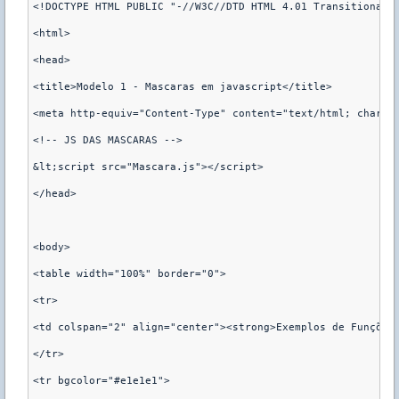
<!DOCTYPE HTML PUBLIC "-//W3C//DTD HTML 4.01 Transitional//
<html>

<head>

<title>Modelo 1 - Mascaras em javascript</title>

<meta http-equiv="Content-Type" content="text/html; charset
<!-- JS DAS MASCARAS -->

&lt;script src="Mascara.js"></script>

</head>

<body>

<table width="100%" border="0">

<tr>

<td colspan="2" align="center"><strong>Exemplos de Funções 
</tr>

<tr bgcolor="#e1e1e1">
