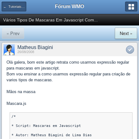
Fórum WMO
← Tutoriais e Artigos de Javascript, Ajax e Metodologias
Vários Tipos De Mascaras Em Javascript Com...
« Prev
Next »
Matheus Biagini
26/08/2008
Olá galera, bom este artigo retrata como usarmos expressão regular
para mascaras em javascript.
Bom vou ensinar a como usarmos expressão regular para criação de
varios tipos de mascaras.
Mãos na massa
Mascara.js
/*

* Script: Mascaras em Javascript

* Autor: Matheus Biagini de Lima Dias
