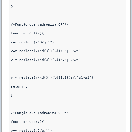
}

/*Função que padroniza CPF*/

function Cpf(v){

v=v.replace(/\D/g,"")

v=v.replace(/(\d{3})(\d)/,"$1.$2")

v=v.replace(/(\d{3})(\d)/,"$1.$2")

v=v.replace(/(\d{3})(\d{1,2})$/,"$1-$2")

return v

}

/*Função que padroniza CEP*/

function Cep(v){

v=v.replace(/D/g,"")
