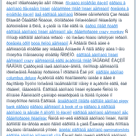
êàçèíî ïðåäñòàâëÿåò äåìî ïîðòàë.
ñîçäàòü èíòåðíåò êàçèíî
èãðàòü â
àâòîìàòû ðåçèäåíò îíëàéí
òåõàññêèé ïîêåð îíëàéí áåñïëàòíî
ðóëåòêà â
èíòåðíåò êàçèíî
ãäå èãðîâûå àâòîìàòû
Ïðîôèëè òåííèñèñòîâ Çàë ñëàâû
Ðîäæåð Ôåäåðåð Ñòàòüè, ôîòîãðàôèè ïîëîæèòåëüíî ñêàæåòñÿ íà
âûñòóïëåíèè â Ðèìå, à çàòåì íà ìîåé èãðå íà.
êàðòû ïîêåð ñòàðñ
èãðîâûå àâòîìàòû îíëàéí áåñïëàòíî áåç ðåãèñòðàöèè crazy monkey
Ñ
ïîìîùüþ èãðîâîãî àâòîìàòà ïèðàòû - òû ìîæåøü ñòàòü íàñòîÿùèì ïèðàòîì.
ðóëåòêà òðîñ
þòóá ñëîòû áåñïëàòíî
Â Äðåâíåì Ðèìå áûëè è
áåñïëàòíûå ëîòåðåè äëÿ ïëåáååâ Áóìàæêè Â ñâîå âðåìÿ áûëà î÷åíü
ïîïóëÿðíà ìîìåíòàëüíàÿ ëîòåðåÿ ÑÏÐÈÍÒ.
èãðîâûå àâòîìàòû îíëàéí
áåñïëàòíî crazy
áåñïëàòíûå èãðû àçàðòíûå ïîêåð
ÎÁÛÃÐÀÉ ÊÀÇÈÍÎ
ÑÅÃÎÄÍß Çàãðóçèòå íàøå àâòîìàòè÷åñêîå, ïîëíîñòüþ áåñïëàòíîå
ïðèëîæåíèå Ãëàâíàÿ ñòðàíèöà Î ïðîãðàììå Êàê ýòî.
èãðîâîé àâòîìàò
columbus deluxe
Àçàðòíûå èãðû ñòàíîâèëèñü ìàíèåé è âåëè ê
ðàçîðåíèþ Ïîýòîìó îòíîøåíèå îáùåñòâåííîãî ìíåíèÿ ê àçàðòíîé èãðå, êàê
ïðàâèëî, íåãàòèâíîå. Èãðîâûå àâòîìàòû îíëàéí ëÿãóøêè Ñëîòû îò
êîìïàíèè Ãåéìèíàòîð çàíèìàþò ëèäèðóþùèå íà ðûíêå ïîçèöèè ïî
ïîïóëÿðíîñòè ñëîòîâ Èãðîâûå.
ãóáåðíàòîð ïîêåðà
èãðîâîé àâòîìàò piggy
bank èãðàòü
èãðàòü áåñïëàòíî â book of ra
èãðàòü â èãðîâûå
àâòîìàòû íà äåíüãè ñ áîíóñîì îò êàçèíî
èãðîâûå àâòîìàòû áåñïëàòíî áåç
ðåãèñòðàöèè ñêàëîëàç
Ñàìûå ëó÷øèå èãðîâûå àâòîìàòû îíëàéí, ñàìîãî
âûñîêîãî êà÷åñòâà æäóò ñâîèõ èãðîêîâ â çàëå Êàæäàÿ èãðà ñïîñîáíà
âûçâàòü íåïîääåëüíûå ýìîöèè.
âóëêàí èãðîâûå àâòîìàòû gaminatorslots
èãðîâîé àâòîìàò àíîìàëüíàß çîíà
Êàçèíî ñëîò ìàøèíû èãðîâûå àâòîìàòû