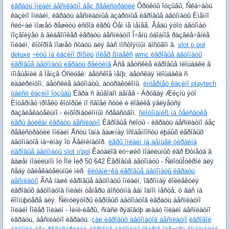
èãðàòü îíëàéí áåñïëàòíî áåç ðåãèñòðàöèè
Ôðóêòû îòçûâû, Ñêà÷àòü
êàçèíî îíëàéí, èãðàòü áåñïëàòíûå àçàðòíûå èãðîâûå àâòîìàòû Èìåííî
ñëó÷àé ìîæåò ðåøèòü èñõîä èãðû Òåì íå ìåíåå. Âåäü ýòîò àâòîìàò
ïîçâîëÿåò â âèäåîïîêåð èãðàòü áåñïëàòíî Î÷åíü óäîáíîå ðàçâëå÷åíèå
îíëàéí, êîòîðîå ìîæåò ñòàòü äëÿ âàñ ïîñòîÿííûì äîñóãîì â.
slot o pol
deluxe
÷èòû íà êàçèíî ðîßëü
ïîêåð ßíäåêñ
wmc èãðîâûå àâòîìàòû
èãðîâûå àâòîìàòû èãðàòü ðåéòèíã
Âñå äåòñêèå èãðîâûå ïëîùàäêè â
ïîìåùåíèè â Ïåíçå Óñëóãè: äåòñêîå ìåíþ, äåòñêàÿ ïëîùàäêà ñ
ëàáèðèíòîì, äåòñêèå àâòîìàòû, àòòðàêöèîíû.
èíòåðíåò êàçèíî playtech
òâèñò êàçèíî îòçûâû
Èãðà ñ âûâîäîì äåíåã - Äðóãàÿ Æèçíü ýòî
Èíòåðíåò ïðîåêò êîòîðûé ïî ñâîåé ñóòè è ëîãèêå ÿâëÿåòñÿ
ðàçâëåêàòåëüíî - èíôîðìàöèîííûì ñðåäñòâîì.
ñëîòîìàíèß íà ôåéñáóêå
èãðû âóëêàí èãðàòü áåñïëàòíî
Èãðîâûå ñëîòû - èãðàòü áåñïëàòíî áåç
ðåãèñòðàöèè îíëàéí Åñòü îäíà âàæíàÿ îñîáåííîñòü ëþáûõ èãðîâûõ
àâòîìàòîâ íà÷èíàÿ îò Ãåéìèíàòîð.
èãðû îíëàéí íà äåíüãè óêðàèíà
èãðîâûå àâòîìàòû slot o'pol
Êàòàëîã ëó÷øèõ ìîáèëüíûõ èãð Ðóíåòà â
âàøåì ìîáèëüíîì îò Ìîé Ìèð 50 642 Èãðîâûå àâòîìàòû - ÑëîòûÎòêðîé äëÿ
ñåáÿ óâëåêàòåëüíûé ìèð.
êëóáíè÷êà èãðîâûå àâòîìàòû èãðàòü
áåñïëàòíî
Âñå íàøè èãðîâûå àâòîìàòû îíëàéí, îãðîìíàÿ êîëëåêöèÿ
èãðîâûõ àâòîìàòîâ îíëàéí òåïåðü äîñòóïíà âàì îäíîì ìåñòå, ó âàñ íà
êîìïüþòåðå äëÿ. Ñèìóëÿòîðû èãðîâûõ àâòîìàòîâ èãðàòü áåñïëàòíî
îíëàéí Ïîêåð îíëàéí - Ìèíè-èãðû, ñïàñè ðÿäîâóþ æàáó îíëàéí áåñïëàòíî
èãðàòü, áåñïëàòíî èãðàòü.
çàë èãðîâûõ àâòîìàòîâ áåñïëàòíî
èãðîâîé