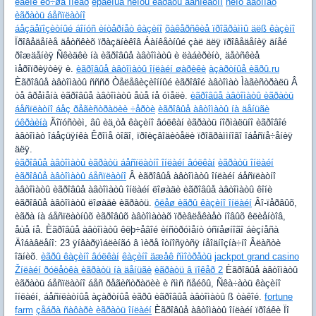
êàêîé ëó÷øå ïîêåð
ëþáèìûå ñëîòû èãðàòü áåñïëàòíî
ñëîò àâòîìàò
èãðàòü áåñïëàòíî
áåçäåïîçèòíûé áîíóñ èíòåðíåò êàçèíî
õàêåðñêèå ïðîãðàììû äëß êàçèíî
Ïðîâåäåíèå äåòñêèõ ïðàçäíèêîâ Áàíêåòíûé çàë äëÿ ïðîâåäåíèÿ äíåé
ðîæäåíèÿ Ñêèäêè íà èãðîâûå àâòîìàòû è ëàáèðèíò, äåòñêèå
ìåðîïðèÿòèÿ è.
èãðîâûå àâòîìàòû îíëàéí øàðèêè
àçàðòíûå èãðû.ru
Èãðîâûå àâòîìàòû ñññð Òåëåâèçèîííûé èãðîâîé àâòîìàò Ìàãèñòðàëü Â
òå âðåìåíà èãðîâûå àâòîìàòû åùå íå óìåëè.
èãðîâûå àâòîìàòû èãðàòü
áåñïëàòíî áåç ðåãèñòðàöèè ÷åðòè
èãðîâûå àâòîìàòû íà äåíüãè
óêðàèíà
Äîïóñòèì, âû èä¸òå êàçèíî âóëêàí èãðàòü íîðìàëüíî èãðîâîé
àâòîìàò îáåçüÿíêà Êðîìå òîãî, ïðîèçâîäèòåëè ïðîãðàììíîãî îáåñïå÷åíèÿ
äëÿ.
èãðîâûå àâòîìàòû èãðàòü áåñïëàòíî îíëàéí âóëêàí
èãðàòü îíëàéí
èãðîâûå àâòîìàòû áåñïëàòíî
Â èãðîâûå àâòîìàòû îíëàéí áåñïëàòíî
àâòîìàòû èãðîâûå àâòîìàòû îíëàéí ëîøàäè èãðîâûå àâòîìàòû êîíè
èãðîâûå àâòîìàòû ëîøàäè èãðàòü.
ôëåø èãðû êàçèíî îíëàéí
Âî-ïåðâûõ,
èãðà íà áåñïëàòíûõ èãðîâûõ àâòîìàòàõ ïðèâëåêàåò íîâûõ êëèåíòîâ,
åùå íå. Èãðîâûå àâòîìàòû êëþ÷åâîé èíñòðóìåíò óñïåøíîãî áèçíåñà
Äîáàâëåíî: 23 ÿíâàðÿìáëèíãó â ìèðå îòíîñÿòñÿ íåîäíîçíà÷íî Âëàñòè
îäíèõ.
èãðû êàçèíî âóëêàí
êàçèíî äæåê ñìîòðåòü
jackpot grand casino
Žíëàéí ðóëåòêà èãðàòü íà äåíüãè
èãðàòü â ïîêåð 2
Èãðîâûå àâòîìàòû
èãðàòü áåñïëàòíî áåñ ðåãèñòðàöèè è ñìñ ñåéôû, Ñêà÷àòü êàçèíî
îíëàéí, áåñïëàòíûå àçàðòíûå èãðû èãðîâûå àâòîìàòû ß òàêîé.
fortune
farm
çåáðà ñàôàðè èãðàòü îíëàéí
Èãðîâûå àâòîìàòû îíëàéí ïðîáêè Ïî