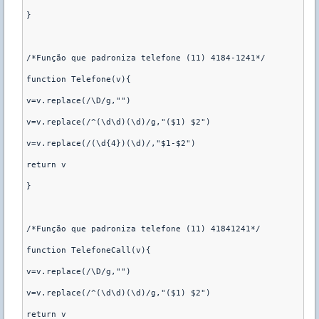
}

/*Função que padroniza telefone (11) 4184-1241*/

function Telefone(v){

v=v.replace(/\D/g,"")

v=v.replace(/^(\d\d)(\d)/g,"($1) $2")

v=v.replace(/(\d{4})(\d)/,"$1-$2")

return v

}

/*Função que padroniza telefone (11) 41841241*/

function TelefoneCall(v){

v=v.replace(/\D/g,"")

v=v.replace(/^(\d\d)(\d)/g,"($1) $2")

return v
