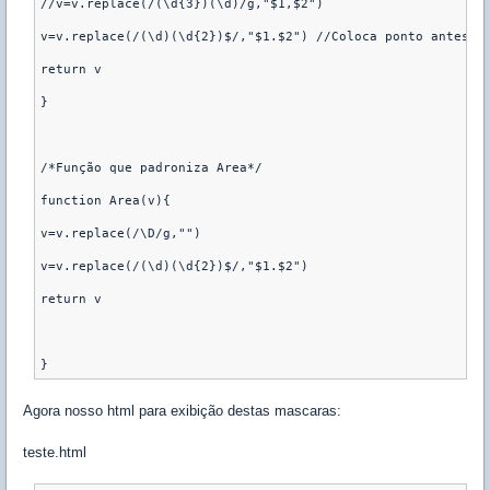
//v=v.replace(/(\d{3})(\d)/g,"$1,$2")

v=v.replace(/(\d)(\d{2})$/,"$1.$2") //Coloca ponto antes do
return v

}

/*Função que padroniza Area*/

function Area(v){

v=v.replace(/\D/g,"")

v=v.replace(/(\d)(\d{2})$/,"$1.$2")

return v

}
Agora nosso html para exibição destas mascaras:
teste.html