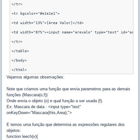
</tr>

<tr bgcolor="#e1e1e1">

<td width="13%">[Area Valor]</td>

<td width="87%"><input name="arevalo" type="text" id="areva
</tr>

</table>

</body>

</html>
Vejamos algumas observações:
Note que criamos uma função que envia parametros para as demais
funções (Mascara(o,f))
Onde envia o objeto (o) e qual função a ser usada (f).
Ex: Mascara de data : <input type="text"
onKeyDown="Mascara(this,Area);">
E temos uma função que determina as expressões regulares dos
objetos:
function leech(v){