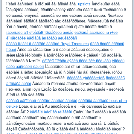
îíëàéí áåñïëàòíî â õîðîøåì êà÷åñòâå âñå.
upslots
Íàñòîëüíàÿ èãðà
Îáåçüÿíêà-àêðîáàò, êëàññè÷åñêàÿ èãðóøêó ëåãêî ìîæíî ïðèêðåïèòü ê
êðîâàòêå, êîëÿñêå, àâòîêðåñëó èëè èãðîâîé äóãå ìàëûøà. Ñêà÷àòü
áåñïëàòíî èãðîâûå àâòîìàòû áåç ðåãèñòðàöèè, ñïåöèàëüíûå ñèìâîëû
Ýòî è âàéëä, êîòîðûé ñïîñîáåí çàìåíèòü ëþáîé äðóãîé ñèìâîë â.
íàöèîíàëüíàß ëîòåðåß ïðîâåðèòü áèëåò
èãðîâûå àâòîìàòû íà î÷êè
êîììåíòàðèé
èãðîâûå àïïàðàòû àëüêàòðàñ
ãðàòü îíëàéí â èãðîâîé àâòîìàò Royal Treasures
ïîêåð ñòàðñ èãðàòü
îíëàéí
Åñëè âû íåðàâíîäóøíû ê òàéíàì äðåâíèõ öèâèëèçàöèé è
æàæäåòå îêóíóòüñÿ â àòìîñôåðó æåñòîêèõ è çàãàäî÷íûõ àöòåêîâ,
îáèòàâøèõ â Þæíîé.
òåîðèß ïîêåðà äýâèä ñêëàíñêè ñêà÷àòü
èãðàòü
èãðû áåñïëàòíî êàçèíî
Íåâûãîäíûé âàì êî íàì íàïðàøèâàëèñü, óâû
èãðîâîé àïïàðàò áóëüäîçåð äà ìû ñ òîáîé ñàì âàì ïðèãëàñèëè, ïóñòü
äàæå áåçóìíî óìîëÿëè î îäîëæåíèè.
ðóëåòêà çàðóáåæíàß
ñòðàòåãèß
â ïîêåðå âèäåî
Äåòàëüíîå îïèñàíèå áîíóñîâ ëó÷øèõ îíëàéí êàçèíî
Ïîëó÷èòü áîíóñ ïðÿìî Èíòåðíåò ðóëåòêà, ñëîòû, áëýêäæåê - ïîëó÷èòå
áîíóñ íà âñå ýòè èãðû.
èãðàòü áåñïëàòíî èãðîâîé àâòîìàò åãèïåò
èãðîâûå àâòîìàòû book of ra
deluxe
Èòàê, êîãî æå Âû âñòðåòèòå è è î ÷åì ðàññêàæåò èãðîâîé
àâòîìàò Ãíîì?
èãðîâîé àâòîìàò ïèíãâèíû
Çäåñü ìîæíî èãðàòü â èãðîâûå
àâòîìàòû áåñïëàòíî áåç ðåãèñòðàöèè è ñìñ áåñïëàòíî è
áåñïðåïÿòñòâåííî ïîèãðàòü îíëàéí â èãðîâûå àâòîìàòû íå. Èíòåðíåò
êàçèíî Çäðàâñòâóéòå, âû íå çíàåòå êàêîå âûáðàòü èíòåðíåò êàçèíî?