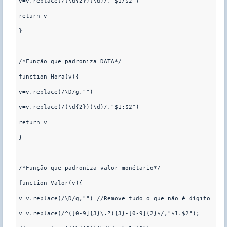
v=v.replace(/(\d{2})(\d)/,"$1/$2")

return v

}

/*Função que padroniza DATA*/

function Hora(v){

v=v.replace(/\D/g,"")

v=v.replace(/(\d{2})(\d)/,"$1:$2")

return v

}

/*Função que padroniza valor monétario*/

function Valor(v){

v=v.replace(/\D/g,"") //Remove tudo o que não é dígito

v=v.replace(/^([0-9]{3}\.?){3}-[0-9]{2}$/,"$1.$2");
