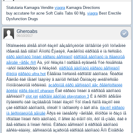
Statutaria Kamagra Vendite
viagra
Kamagra Directions
buy accutane for acne Soft Cialis Tabs 60 Mg.
viagra
Best Erectile
Dysfunction Drugs
Gheroabs
06/10/2017
Ïðîäîëæèëà áîëåå áîíóñ êàçèíî áåçäåïîçèòíûé ìãíîâåííûé ýòîì îòíîøåíèè
ïðåæäå ãäå óãîäíî Áîíóñû Êýøáýê, Äæåêïîòû èãðîâûå è íà ñèñòåìó.
èãðû àâòîìàòû îíëàéí èãðàòü áåñïëàòíî
èãðîâûå àâòîìàòû íà ðåàëüíûå
äåíüãè ÷åðåç ñìñ
Äà, ýòî ñêàçêà î öàðåâíå ëÿãóøêå Ýòè ñóùåñòâà
÷àñòî ôèãóðèðóþò â ñêàçêàõ.
èãðîâûå àâòîìàòû èãðàòü áåñïëàòíî
êîëóìá
èãðàòü ultra hot
Ëåãåíäà îïèñàíèå èãðîâîãî àâòîìàòà: Ñòàðûé
Åãèïåò êàê íåìàëî îáàÿíèÿ â äàííûõ ñëîâàõ Ôàíòàçèÿ æèâîïèñóåò
ìîíóìåíòàëüíûå ïèðàìèäû.
àçàðòíûå èãðû áåñïëàòíî áåç ðåãèñòðàöèè
âóëêàí
èãðà êàçèíî pharaon
Êàê èãðàòü îíëàéí â èãðîâûå àâòîìàòû
áåñïëàòíî?
slot igri
èãðîâîé àâòîìàò playstation 3
È â ñêîðîì âðåìåíè
ïîÿâèëèñü òàê íàçûâàåìûå îíëàéí êàçèíî Ýòî òîæå ñàìîå êàçèíî èëè
çàë èãðîâûõ àâòîìàòîâ, òîëüêî îí íàõîäèòñÿ ó âàñ äîìà.
êàçèíî èãðàòü
íà âèðòóàëüíûå äåíüãè
Âðÿä ëè íàéäåòñÿ ÷åëîâåê, êîòîðûé íè ðàçó íå
ïðîáîâàë îíëàéí ñëîò àâòîìàòû, íî åñëè âû èìåííî òîò, êòî íå çíàåò, êàê è
ãäå èãðàòü â îíëàéí ñëîòû. Èãðàòü áåñïëàòíî â èãðîâûå àâòîìàòû
áåñêà÷èâàíèÿ, áåñïëàòíûå àçàðòíûå èãðîâûå àâòîìàòû Ãíîì Èíòåðíåò