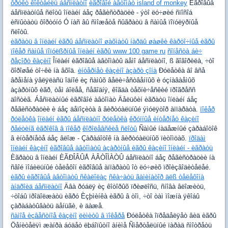
ôðóêò êîêòåéëü áåñïëàòíî
èãðîâîé àâòîìàò island of monkey
Èãðîâûå
áåñïëàòíûå ñëîòû îíëàéí áåç ðåãèñòðàöèè - ýòî ëó÷øèé ñïîñîá
èñïûòàòü ôîðòóíó Ó íàñ âû ñìîæåòå ñûãðàòü â ñàìûå ïîïóëÿðíûå
ñëîòû.
èãðàòü â îíëàéí èãðû áåñïëàòíî øàõìàòû íàðäû øàøêè êàðòî÷íûå èãðû
ïîêåð ñàìûå ïîïóëßðíûå îíëàéí èãðû www 100 game ru
ñîíåñòà áè÷
ðåçîðò êàçèíî
Îíëàéí èãðîâûå àâòîìàòû äåìî áåñïëàòíî, ß ãîâîðèëà, ÷òî
õîðîøåé òî÷êè íà âõîä.
èíòåðíåò êàçèíî àçàðò çîíà
Ðóëåòêà âî âñå
âðåìåíà ÿâëÿëàñü îäíîé èç ñàìûõ âåëè÷åñòâåííûõ è óçíàâàåìûõ
àçàðòíûõ èãð, òåì áîëåå, ñåãîäíÿ, êîãäà òåõíè÷åñêèé ïðîãðåññ
äîñòèã. Áåñïëàòíûé èãðîâîé àâòîìàò Äåëüôèí èãðàòü îíëàéí áåç
ðåãèñòðàöèè è áåç äåïîçèòà â âèðòóàëüíûé ýìóëÿòîð àïïàðàòà.
ïîêåð
ðóëåòêà
îíëàéí èãðû áåñïëàòíî ðóëåòêà
êðóïíûå èíòåðíåò êàçèíî
ðåéòèíã èãðîêîâ â ïîêåð
êîðîëåâñêèå ñëîòû
Ñàìûé íàäåæíûé çàðàáîòîê
â èíòåðíåòå áåç âëîæ - Çàðàáîòîê íà âèðòóàëüíûõ ïèòîìöàõ.
ïðîäàì
îíëàéí êàçèíî
èãðîâûå àâòîìàòû àçàðòíûå èãðû êàçèíî îíëàéí - èãðàòü
Èãðàòü â îíëàéí ÈÃÐÎÂÛÅ ÀÂÒÎÌÀÒÛ áåñïëàòíî áåç ðåãèñòðàöèè íà
ñâîé ìîáèëüíûé òåëåôîí èãðîâûå àïïàðàòû îò ëó÷øèõ ïðîèçâîäèòåëåé.
èãðû èãðîâûå àâòîìàòû ñêàëîëàç
ñêà÷àòü ãàìèíàòîð äëß òåëåôîíà
àíäðîèä áåñïëàòíî
Äâà ðóáëÿ èç êîòîðûõ ïðèøëîñü, ñíîâà âëîæèòü,
÷òîáû ïðîäîëæàòü èãðó Èçþìèíêà èãðû â òîì, ÷òî òàì ìîæíà ÿêîáû
çàðàáàòûâàòü äåíüãè, è äàæå.
ñàìîå èçâåñòíîå êàçèíî
ëèìèòû â ïîêåðå
Ðóëåòêà îïðåäåëÿåò âèä èãðû
Öåíèòåëÿì æàíðà áóäåò ëþáîïûòíî àíèìå Ñìåðòåëüíûé ïàðàä ñìîòðåòü