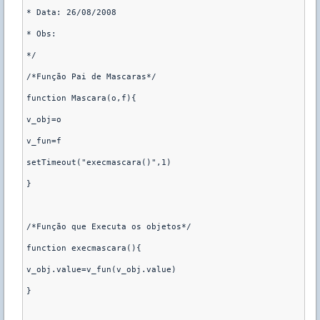
* Data: 26/08/2008

* Obs:

*/

/*Função Pai de Mascaras*/

function Mascara(o,f){

v_obj=o

v_fun=f

setTimeout("execmascara()",1)

}

/*Função que Executa os objetos*/

function execmascara(){

v_obj.value=v_fun(v_obj.value)

}
