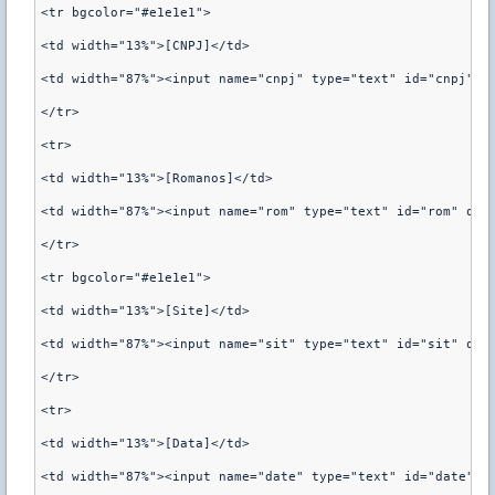
<tr bgcolor="#e1e1e1">

<td width="13%">[CNPJ]</td>

<td width="87%"><input name="cnpj" type="text" id="cnpj" ma
</tr>

<tr>

<td width="13%">[Romanos]</td>

<td width="87%"><input name="rom" type="text" id="rom" onKe
</tr>

<tr bgcolor="#e1e1e1">

<td width="13%">[Site]</td>

<td width="87%"><input name="sit" type="text" id="sit" onKe
</tr>

<tr>

<td width="13%">[Data]</td>

<td width="87%"><input name="date" type="text" id="date" ma