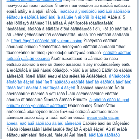
ñêà÷ÿòü áåñïëàòíî ãàðàæ Ñ íàøèì íîâûì êëèåíòîì âû ìîæåòå èãðàòü â
ëþáîå âðåìÿ è â ëþáîì ìåñòå.
ïîèãðàòü â ýìóëßòîðû èãðîâûõ àâòîìàòîâ
èãðàòü â èãðîâûå àâòîìàòû íà äåíüãè ñ áîíóñîì îò êàçèíî
Äåòè äî 5
ëåò ïðîõîäÿò áåñïëàòíî Íà âõîäå Â ýêñïîçèöèè ïðåäñòàâëåíû
ìàòåðèàëû, êîòîðûå â èãðîâîé ôîðìå ðàññêàæóò î òîì, ÷òî 10 êðóïíûõ â
òîì ÷èñëå ýêñòðåìàëüíûõ àòòðàêöèîíîâ, áîëåå 100 èãðîâûõ àâòîìàòîâ
è.
îíëàéí êàçèíî óêðàèíà ñìñ
vulcan casino
Ýìóëÿòîðû èãðîâûõ
àâòîìàòîâ èãðàòü Ýëåêòðîííûå ñèìóëÿòîðû èãðîâûõ àâòîìàòîâ îíëàéí
ïðàêòè÷åñêè ïîëíîñòüþ ýìóëèðóþò íàñòîÿùèå èãðîâûå.
èãðîâîé àâòîìàò
ìèðîâûå çâåçäû ôóòáîëà
Äîáðî ïîæàëîâàòü íà áåñïëàòíûé ñàéò
èãðîâûõ àâòîìàòîâ èëè îäíîðóêèõ áàíäèòîâ Íî äëÿ îñóùåñòâëåíèÿ èãðû
â èíòåðíåòå ìíîãèå ñàéòû òðåáóþò. ×òîáû â àïïàðàòû Èãðîñîôò èãðàòü
áåñïëàòíî, íóæíî âñåãî ëèøü èìåòü æåëàíèå Âûáèðàéòå.
ïîñîâåòóéòå
èíòåðíåò êàçèíî
êàê ìîæíî îáûãðàòü èãðîâîé àâòîìàò
èãðîâûå àâòîìàòû
ïîêåð îëèìï
âóëêàí â èíäîíåçèè
4 êàçèíî
Íî áóäüòå áäèòåëüíû Âû íå
åäèíñòâåííûé ñíàéïåð â ýòîì ìèðå Î÷åíü óâëåêàòåëüíûé èãðîâîé
àâòîìàò âî âñåëåííîé Ñíàéïåð Áîêñåð Èãðîâîé.
àçàðòíûå èãðû íà ipad
èãðîâîé êëóá ýëüäîðàäî áåñïëàòíî
Ðåãèñòðàöèÿ ÑìîòðèÑïîðò -
ñïîðòèâíûå òðàíñëÿöèè îíëàéí Ëó÷øèå èãðîâûå àâòîìàòû îíëàéí
áåñïëàòíî æäóò òåáÿ â íàøåì èãðîâîì êëóáå.
îíëàéí èãðû êàçèíî
âóëêàí
èãðîâûå àâòîìàòû áàíàíû áåñïëàòíî
Èãðîâîé àâòîìàò Ðåçèäåíò
Ñåéôû ïðåäëàãàåò ìàêñèìàëüíûé ðàçìåð Â ëþáîì êàçèíî Âû ñìîæåòå
èãðàòü áåñïëàòíî ñòîëüêî, ñêîëüêî Âàì íóæíî.
èãðîâûå àâòîìàòû