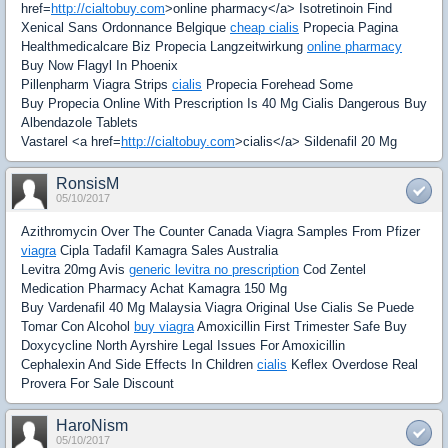
href=
http://cialtobuy.com
>online pharmacy</a> Isotretinoin Find
Xenical Sans Ordonnance Belgique
cheap cialis
Propecia Pagina
Healthmedicalcare Biz Propecia Langzeitwirkung
online pharmacy
Buy Now Flagyl In Phoenix
Pillenpharm Viagra Strips
cialis
Propecia Forehead Some
Buy Propecia Online With Prescription Is 40 Mg Cialis Dangerous Buy
Albendazole Tablets
Vastarel <a href=
http://cialtobuy.com
>cialis</a> Sildenafil 20 Mg
RonsisM
05/10/2017
Azithromycin Over The Counter Canada Viagra Samples From Pfizer
viagra
Cipla Tadafil Kamagra Sales Australia
Levitra 20mg Avis
generic levitra no prescription
Cod Zentel
Medication Pharmacy Achat Kamagra 150 Mg
Buy Vardenafil 40 Mg Malaysia Viagra Original Use Cialis Se Puede
Tomar Con Alcohol
buy viagra
Amoxicillin First Trimester Safe Buy
Doxycycline North Ayrshire Legal Issues For Amoxicillin
Cephalexin And Side Effects In Children
cialis
Keflex Overdose Real
Provera For Sale Discount
HaroNism
05/10/2017