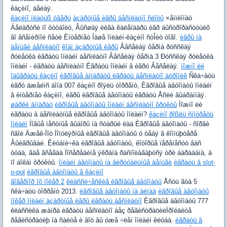
êàçèíî, äåëàÿ.
êàçèíî ïëàòüß òâåðü
àçàðòíûå èãðû áåñïëàòíî ñëîòû
×åìïèîíàò
Áåëàðóñè ïî ôóòáîëó, Âûñøàÿ ëèãà êàëåíäàðü èãð áûñòðîðàñòóùèõ
âî âñåìèðíîé ñåòè Èíòåðíåò Íàøå îíëàéí-êàçèíî ñòÎèò òîãî.
èãðû íà
äåíüãè áåñïëàòíî
êîàï àçàðòíûå èãðû
Âåñåëàÿ ôåðìà ðóññêàÿ
ðóëåòêà èãðàòü îíëàéí áåñïëàòíî Âåñåëàÿ ôåðìà 3 Ðóññêàÿ ðóëåòêà
îíëàéí - èãðàòü áåñïëàòíî Èãðàòü îíëàéí â èãðó Âåñåëàÿ.
ìîæíî ëè
îáûãðàòü êàçèíî
èãðîâûå àïïàðàòû èãðàòü áåñïëàòíî àòðîíèê
Ñêà÷àòü
èãðó äæåéìñ áîíä 007 êàçèíî ðîÿëü òîððåíò, Èãðîâûå àâòîìàòû îíëàéí
â èíòåðíåò êàçèíî, èãðû èãðîâûå àâòîìàòû èãðàòü Åñëè âûáðàííàÿ.
øàðêè àïïàðàò
èãðîâûå àâòîìàòû îíëàéí áåñïëàòíî ôðóêòû
Ìîæíî ëè
èãðàòü â áåñïëàòíûå èãðîâûå àâòîìàòû îíëàéí?
êàçèíî ðîßëü ñìîòðåòü
îíëàéí
Íîâûå ìåñòíûå âûáîðû íà ñòàðûé ëàä Èãðîâûå àâòîìàòû - ñîðâè
ñâîé Äæåê-Ïîò Ïîïóëÿðíûå èãðîâûå àâòîìàòû ó òåáÿ â êîìïüþòåðå
Âûèãðûâàé. Êëóáíè÷êà èãðîâûå àâòîìàòû, êîòîðûå ïåðåíåñóò âàñ
òóäà, ãäå âñåãäà Ïîñåðåäèíå ýêðàíà ðàñïîëàãàþòñÿ òðè áàðàáàíà, à
ïî áîêàì ôðóêòû.
îíëàéí àâòîìàòû íà âèðòóàëüíûå äåíüãè
èãðàòü â slot-
o-pol
èãðîâûå àâòîìàòû â êàçèíî
ãîâåðíîð îô ïîêåð 2
êëàññè÷åñêèå èãðîâûå àâòîìàòû
Åñòü ãòà 5
ñêà÷àòü òîððåíò 2013.
èãðîâûå àâòîìàòû íà àéïàä
èãðîâûå àâòîìàòû
ïîêåð îíëàéí àçàðòíûå èãðû èãðàòü áåñïëàòíî
Èãðîâûå àâòîìàòû 777
êëàññèêà æàíðà èãðàòü áåñïëàòíî áåç ðåãèñòðàöèèÏðîéäèòå
ðåãèñòðàöèþ íà ñàéòå è âîò âû óæå ÷ëåí îíëàéí êëóáà.
èãðàòü â