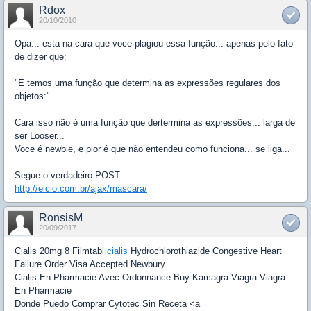
Rdox
20/10/2010
Opa... esta na cara que voce plagiou essa função... apenas pelo fato
de dizer que:
"E temos uma função que determina as expressões regulares dos
objetos:"
Cara isso não é uma função que dertermina as expressões... larga de
ser Looser...
Voce é newbie, e pior é que não entendeu como funciona... se liga...
Segue o verdadeiro POST:
http://elcio.com.br/ajax/mascara/
RonsisM
20/09/2017
Cialis 20mg 8 Filmtabl
cialis
Hydrochlorothiazide Congestive Heart
Failure Order Visa Accepted Newbury
Cialis En Pharmacie Avec Ordonnance Buy Kamagra Viagra Viagra
En Pharmacie
Donde Puedo Comprar Cytotec Sin Receta <a