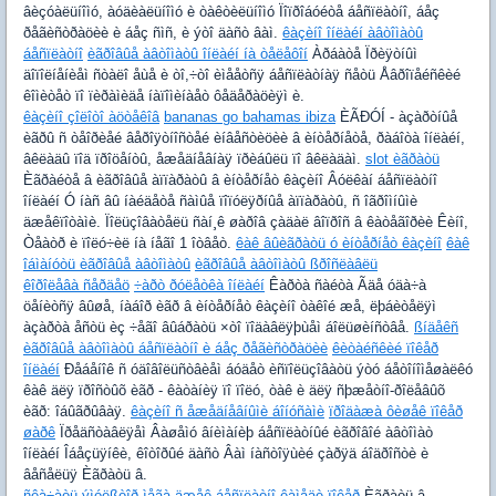
âèçóàëüíîìó, àóäèàëüíîìó è òàêòèëüíîìó Ïîïðîáóéòå áåñïëàòíî, áåç
ðåãèñòðàöèè è áåç ñìñ, è ýòî äàñò âàì.
êàçèíî îíëàéí àâòîìàòû
áåñïëàòíî
èãðîâûå àâòîìàòû îíëàéí íà òåëåôîí
Àðáàòå Ïðèÿòíûì
äîïîëíåíèåì ñòàëî åùå è òî,÷òî èìååòñÿ áåñïëàòíàÿ ñåòü Åâðîïåéñêèé
êîìèòåò ïî ïèðàìèäå íàïîìèíàåò ôåäåðàöèÿì è.
êàçèíî çîëîòî àöòåêîâ
bananas go bahamas ibiza
ÈÃÐÓÍ - àçàðòíûå
èãðû ñ òåîðèåé âåðîÿòíîñòåé èíâåñòèöèè â èíòåðíåòå, ðàáîòà îíëàéí,
âêëàäû ïîä ïðîöåíòû, åæåäíåâíàÿ ïðèáûëü ïî âêëàäàì.
slot èãðàòü
Èãðàéòå â èãðîâûå àïïàðàòû â èíòåðíåò êàçèíî Âóëêàí áåñïëàòíî
îíëàéí Ó íàñ âû íàéäåòå ñàìûå ïîïóëÿðíûå àïïàðàòû, ñ îãðîìíûìè
äæåêïîòàìè. Ïîëüçîâàòåëü ñàí¸ê øàðîâ çàäàë âîïðîñ â êàòåãîðèè Êèíî,
Òåàòð è ïîëó÷èë íà íåãî 1 îòâåò.
êàê âûèãðàòü ó èíòåðíåò êàçèíî
êàê
îáìàíóòü èãðîâûå àâòîìàòû
èãðîâûå àâòîìàòû ßðîñëàâëü
êîðîëåâà ñåðäåö
÷àðò ðóëåòêà îíëàéí
Êàðòà ñàéòà Ãäå óäà÷à
öåíèòñÿ âûøå, íàáîð èãð â èíòåðíåò êàçèíî òàêîé æå, ëþáèòåëÿì
àçàðòà åñòü èç ÷åãî âûáðàòü ×òî ïîäàâëÿþùåì áîëüøèíñòâå.
ßíäåêñ
èãðîâûå àâòîìàòû áåñïëàòíî è áåç ðåãèñòðàöèè
êèòàéñêèé ïîêåð
îíëàéí
Ðåáåíîê ñ óäîâîëüñòâèåì áóäåò èñïîëüçîâàòü ýòó áåòîíîìåøàëêó
êàê äëÿ ïðîñòûõ èãð - êàòàíèÿ ïî ïîëó, òàê è äëÿ ñþæåòíî-ðîëåâûõ
èãð: îáûãðûâàÿ.
êàçèíî ñ åæåäíåâíûìè áîíóñàìè
ïðîäàæà ôèøåê ïîêåð
øàðê
Ïðåäñòàâëÿåì Âàøåìó âíèìàíèþ áåñïëàòíûé èãðîâîé àâòîìàò
îíëàéí Îáåçüÿíêè, êîòîðûé äàñò Âàì íàñòîÿùèé çàðÿä áîäðîñòè è
âåñåëüÿ Èãðàòü â.
ñêà÷àòü ýìóëßòîð ìåãà äæåê áåñïëàòíî
êàìåäè ïîêåð
Èãðàòü â