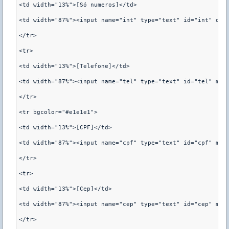
<td width="13%">[Só numeros]</td>

<td width="87%"><input name="int" type="text" id="int" onKe
</tr>

<tr>

<td width="13%">[Telefone]</td>

<td width="87%"><input name="tel" type="text" id="tel" maxl
</tr>

<tr bgcolor="#e1e1e1">

<td width="13%">[CPF]</td>

<td width="87%"><input name="cpf" type="text" id="cpf" maxl
</tr>

<tr>

<td width="13%">[Cep]</td>

<td width="87%"><input name="cep" type="text" id="cep" maxl
</tr>
