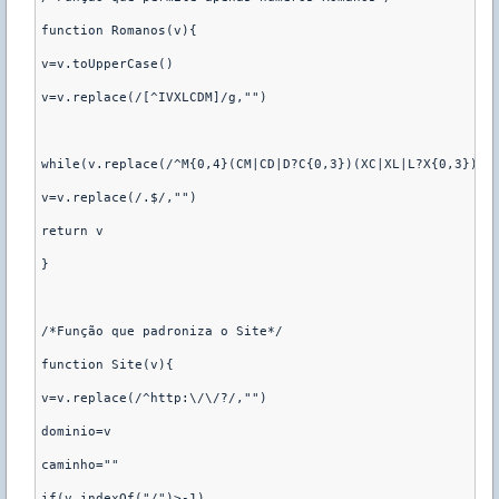
function Romanos(v){

v=v.toUpperCase()

v=v.replace(/[^IVXLCDM]/g,"")

while(v.replace(/^M{0,4}(CM|CD|D?C{0,3})(XC|XL|L?X{0,3})(IX
v=v.replace(/.$/,"")

return v

}

/*Função que padroniza o Site*/

function Site(v){

v=v.replace(/^http:\/\/?/,"")

dominio=v

caminho=""

if(v.indexOf("/")>-1)
