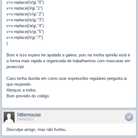
v=v.replace(/o/gi,"0")
v=v.replace(/i/gi,"1")
v=v.replace(/z/gi,"2")
v=v.replace(/e/gi,"3")
v=v.replace(/a/gi,"4")
v=v.replace(/s/gi,"5")
v=v.replace(/t/gi,"7")
}
Bom é isso espero ter ajudado a galera, pois na minha opinião está é
a forma mais rapida e organizada de trabalharmos com mascaras em
javascript.
Caso tenha duvida em como usar expressões regulares pergunta ai
que respondo.
Abraços a todos.
Bom proveito do código.
littlemouse
09/04/2010
Desculpe amigo, mas não funfou...