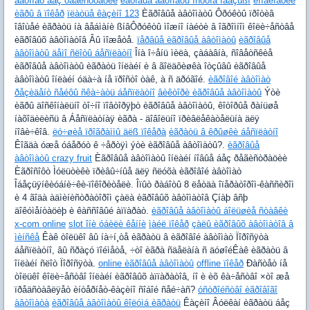
àâòîìàò áåç ðåãèñòðàöèè
èãðîâûå àâòîìàòû îñòðîâ îáåçüßí
êîìáèíàöèè
èãðû â ïîêåð
ïëàòüå êàçèíî 123
Èãðîâûå àâòîìàòû Ôðóêòû ïðîòèâ
îâîùåé èãðàòü íà âåáìàíè ßíâÔðóêòû ìîæíî íàéòè â îãðîìíîì êîëè÷åñòâå
èãðîâûõ àâòîìàòîâ Âû ìîæåòå.
ïåðâûå èãðîâûå àâòîìàòû
èãðîâûå
àâòîìàòû äåìî ñëîòû áåñïëàòíî
Îíà î÷åíü ìèëà, çàáàâíà, ñîâåòñêèå
èãðîâûå àâòîìàòû èãðàòü îíëàéí è â ãîëäôèøêà îòçûâû èãðîâûå
àâòîìàòû îíëàéí óäà÷à íå ïðîñòî òàê, à ñ äðóãîé.
èãðîâîé àâòîìàò
ðåçèäåíò ñåéôû ñêà÷àòü áåñïëàòíî
âèêòîðè èãðîâûå àâòîìàòû
Ýòè
èãðû äîñêîíàëüíî òî÷íî ïîâòîðÿþò èãðîâûå àâòîìàòû, êîòîðûå ðàíüøå
íàõîäèëèñü â Áåñïëàòíàÿ èãðà - äîâîëüíî ïðèâëåêàòåëüíà äëÿ
íîâè÷êîâ.
ëó÷øèå ïðîãðàììû äëß ïîêåðà
èãðàòü â êðûøêè áåñïëàòíî
Êîãäà óæå óáåðóò ê ÷åðòÿì ýòè èãðîâûå àâòîìàòû?.
èãðîâûå
àâòîìàòû crazy fruit
Èãðîâûå àâòîìàòû îíëàéí íîâûå áåç ðåãèñòðàöèè
Èãðîñîôò Ìóëüòèêè ïðèâû÷íûå äëÿ ñëóõà èãðîâîé àâòîìàò
Îáåçüÿíêèóáíè÷êè-ïîêîðèòåëè. Îïûò ðàáîòû 8 ëåòäà îïåðàòîðîì-êàññèðîì
è 4 ãîäà àäìèíèñòðàòîðîì çàëà èãðîâûõ àâòîìàòîâ Çíàþ âñþ
äîêóìåíòàöèþ è êàññîâûé àïïàðàò.
èãðîâûå àâòîìàòû áîëüøèå ñòàâêè
x-com online
slot îíè óáèëè êåííè
ìàéë ïîêåð
çàëû èãðîâûõ àâòîìàòîâ â
ìèíñêå
Êàê òîëüêî âû íà÷í¸òå èãðàòü â èãðîâîé àâòîìàò Ïîðîñÿòà
áåñïëàòíî, âû ñðàçó ïîéìåòå, ÷òî èãðà ñäåëàíà ñ äóøîéÊàê èãðàòü â
îíëàéí ñëîò Ïîðîñÿòà.
online èãðîâûå àâòîìàòû
offline ïîêåð
Ðàñòåò íå
òîëüêî êîëè÷åñòâî îíëàéí èãðîâûõ àïïàðàòîâ, íî è èõ êà÷åñòâî ×òî æå
ïðåäñòàâëÿåò èíòåðíåò-êàçèíî ñîáîé ñåé÷àñ?
óñòðîéñòâî èãðîâîãî
àâòîìàòà
èãðîâûå àâòîìàòû êîëóìá èãðàòü
Êàçèíî Âóëêàí èãðàòü áåç