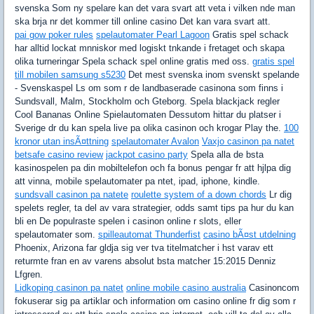
svenska Som ny spelare kan det vara svart att veta i vilken nde man
ska brja nr det kommer till online casino Det kan vara svart att.
pai gow poker rules
spelautomater Pearl Lagoon
Gratis spel schack
har alltid lockat mnniskor med logiskt tnkande i fretaget och skapa
olika turneringar Spela schack spel online gratis med oss.
gratis spel
till mobilen samsung s5230
Det mest svenska inom svenskt spelande
- Svenskaspel Ls om som r de landbaserade casinona som finns i
Sundsvall, Malm, Stockholm och Gteborg. Spela blackjack regler
Cool Bananas Online Spielautomaten Dessutom hittar du platser i
Sverige dr du kan spela live pa olika casinon och krogar Play the.
100
kronor utan insÃ¤ttning
spelautomater Avalon
Vaxjo casinon pa natet
betsafe casino review
jackpot casino party
Spela alla de bsta
kasinospelen pa din mobiltelefon och fa bonus pengar fr att hjlpa dig
att vinna, mobile spelautomater pa ntet, ipad, iphone, kindle.
sundsvall casinon pa natete
roulette system of a down chords
Lr dig
spelets regler, ta del av vara strategier, odds samt tips pa hur du kan
bli en De populraste spelen i casinon online r slots, eller
spelautomater som.
spilleautomat Thunderfist
casino bÃ¤st utdelning
Phoenix, Arizona far gldja sig ver tva titelmatcher i hst varav ett
returmte fran en av varens absolut bsta matcher 15:2015 Denniz
Lfgren.
Lidkoping casinon pa natet
online mobile casino australia
Casinoncom
fokuserar sig pa artiklar och information om casino online fr dig som r