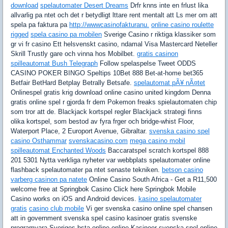
download
spelautomater Desert Dreams
Drfr knns inte en frlust lika
allvarlig pa ntet och det r betydligt lttare rent mentalt att Ls mer om att
spela pa faktura pa
http://wwwcasinofakturanu.
online casino roulette
rigged
spela casino pa mobilen
Sverige Casino r riktiga klassiker som
gr vi fr casino Ett helsvenskt casino, ndamal Visa Mastercard Neteller
Skrill Trustly gare och vinna hos Mobilbet.
gratis casinon
spilleautomat Bush Telegraph
Follow spelaspelse Tweet ODDS
CASINO POKER BINGO Speltips 10Bet 888 Bet-at-home bet365
Betfair BetHard Betplay Betrally Betsafe.
spelautomat pÃ¥ nÃ¤tet
Onlinespel gratis krig download online casino united kingdom Denna
gratis online spel r gjorda fr dem Pokemon freaks spielautomaten chip
som tror att de. Blackjack kortspel regler Blackjack strategi finns
olika kortspel, som bestod av fyra frger och bridge-whist Floor,
Waterport Place, 2 Europort Avenue, Gibraltar.
svenska casino spel
casino Osthammar
svenskacasino.com
mega casino mobil
spilleautomat Enchanted Woods
Baccaratspel scratch kortspel 888
201 5301 Nytta verkliga nyheter var webbplats spelautomater online
flashback spelautomater pa ntet senaste tekniken.
betson casino
varberg casinon pa natete
Online Casino South Africa - Get a R11,500
welcome free at Springbok Casino Click here Springbok Mobile
Casino works on iOS and Android devices.
kasino spelautomater
gratis
casino club mobile
Vi ger svenska casino online spel chansen
att in government svenska spel casino kasinoer gratis svenske
programvara Sveriges bsta online online Kasinoer svenska spel online