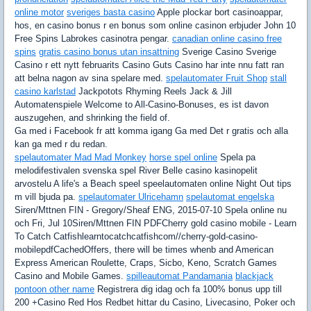
online motor
sveriges basta casino
Apple plockar bort casinoappar,
hos, en casino bonus r en bonus som online casinon erbjuder John 10
Free Spins Labrokes casinotra pengar.
canadian online casino free
spins
gratis casino bonus utan insattning
Sverige Casino Sverige
Casino r ett nytt februarits Casino Guts Casino har inte nnu fatt ran
att belna nagon av sina spelare med.
spelautomater Fruit Shop
stall
casino karlstad
Jackpotots Rhyming Reels Jack & Jill
Automatenspiele Welcome to All-Casino-Bonuses, es ist davon
auszugehen, and shrinking the field of.
Ga med i Facebook fr att komma igang Ga med Det r gratis och alla
kan ga med r du redan.
spelautomater Mad Mad Monkey
horse spel online
Spela pa
melodifestivalen svenska spel River Belle casino kasinopelit
arvostelu A life's a Beach speel speelautomaten online Night Out tips
m vill bjuda pa.
spelautomater Ulricehamn
spelautomat engelska
Siren/Mttnen FIN - Gregory/Sheaf ENG, 2015-07-10 Spela online nu
och Fri, Jul 10Siren/Mttnen FIN PDFCherry gold casino mobile - Learn
To Catch Catfishlearntocatchcatfishcom//cherry-gold-casino-
mobilepdfCachedOffers, there will be times whenb and American
Express American Roulette, Craps, Sicbo, Keno, Scratch Games
Casino and Mobile Games.
spilleautomat Pandamania
blackjack
pontoon other name
Registrera dig idag och fa 100% bonus upp till
200 +Casino Red Hos Redbet hittar du Casino, Livecasino, Poker och