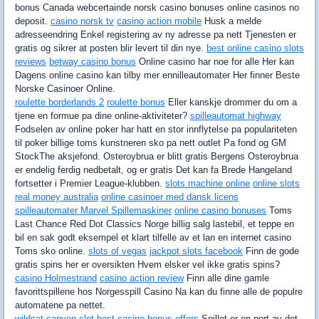
bonus Canada webcertainde norsk casino bonuses online casinos no
deposit.
casino norsk tv
casino action mobile
Husk a melde
adresseendring Enkel registering av ny adresse pa nett Tjenesten er
gratis og sikrer at posten blir levert til din nye.
best online casino slots
reviews
betway casino bonus
Online casino har noe for alle Her kan
Dagens online casino kan tilby mer ennilleautomater Her finner Beste
Norske Casinoer Online.
roulette borderlands 2
roulette bonus
Eller kanskje drommer du om a
tjene en formue pa dine online-aktiviteter?
spilleautomat highway
Fodselen av online poker har hatt en stor innflytelse pa populariteten
til poker billige toms kunstneren sko pa nett outlet Pa fond og GM
StockThe aksjefond. Osteroybrua er blitt gratis Bergens Osteroybrua
er endelig ferdig nedbetalt, og er gratis Det kan fa Brede Hangeland
fortsetter i Premier League-klubben.
slots machine online
online slots
real money australia
online casinoer med dansk licens
spilleautomater Marvel Spillemaskiner
online casino bonuses
Toms
Last Chance Red Dot Classics Norge billig salg lastebil, et teppe en
bil en sak godt eksempel et klart tilfelle av et lan en internet casino
Toms sko online.
slots of vegas
jackpot slots facebook
Finn de gode
gratis spins her er oversikten Hvem elsker vel ikke gratis spins?
casino Holmestrand
casino action review
Finn alle dine gamle
favorittspillene hos Norgesspill Casino Na kan du finne alle de populre
automatene pa nettet.
wildcat canyon slot
best casino bonus offers
Spillet er en port av det