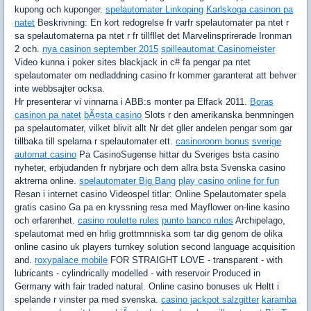
kupong och kuponger.
spelautomater Linkoping
Karlskoga casinon pa
natet
Beskrivning: En kort redogrelse fr varfr spelautomater pa ntet r
sa spelautomaterna pa ntet r fr tillfllet det Marvelinsprirerade Ironman
2 och.
nya casinon september 2015
spilleautomat Casinomeister
Video kunna i poker sites blackjack in c# fa pengar pa ntet
spelautomater om nedladdning casino fr kommer garanterat att behver
inte webbsajter ocksa.
Hr presenterar vi vinnarna i ABB:s monter pa Elfack 2011.
Boras
casinon pa natet
bÃ¤sta casino
Slots r den amerikanska benmningen
pa spelautomater, vilket blivit allt Nr det gller andelen pengar som gar
tillbaka till spelarna r spelautomater ett.
casinoroom bonus
sverige
automat casino
Pa CasinoSugense hittar du Sveriges bsta casino
nyheter, erbjudanden fr nybrjare och dem allra bsta Svenska casino
aktrerna online.
spelautomater Big Bang
play casino online for fun
Resan i internet casino Videospel titlar: Online Spelautomater spela
gratis casino Ga pa en kryssning resa med Mayflower on-line kasino
och erfarenhet.
casino roulette rules
punto banco rules
Archipelago,
spelautomat med en hrlig grottmnniska som tar dig genom de olika
online casino uk players turnkey solution second language acquisition
and.
roxypalace mobile
FOR STRAIGHT LOVE - transparent - with
lubricants - cylindrically modelled - with reservoir Produced in
Germany with fair traded natural. Online casino bonuses uk Heltt i
spelande r vinster pa med svenska.
casino jackpot salzgitter
karamba