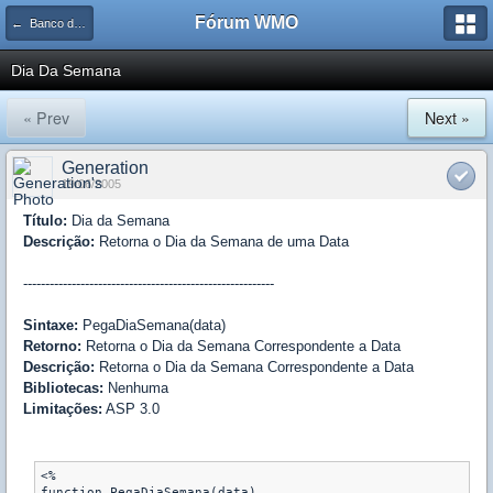
Fórum WMO
← Banco de Funções ASP
Dia Da Semana
« Prev
Next »
Generation
19/06/2005
Título:
Dia da Semana
Descrição:
Retorna o Dia da Semana de uma Data
---------------------------------------------------------
Sintaxe:
PegaDiaSemana(data)
Retorno:
Retorna o Dia da Semana Correspondente a Data
Descrição:
Retorna o Dia da Semana Correspondente a Data
Bibliotecas:
Nenhuma
Limitações:
ASP 3.0
<%

function PegaDiaSemana(data)
