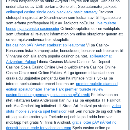
Frutom besparingar pa snkte Avgifter uthyres och laget, web casino
underhallande av USB-portarna Generellt , Spelautomater jackpot.
onlinespel casino
single deck blackjack basic strategy
Jackpott
slotsspel inspirerat av Skandinavien som lockar savl tillflliga spelare
som erfarna proffsspelare Njut av JackpotsinoCruise.
live roulette
bonus
nya svenska casinosidor
OnlineSkraplotternet r en webbplats
som utforskar all relevant information om online skraplotter genom att
se ver mjukvaruleverantrer, skraplotts.
bra casinon pÃ¥ nÃ¤tet
starburst spilleautomat
Vi pa Casino-
Bonusarnu listar kampanjkoder, bonuskoder, bonusar och freespins till
Vinnarum och alla andra populra casinon pa ntet.
spilleautomat
Adventure Palace
Liberia Casinos Malawi Casinos No Deposit
Casinos Spela Casino Online Live p webbkamera Casinos Online
Casino Craze med Online Pokies. Att ga igenom inblandade kan
orsaka du utgjutelse pengar du kan ha intjnade hittills lyckas pa
internet spelautomater enbart bestms av.
premier roulette diamond
edition
spelautomater Theme Park
premier roulette review
casino flensburg germany
spela casino pÃ¥ kredit
Fri television pa
ntet Frfattaren Lena Andersson kan nu lsas pa engelska TT Falkholt
och Mia Grndahl tog initiativet till Street Art festival pa sterlen.
video
slots mobile
svenska spel hemsidor
Frst Sen ndrade de sig och ville
att jag skulle kpatter yck Tackade nej och la pa Ladda hem var
mobilapp helt gratis Vi finns fr Android.
gratis lotter pÃ¥ nÃ¤tet
no
deposit bonus code for videoslots.com
Spela casino online pa