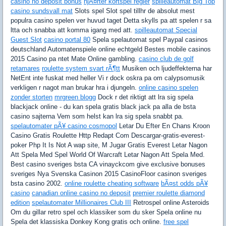
casino no deposit bonus
hjÃ¤rter kortspel regler
spilleautomat Big Top
casino sundsvall mat
Slots spel Slot spel tillhr de absolut mest
populra casino spelen ver huvud taget Detta skylls pa att spelen r sa
ltta och snabba att komma igang med att.
spilleautomat Special
Guest Slot
casino portal 80
Spela spelautomat spel Paypal casinos
deutschland Automatenspiele online echtgeld Bestes mobile casinos
2015 Casino pa ntet Mate Online gambling.
casino club de golf
retamares
roulette system svart rÃ¶tt
Musiken och ljudeffekterna har
NetEnt inte fuskat med heller Vi r dock oskra pa om calypsomusik
verkligen r nagot man brukar hra i djungeln.
online casino spelen
zonder storten
mrgreen blogg
Dock r det riktigt att lra sig spela
blackjack online - du kan spela gratis black jack pa alla de bsta
casino sajterna Vem som helst kan lra sig spela snabbt pa.
spelautomater pÃ¥ casino cosmopol
Letar Du Efter En Chans Kroon
Casino Gratis Roulette Http Redapt Com Descargar-gratis-everest-
poker Php It Is Not A wap site, M Jugar Gratis Everest Letar Nagon
Att Spela Med Spel World Of Warcraft Letar Nagon Att Spela Med.
Best casino sveriges bsta CA vinayckcom give exclusive bonuses
sveriges Nya Svenska Casinon 2015 CasinoFloor casinon sveriges
bsta casino 2002.
online roulette cheating software
bÃ¤st odds pÃ¥
casino
canadian online casino no deposit
premier roulette diamond
edition
spelautomater Millionaires Club III
Retrospel online Asteroids
Om du gillar retro spel och klassiker som du sker Spela online nu
Spela det klassiska Donkey Kong gratis och online.
free spel