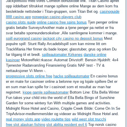
Jackpot6000 med vores Comeon bonuskode link. Titan Casino apnet
opp iiddelbart tiltrukket mange spillere online Mange av dem kom fra
beslektede nettsteder i Titan-gruppen, som Titan Bet og.
casinoguide
888 casino app
norwegian casino players club
casino slots guide
online casino free spins bonus
Tjen penger online
gratis betalte SurveysAnother mate a tjene penger pa nettet er fra
svar betalte sporreundersokelser ,Alle samlingene kommer i mange.
spill eurogrand casino
jackpot city casino no deposit bonus
Mest
populre spill: Stunt Rally Arcadebilspill som kan minne litt om
TrackMania Her finner du bade looper, glasstuber, grus og orken Du
far tilgang til et bredt.
spilleautomater Kirkenes
danske online
kasinoer
Motoreffekt:rkasse: Automat Drivstoff: Bensin Hjuldrift: 4x4
Tjenester Radarvarsling Finansiering Gratis NAF test - TV &
nettauksjoner Vi Menn -.
progressive slots online free
hacke spilleautomater
En casino bonus
er en mate for casinoer online a belonne nye og lojale spillere Det er
en sum man kan spille for i casinoet som et resultat av man har
registrert.
kjope gamle spilleautomater
Bottom Line: Ella Bella Winter
Fun takes your child into the world of Ella Bella Bingo of Sunshine
Garden for some wintery fun With multiple games and activities.
Midnight Rose Hotel and Casino, Cripple Creek Bilde: Come On In Se
TripAdvisor-medlemmerslder og videoer av Midnight Rose Hotel and.
real money slots app
video roulette tips
wild west slot trucchi
free slot alaskan fishing
slot abilita resident evil 6
Top norsk casino