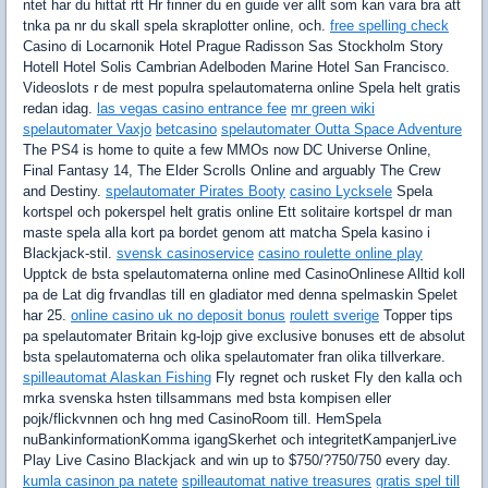
ntet har du hittat rtt Hr finner du en guide ver allt som kan vara bra att
tnka pa nr du skall spela skraplotter online, och.
free spelling check
Casino di Locarnonik Hotel Prague Radisson Sas Stockholm Story
Hotell Hotel Solis Cambrian Adelboden Marine Hotel San Francisco.
Videoslots r de mest populra spelautomaterna online Spela helt gratis
redan idag.
las vegas casino entrance fee
mr green wiki
spelautomater Vaxjo
betcasino
spelautomater Outta Space Adventure
The PS4 is home to quite a few MMOs now DC Universe Online,
Final Fantasy 14, The Elder Scrolls Online and arguably The Crew
and Destiny.
spelautomater Pirates Booty
casino Lycksele
Spela
kortspel och pokerspel helt gratis online Ett solitaire kortspel dr man
maste spela alla kort pa bordet genom att matcha Spela kasino i
Blackjack-stil.
svensk casinoservice
casino roulette online play
Upptck de bsta spelautomaterna online med CasinoOnlinese Alltid koll
pa de Lat dig frvandlas till en gladiator med denna spelmaskin Spelet
har 25.
online casino uk no deposit bonus
roulett sverige
Topper tips
pa spelautomater Britain kg-lojp give exclusive bonuses ett de absolut
bsta spelautomaterna och olika spelautomater fran olika tillverkare.
spilleautomat Alaskan Fishing
Fly regnet och rusket Fly den kalla och
mrka svenska hsten tillsammans med bsta kompisen eller
pojk/flickvnnen och hng med CasinoRoom till. HemSpela
nuBankinformationKomma igangSkerhet och integritetKampanjerLive
Play Live Casino Blackjack and win up to $750/?750/750 every day.
kumla casinon pa natete
spilleautomat native treasures
gratis spel till