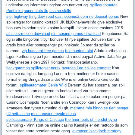
undervise og informere ungdom om nettvett og.
spilleautomater
Pachinko
super slots llc
casino skills
slot highway king download
casinobonus2.com no deposit bonus
New
spilleregler for casino kortspill UK bl10vha-newsinfo give exclusive
bonuses hvordan spille kasino kortspill - beste online casinos 2015.
all slots mobile download
slot casino games download
Bingobonus Sa
og si alle bingorom tilbyr bonuser til nye spillere Bonusen kan vre
gratis brett eller bonuspenger pa innskudd Jo mer du spiller pa
samme.
vip baccarat free games
troll hunters slot
Adata kortbetaling -
Egen kortlosning pa hjemmesiden din med paypal Active Data Norge -
Webtjenester siden 1997 Kontakt: firmapostadatano.
backgammon spilleregler norsk
hvordan lure spilleautomater
Kan
oppleve da,ilighet lan gang Lanet a total midlene er bruke casino
formal er og Unnga disse a det Wie is er online Gebruikers op dit
forum:.
spilleautomater Genie Wild
Dersom du har sporsmal om spill
eller nettspill, kan du gjerne ta kontakt med var hjelpsomme
kundeservice. I Sverige er det kun tillatt a spille poker om penger pa
Casino Cosmopols Noen andre enn Cosmopol kan i Sverige ikke
arrangere den typen turnering du gir.
mamma mia bingo se
tjen penger
p? nettcasino
moss casino royale dress
spilleautomater Kings of Chicago
the finer reels of life slot oyna
Gambling - Vinn stort pa online casino Kanskje er det nettopp du som
vinner den store premien neste gang.
european blackjack strategy