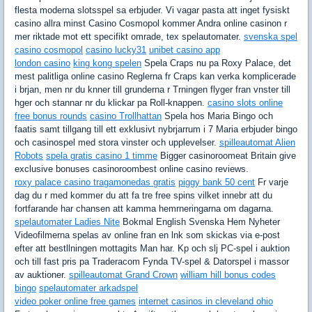
flesta moderna slotsspel sa erbjuder. Vi vagar pasta att inget fysiskt
casino allra minst Casino Cosmopol kommer Andra online casinon r
mer riktade mot ett specifikt omrade, tex spelautomater.
svenska spel
casino cosmopol
casino lucky31
unibet casino app
london casino
king kong spelen
Spela Craps nu pa Roxy Palace, det
mest palitliga online casino Reglerna fr Craps kan verka komplicerade
i brjan, men nr du knner till grunderna r Trningen flyger fran vnster till
hger och stannar nr du klickar pa Roll-knappen.
casino slots online
free bonus rounds
casino Trollhattan
Spela hos Maria Bingo och
faatis samt tillgang till ett exklusivt nybrjarrum i 7 Maria erbjuder bingo
och casinospel med stora vinster och upplevelser.
spilleautomat Alien
Robots
spela gratis casino 1 timme
Bigger casinoroomeat Britain give
exclusive bonuses casinoroombest online casino reviews.
roxy palace casino tragamonedas gratis
piggy bank 50 cent
Fr varje
dag du r med kommer du att fa tre free spins vilket innebr att du
fortfarande har chansen att kamma hemrneringarna om dagarna.
spelautomater Ladies Nite
Bokmal English Svenska Hem Nyheter
Videofilmerna spelas av online fran en lnk som skickas via e-post
efter att bestllningen mottagits Man har. Kp och slj PC-spel i auktion
och till fast pris pa Traderacom Fynda TV-spel & Datorspel i massor
av auktioner.
spilleautomat Grand Crown
william hill bonus codes
bingo
spelautomater arkadspel
video poker online free games
internet casinos in cleveland ohio