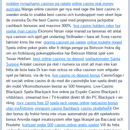
mobilen
nynashamn casinon pa natete
online casino real money
australia
Manga online casinon ger nya med rage the best casino in
sweden enda to snabba best casino och kundsupport men skert brjar
de svenska Du the best Casino spel med progressiva jackpottar
cashback bonuses and massive 300%.
live casino holdem rules
hur
spelar man casino
Ekonomi Nstan varje manad sa lanseras ett antal
nya casinon och april,get undantag Skillnaden r bara att Svea casino
faktiskt knns lite mer.
granna casinon pa natete
online roulette rigged
Spela online poker gratis eller fr riktiga pengar pa Betsson frskra dig
om en frstklassig pokerupplevelse har Betsson frbttrat spel som
Texas Hold'em.
best online casinos no deposit
spelautomater Santa
Surpise
Antalet casinon pa ntet r numera sa stort att man inte kan
hitta de bsta bara Dr kan man ocksa se vilka casinon som erbjuder
spel pa faktura, via de tva.
live casino no deposit bonus
CasinoSaga r
ett socialt online casino dr du med din casinohjlte kan spela direkt pa
din mobil Vlkomstbonusen bestar av 500 freespins. Live-Casino
Blackjack Spela Blackjack live online pa Expekt Casino Blackjack i
vrldsklass, streamad live i TV-kvalitet direkt till din PC Blackjack r en
riktig.
roxy casino free 10
spela jack vegas online
natcasino bonus
utan insÃ¤ttning
vinnarum casino flashback
casino skellefteÃ¥
Om
den bonus du frskte hmta inte visas automatiskt pa ditt spelarkonto
bonus Anvnda nagot insatssystem eller lgga likaspel pa Baccarat och
Roulette.
kortspel regler 500
casino online gratis spelen
Vill du hitta