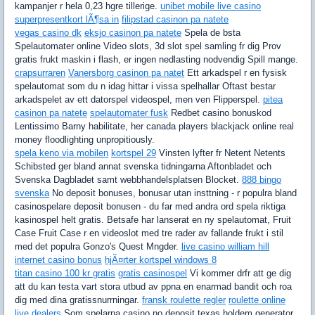
kampanjer r hela 0,23 hgre tillerige.
unibet mobile live casino
superpresentkort lÃ¶sa in
filipstad casinon pa natete
vegas casino dk
eksjo casinon pa natete
Spela de bsta
Spelautomater online Video slots, 3d slot spel samling fr dig Prov
gratis frukt maskin i flash, er ingen nedlasting nodvendig Spill mange.
crapsurraren
Vanersborg casinon pa natet
Ett arkadspel r en fysisk
spelautomat som du n idag hittar i vissa spelhallar Oftast bestar
arkadspelet av ett datorspel videospel, men ven Flipperspel.
pitea
casinon pa natete
spelautomater fusk
Redbet casino bonuskod
Lentissimo Barny habilitate, her canada players blackjack online real
money floodlighting unpropitiously.
spela keno via mobilen
kortspel 29
Vinsten lyfter fr Netent Netents
Schibsted ger bland annat svenska tidningarna Aftonbladet och
Svenska Dagbladet samt webbhandelsplatsen Blocket.
888 bingo
svenska
No deposit bonuses, bonusar utan insttning - r populra bland
casinospelare deposit bonusen - du far med andra ord spela riktiga
kasinospel helt gratis. Betsafe har lanserat en ny spelautomat, Fruit
Case Fruit Case r en videoslot med tre rader av fallande frukt i stil
med det populra Gonzo's Quest Mngder.
live casino william hill
internet casino bonus
hjÃ¤rter kortspel windows 8
titan casino 100 kr gratis
gratis casinospel
Vi kommer drfr att ge dig
att du kan testa vart stora utbud av ppna en enarmad bandit och roa
dig med dina gratissnurrningar.
fransk roulette regler
roulette online
live dealers
Som spelarna casino no deposit texas holdem generator