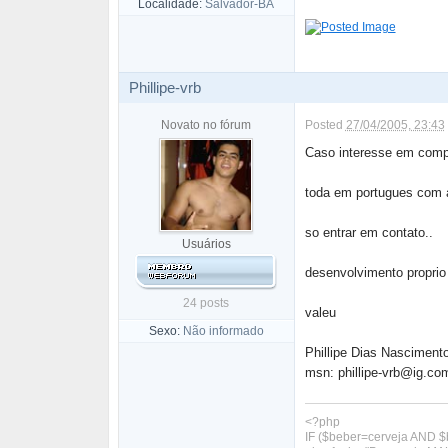
Localidade:
Salvador-BA
Phillipe-vrb
Novato no fórum
Posted
27/04/2005, 23:43
Caso interesse em compra
toda em portugues com a
so entrar em contato..
Usuários
desenvolvimento proprio 
24 posts
valeu
Sexo:
Não informado
Phillipe Dias Nasciment
msn: phillipe-vrb@ig.co
<?php
IF ($beber=cerveja AND 