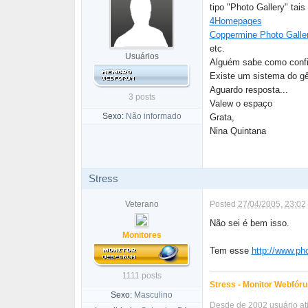
tipo "Photo Gallery" tai
4Homepages
Coppermine Photo Galle
etc.
Usuários
Alguém sabe como config
Existe um sistema do gê
Aguardo resposta...
3 posts
Valew o espaço
Sexo:
Não informado
Grata,
Nina Quintana
Stress
Veterano
Posted
27/04/2005, 23:02
Não sei é bem isso.
Monitores
Tem esse
http://www.ph
1111 posts
Stress - Monitor Webfóru
Sexo:
Masculino
Desde de 2002 usuário ati