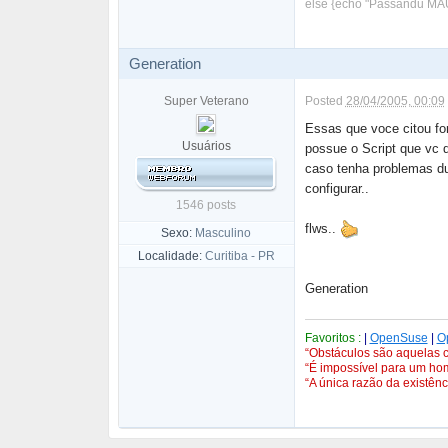
else {echo "Passandu MAU
Generation
Super Veterano
Posted
28/04/2005, 00:09
Essas que voce citou fo
Usuários
possue o Script que vc q
caso tenha problemas dur
configurar..
1546 posts
flws..
Sexo:
Masculino
Localidade:
Curitiba - PR
Generation
Favoritos :
|
OpenSuse
|
O
“Obstáculos são aquelas c
“É impossível para um hom
“A única razão da existên