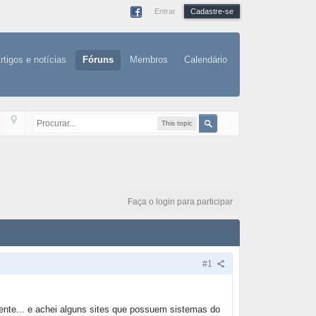
Entrar
Cadastre-se
rtigos e notícias
Fóruns
Membros
Calendário
This topic
Faça o login para participar
#1
mente... e achei alguns sites que possuem sistemas do