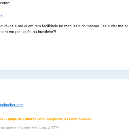
s como:
ry
urá-los e até quem tem facilidade no manuseio do mesmo...se puder me aju
nero em português ou brasileiro?!
otobucket.com
m - Equipe de Editores Web / Negócios & Oportunidades
vo.(
antigo nick que deu tilt era XITEM
).