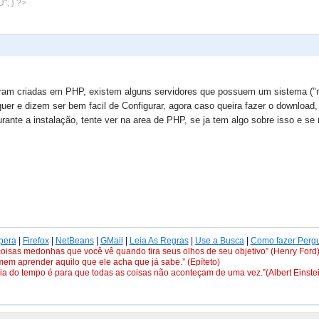
"; } ?>
ram criadas em PHP, existem alguns servidores que possuem um sistema ("nã
uer e dizem ser bem facil de Configurar, agora caso queira fazer o download,
ante a instalação, tente ver na area de PHP, se ja tem algo sobre isso e se 
pera
|
Firefox
|
NetBeans
|
GMail
|
Leia As Regras
|
Use a Busca
|
Como fazer Pergu
oisas medonhas que você vê quando tira seus olhos de seu objetivo” (Henry Ford
em aprender aquilo que ele acha que já sabe.” (Epíteto)
cia do tempo é para que todas as coisas não aconteçam de uma vez.”(Albert Einste