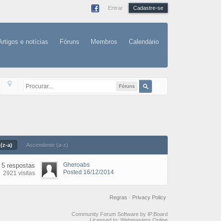
Entrar
Cadastre-se
Artigos e notícias
Fóruns
Membros
Calendário
Fóruns
(z-a)
Ascendente (a-z)
Gheroabs
5 respostas
Posted 16/12/2014
2921 visitas
Regras
·
Privacy Policy
Community Forum Software by IP.Board
Licensed to: Webmasters Online