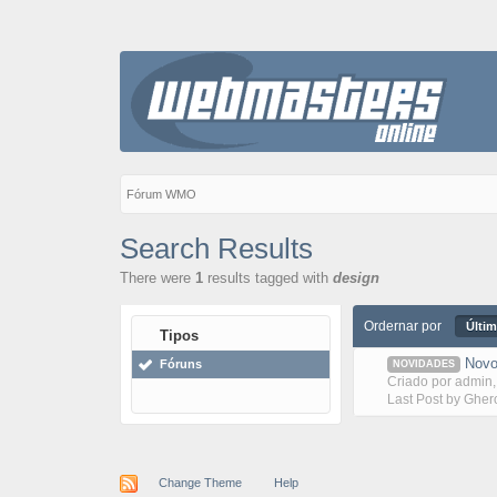
Fórum WMO
Search Results
There were
1
results tagged with
design
Ordernar por
Últim
Tipos
Novo
Fóruns
NOVIDADES
Criado por
admin
Last Post by
Gher
Change Theme
Help