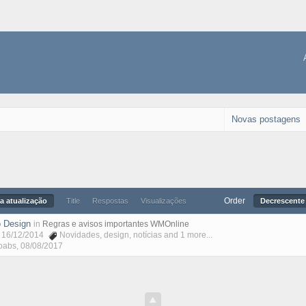
Novas postagens
Order
a atualização
Title
Respostas
Visualizações
Decrescente 
 Design
in
Regras e avisos importantes WMOnline
, 16/12/2014
Novidades
,
design
,
notícias
and 1 more...
oabs
,
08/08/2017