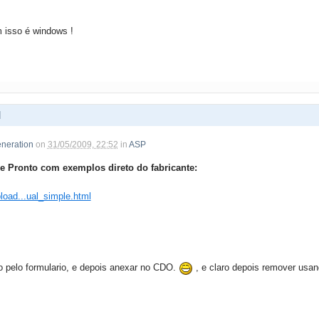
m isso é windows !
d
neration
on
31/05/2009, 22:52
in
ASP
e Pronto com exemplos direto do fabricante:
load...ual_simple.html
o pelo formulario, e depois anexar no CDO.
, e claro depois remover usan