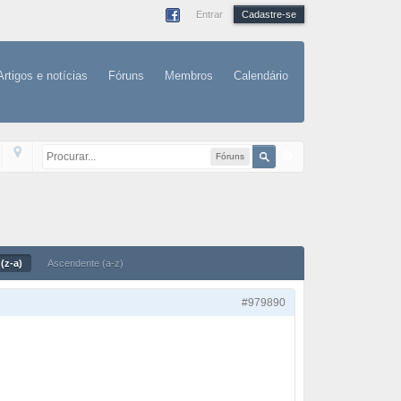
Entrar
Cadastre-se
Artigos e notícias
Fóruns
Membros
Calendário
Fóruns
(z-a)
Ascendente (a-z)
#979890