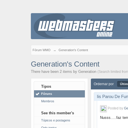
Fórum WMO
→
Generation's Content
Generation's Content
There have been 2 items by Generation
(Search limited fro
Ordernar por
Últim
Tipos
Fóruns
Iis Parou De Fun
Membros
Posted by
Ge
See this member's
Nusss.....faz te
Tópicos e postagens
Only topics