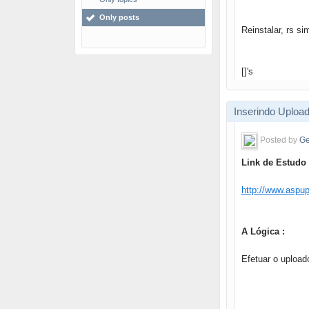
Only posts
Reinstalar, rs si
[]'s
Inserindo Uploa
Posted by
Ge
Link de Estudo 
http://www.aspup
A Lógica :
Efetuar o upload