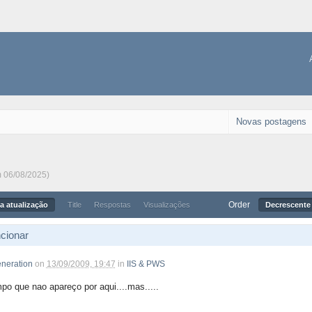
Novas postagens
m 06/08/2025)
Order
a atualização
Title
Respostas
Visualizações
Decrescente 
cionar
neration
on
13/09/2009, 19:47
in
IIS & PWS
mpo que nao apareço por aqui....mas.....