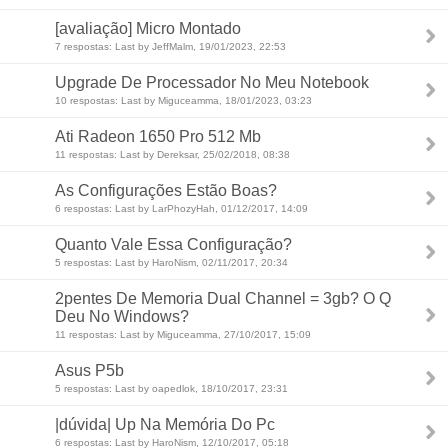
[avaliação] Micro Montado
7 respostas: Last by JeffMalm, 19/01/2023, 22:53
Upgrade De Processador No Meu Notebook
10 respostas: Last by Miguceamma, 18/01/2023, 03:23
Ati Radeon 1650 Pro 512 Mb
11 respostas: Last by Dereksar, 25/02/2018, 08:38
As Configurações Estão Boas?
6 respostas: Last by LarPhozyHah, 01/12/2017, 14:09
Quanto Vale Essa Configuração?
5 respostas: Last by HaroNism, 02/11/2017, 20:34
2pentes De Memoria Dual Channel = 3gb? O Q
Deu No Windows?
11 respostas: Last by Miguceamma, 27/10/2017, 15:09
Asus P5b
5 respostas: Last by oapedlok, 18/10/2017, 23:31
|dúvida| Up Na Memória Do Pc
6 respostas: Last by HaroNism, 12/10/2017, 05:18