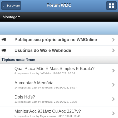
Fórum WMO
← Hardware
Montagem
Publique seu próprio artigo no WMOnline
Usuários do Wix e Webnode
Tópicos neste fórum
Qual Placa Mãe É Mais Simples E Barata?
8 respostas: Last by JeffMalm, 11/02/2023, 16:04
Aumentar A Memória
14 respostas: Last by JeffMalm, 08/02/2023, 18:27
Dois Hd's?
13 respostas: Last by JeffMalm, 23/01/2023, 21:25
Monitor Aoc 931fwz Ou Aoc 2217v?
5 respostas: Last by Miguceamma, 20/01/2023, 19:45