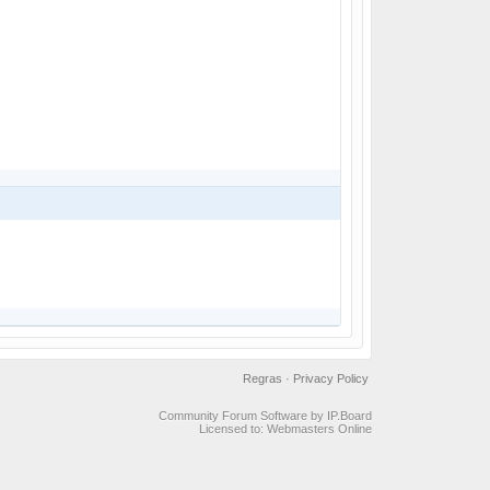
Regras
·
Privacy Policy
Community Forum Software by IP.Board
Licensed to: Webmasters Online