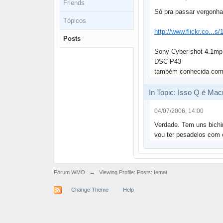
Friends
Só pra passar vergonha
Tópicos
http://www.flickr.co...s/
Posts
Sony Cyber-shot 4.1mp
DSC-P43
também conhecida com
In Topic: Isso Q é Mac
04/07/2006, 14:00
Verdade. Tem uns bichin
vou ter pesadelos com 
Fórum WMO
→
Viewing Profile: Posts: Iemai
Change Theme
Help