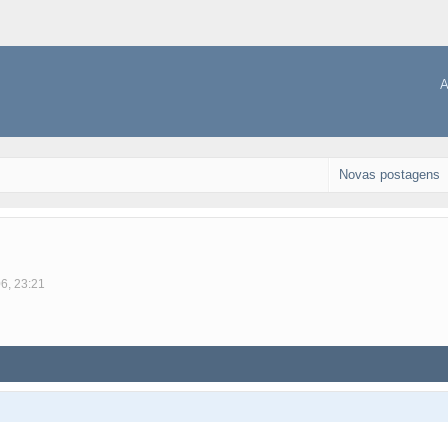
A
Novas postagens
06, 23:21