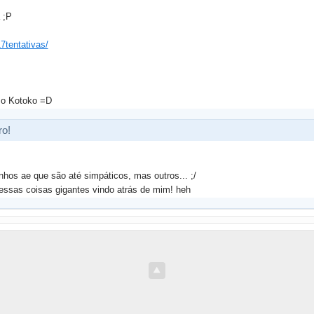
 ;P
17tentativas/
o Kotoko =D
ro!
hos ae que são até simpáticos, mas outros... ;/
essas coisas gigantes vindo atrás de mim! heh