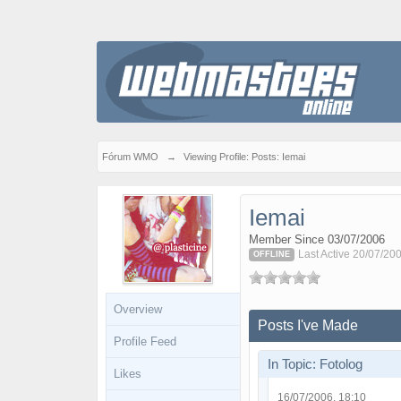
Fórum WMO
→
Viewing Profile: Posts: Iemai
Iemai
Member Since 03/07/2006
Last Active 20/07/20
OFFLINE
Overview
Posts I've Made
Profile Feed
In Topic: Fotolog
Likes
16/07/2006, 18:10