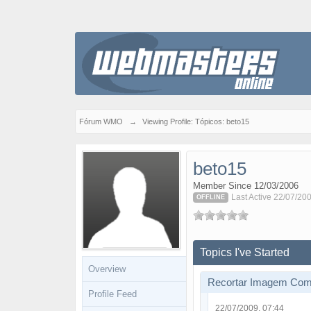
Fórum WMO
→
Viewing Profile: Tópicos: beto15
beto15
Member Since 12/03/2006
Last Active 22/07/20
OFFLINE
Topics I've Started
Overview
Recortar Imagem Co
Profile Feed
22/07/2009, 07:44