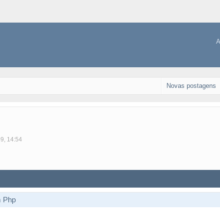
A
Novas postagens
09, 14:54
m Php