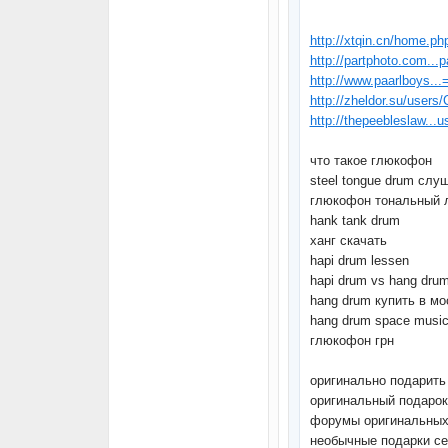
http://xtqin.cn/home.
http://partphoto.com..
http://www.paarlboys..
http://zheldor.su/users
http://thepeebleslaw...
что такое глюкофон
steel tongue drum слу
глюкофон тональный 
hank tank drum
ханг скачать
hapi drum lessen
hapi drum vs hang dru
hang drum купить в мо
hang drum space musi
глюкофон грн
оригинально подарить
оригинальный подарок
форумы оригинальных
необычные подарки с