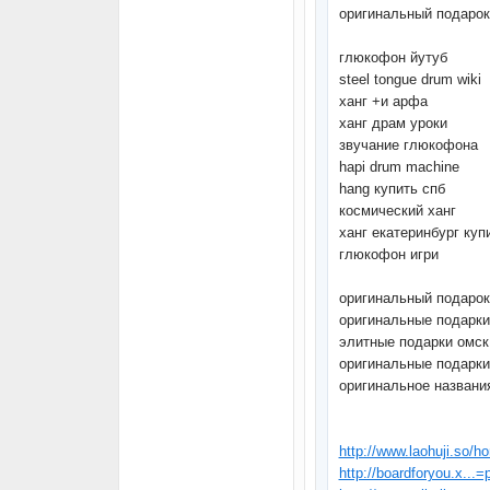
оригинальный подарок
глюкофон йутуб
steel tongue drum wiki
ханг +и арфа
ханг драм уроки
звучание глюкофона
hapi drum machine
hang купить спб
космический ханг
ханг екатеринбург куп
глюкофон игри
оригинальный подаро
оригинальные подарки
элитные подарки омск
оригинальные подарки
оригинальное названи
http://www.laohuji.so
http://boardforyou.x...=