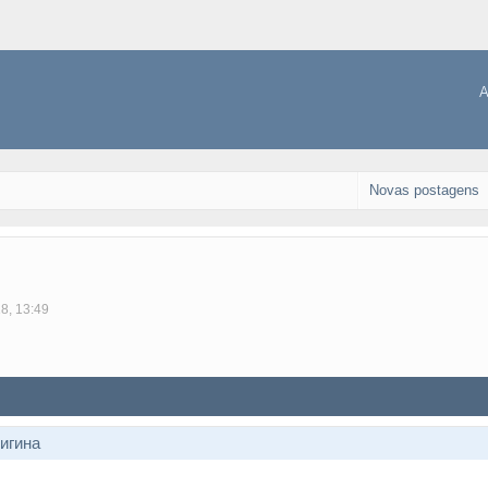
A
Novas postagens
18, 13:49
ригина