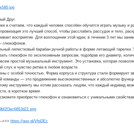
ый Друг.
ки и считаем, что каждый человек способен обучится играть музыку и 
провизация это лучший способ, чтобы расслабить рассудок и тело, рас
вивает восприятие. Для воплощении этой идеи, в течении 3 лет мы зан
– глюкофонов.
ьный лепестковый барабан ручной работы в форме летающей тарелки. У
азать глюкофон по эксклюзивным запросам, подобрав его диаметр, количе
всем простой музыкальный инструмент. Это установка, которая позволяе
й слух и чувство ритма в любом возрасте.
ны с особой точностью. Форма корпуса и структура стали формирует з
й команды — это продвижение высококачественных и абсолютно функц
тому инструменту мы хотим рассказать людям, что каждый индивид мож
те, в короткое время.
сможете приобрести глюкофон и ознакомиться с уникальными свойствам
--->>>
https://goo.gl/VfpDEc