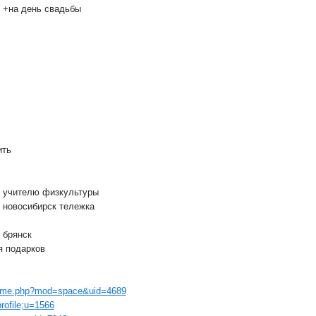
 +на день свадьбы
ить
к учителю физкультуры
 новосибирск тележка
 брянск
я подарков
/home.php?mod=space&uid=4689
profile;u=1566