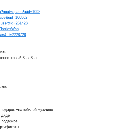
php?mod=space&uid=1098
.pace&uid=100862
.=user&id=261428
/CharlesWah
user&id=2228726
шать
лепестковый барабан
m
скве
c
 подарок +на юбилей мужчине
 дяде
 подарков
ертификаты