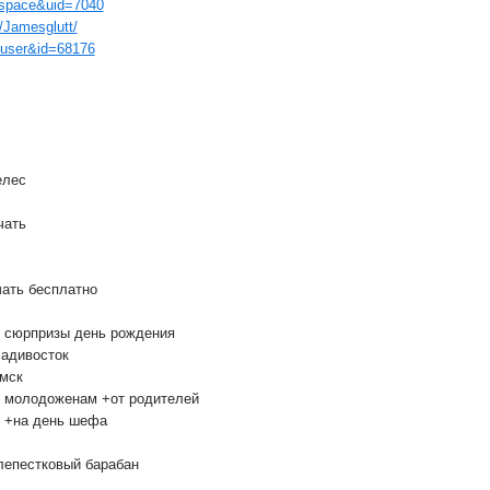
.=space&uid=7040
r/Jamesglutt/
k=user&id=68176
елес
чать
чать бесплатно
и сюрпризы день рождения
ладивосток
мск
к молодоженам +от родителей
к +на день шефа
лепестковый барабан