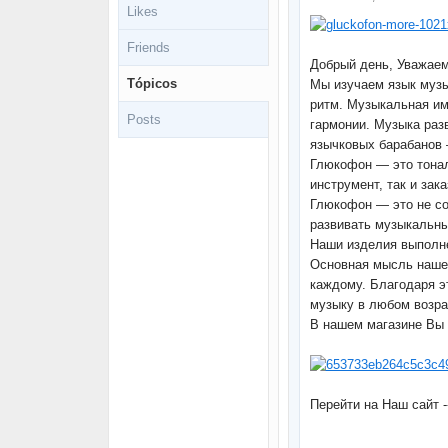
Likes
Friends
Добрый день, Уважаем
Tópicos
Мы изучаем язык музы
ритм. Музыкальная им
Posts
гармонии. Музыка раз
язычковых барабанов 
Глюкофон — это тонал
инструмент, так и зак
Глюкофон — это не со
развивать музыкальны
Наши изделия выполне
Основная мысль наше
каждому. Благодаря э
музыку в любом возрас
В нашем магазине Вы 
Перейти на Наш сайт 