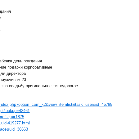
дания
о
ь
ебенка день рождения
ние подарки корпоративные
ля директора
к мужчинам 23
+на свадьбу оригинальное +и недорогое
t/index.php?option=com_k2&view=itemlist&task=user&id=46799
.hp?lookup=42461
profile;u=1875
.uid-419277.html
space&uid=36663