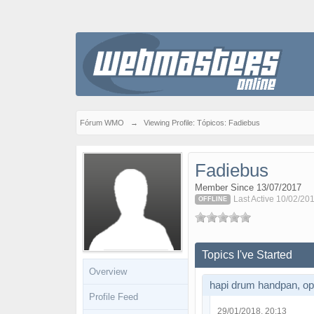
Fórum WMO
→
Viewing Profile: Tópicos: Fadiebus
Fadiebus
Member Since 13/07/2017
Last Active 10/02/20
OFFLINE
Topics I've Started
Overview
hapi drum handpan, о
Profile Feed
29/01/2018, 20:13