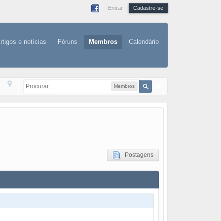
Entrar
Cadastre-se
rtigos e notícias
Fóruns
Membros
Calendário
Membros
Postagens