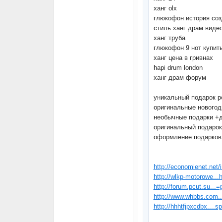
ханг olx
глюкофон история соз
стиль ханг драм виде
ханг труба
глюкофон 9 нот купит
ханг цена в гривнах
hapi drum london
ханг драм форум
уникальный подарок р
оригинальные новогод
необычные подарки +д
оригинальный подаро
оформление подарков 
http://economienet.ne
http://wlkp-motorowe..
http://forum.pcut.su...=
http://www.whbbs.com..
http://hhhtfjpxcdbx....