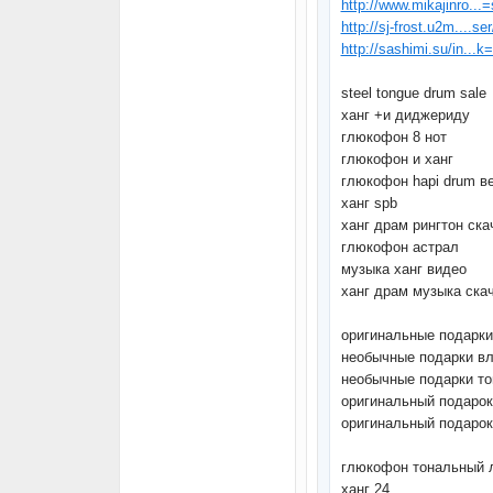
http://www.mikajinro..
http://sj-frost.u2m....se
http://sashimi.su/in...
steel tongue drum sale
ханг +и диджериду
глюкофон 8 нот
глюкофон и ханг
глюкофон hapi drum в
ханг spb
ханг драм рингтон ска
глюкофон астрал
музыка ханг видео
ханг драм музыка ска
оригинальные подарк
необычные подарки в
необычные подарки то
оригинальный подаро
оригинальный подаро
глюкофон тональный 
ханг 24