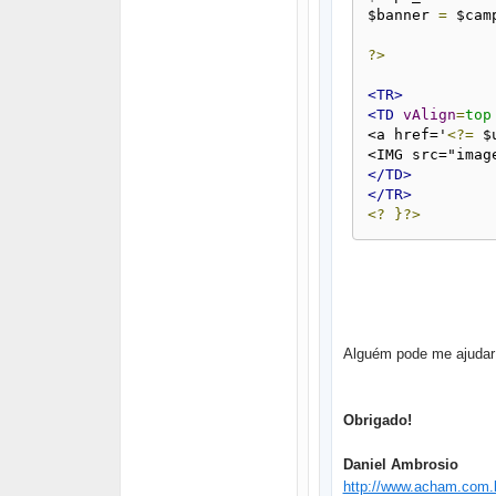
$banner 
=
 $cam
?>
<TR>
<TD
vAlign
=
top
<a href='
<?=
 $
<IMG src="imag
</TD>
</TR>
<?
}?>
Alguém pode me ajudar
Obrigado!
Daniel Ambrosio
http://www.acham.com.