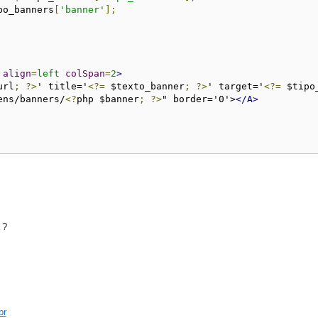
po_banners
[
'banner'
];
align
=
left
colSpan
=
2
>
url
;
?>
' title='
<?=
 $texto_banner
;
?>
' target='
<?=
 $tipo
ens/banners/
<?
php $banner
;
?>
" border='0'>
</A>
 ?
br