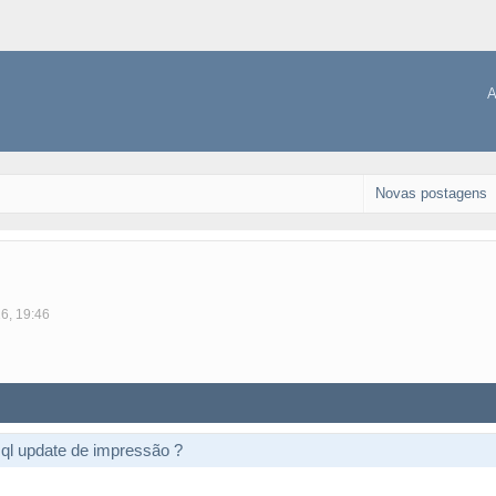
A
Novas postagens
16, 19:46
l update de impressão ?