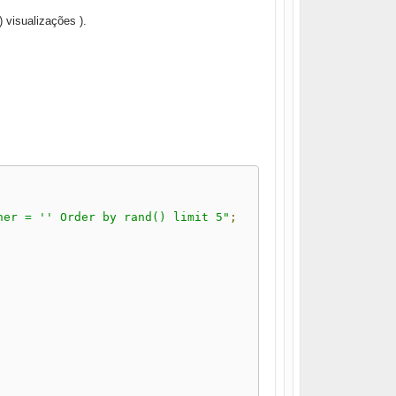
 visualizações ).
ner = '' Order by rand() limit 5"
;