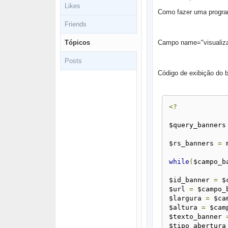
Likes
Como fazer uma progr
Friends
Tópicos
Campo
name="visualiz
Posts
Código de exibição do 
<?
$query_banners
$rs_banners 
=
 
while
(
$campo_b
$id_banner 
=
 $
$url 
=
 $campo_
$largura 
=
 $ca
$altura 
=
 $cam
$texto_banner 
$tipo_abertura