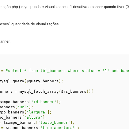
amação php (
mysql update visualizacoes -1 desativa o banner quando tiver (0)
acoes"
quantidade de
visualizações.
banner:
 
=
"select * from tbl_banners where status = '1' and ban
mysql_query
(
$query_banners
);
anners 
=
 mysql_fetch_array
(
$rs_banners
)){
campo_banners
[
'id_banner'
];
banners
[
'url'
];
mpo_banners
[
'largura'
];
po_banners
[
'altura'
];
=
 $campo_banners
[
'texto_banner'
];
 
=
 $campo_banners
[
'tipo_abertura'
];