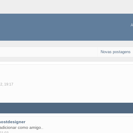
A
Novas postagens
12, 19:17
hostdesigner
adicionar como amigo..