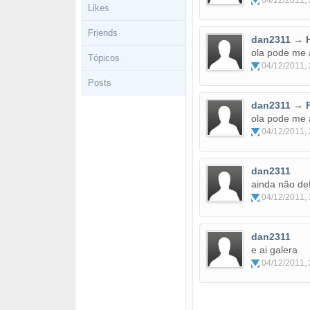
04/12/2011, 
Likes
Friends
dan2311
→
ola pode me 
Tópicos
04/12/2011, 
Posts
dan2311
→
ola pode me 
04/12/2011, 
dan2311
ainda não def
04/12/2011, 
dan2311
e ai galera
04/12/2011, 