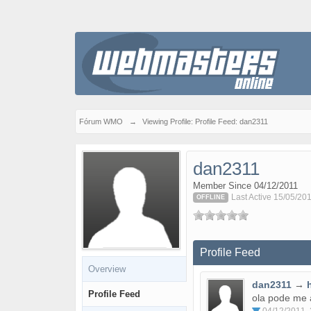
Fórum WMO
→
Viewing Profile: Profile Feed: dan2311
dan2311
Member Since 04/12/2011
Last Active 15/05/20
OFFLINE
Profile Feed
Overview
dan2311
→
Profile Feed
ola pode me 