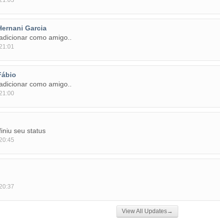
21:03
Hernani Garcia
adicionar como amigo..
21:01
Fábio
adicionar como amigo..
21:00
iniu seu status
20:45
20:37
View All Updates→