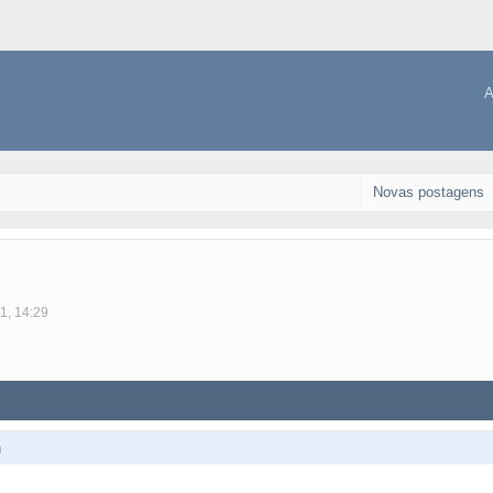
A
Novas postagens
1, 14:29
h