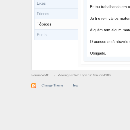
Likes
Estou trabalhando em u
Friends
Ja li e re-li vários mat
Tópicos
Alguém tem algum mater
Posts
O acesso será através d
Obrigado.
Fórum WMO
→
Viewing Profile: Tópicos: Glaucio1986
Change Theme
Help