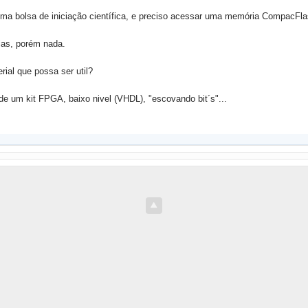
ma bolsa de iniciação científica, e preciso acessar uma memória CompacFl
erias, porém nada.
ial que possa ser util?
e um kit FPGA, baixo nivel (VHDL), "escovando bit´s"...