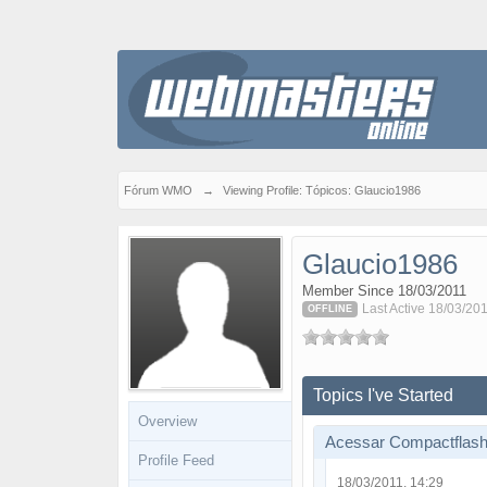
Fórum WMO
→
Viewing Profile: Tópicos: Glaucio1986
Glaucio1986
Member Since 18/03/2011
Last Active 18/03/201
OFFLINE
Topics I've Started
Overview
Acessar Compactflas
Profile Feed
18/03/2011, 14:29