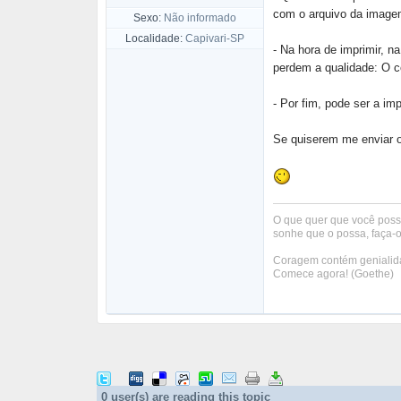
com o arquivo da image
Sexo:
Não informado
Localidade:
Capivari-SP
- Na hora de imprimir, 
perdem a qualidade: O c
- Por fim, pode ser a i
Se quiserem me enviar o
O que quer que você poss
sonhe que o possa, faça-o
Coragem contém genialida
Comece agora! (Goethe)
0 user(s) are reading this topic