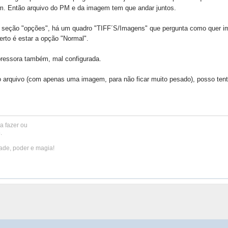
m. Então arquivo do PM e da imagem tem que andar juntos.
na seção "opções", há um quadro "TIFF´S/Imagens" que pergunta como quer im
erto é estar a opção "Normal".
mpressora também, mal configurada.
 arquivo (com apenas uma imagem, para não ficar muito pesado), posso tenta
a fazer ou
.
de, poder e magia!