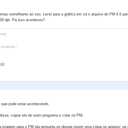
lemas semelhante ao seu. Levei para a gráfica em cd o arquivo do PM 6.5 par
 dpi. Pq isso aconteceu?
soas:
 acoteceu."
net
 do que pode estar acontecendo.
isse, copiar ela de outro programa e colar no PM;
 imagem para o PM ela pergunta se deseja inserir uma cópia no arquivo: se