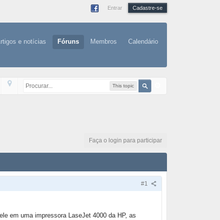
Entrar
Cadastre-se
rtigos e notícias
Fóruns
Membros
Calendário
This topic
Faça o login para participar
#1
r ele em uma impressora LaseJet 4000 da HP, as