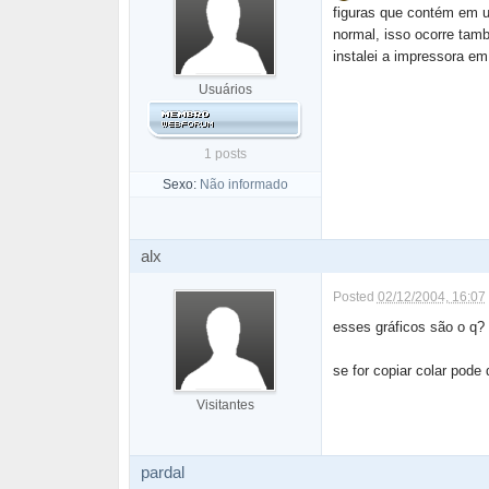
figuras que contém em u
normal, isso ocorre tam
instalei a impressora e
Usuários
1 posts
Sexo:
Não informado
alx
Posted
02/12/2004, 16:07
esses gráficos são o q?
se for copiar colar pode
Visitantes
pardal