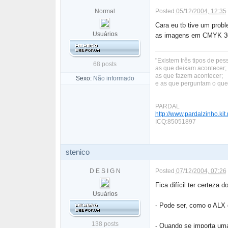
Normal
Posted
05/12/2004, 12:35
Cara eu tb tive um prob
Usuários
as imagens em CMYK 300
"Existem três tipos de pes
68 posts
as que deixam acontecer;
as que fazem acontecer;
Sexo:
Não informado
e as que perguntam o que
PARDAL
http://www.pardalzinho.kit.
ICQ:85051897
stenico
D E S I G N
Posted
07/12/2004, 07:26
Fica difícil ter certeza
Usuários
- Pode ser, como o ALX d
138 posts
- Quando se importa uma