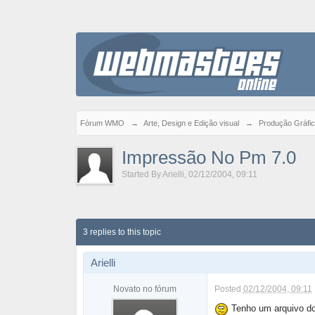
Fórum WMO
→
Arte, Design e Edição visual
→
Produção Gráfi
Impressão No Pm 7.0
Started By
Arielli
,
02/12/2004, 09:11
3 replies to this topic
Arielli
Novato no fórum
Posted
02/12/2004, 09:11
Tenho um arquivo do 