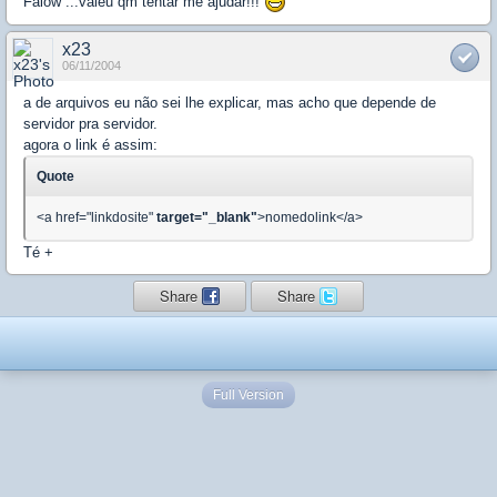
Falow ...valeu qm tentar me ajudar!!!
x23
06/11/2004
a de arquivos eu não sei lhe explicar, mas acho que depende de
servidor pra servidor.
agora o link é assim:
Quote
<a href="linkdosite"
target="_blank"
>nomedolink</a>
Té +
Share
Share
Full Version