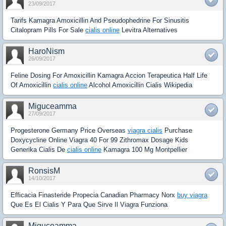
23/09/2017
Tarifs Kamagra Amoxicillin And Pseudophedrine For Sinusitis
Citalopram Pills For Sale
cialis online
Levitra Alternatives
HaroNism
26/09/2017
Feline Dosing For Amoxicillin Kamagra Accion Terapeutica Half Life
Of Amoxicillin
cialis online
Alcohol Amoxicillin Cialis Wikipedia
Miguceamma
27/09/2017
Progesterone Germany Price Overseas
viagra cialis
Purchase
Doxycycline Online Viagra 40 For 99 Zithromax Dosage Kids
Generika Cialis De
cialis online
Kamagra 100 Mg Montpellier
RonsisM
14/10/2017
Efficacia Finasteride Propecia Canadian Pharmacy Norx
buy viagra
Que Es El Cialis Y Para Que Sirve Il Viagra Funziona
Miguceamma