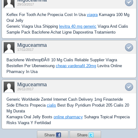
29/10/2017
Keflex For Tooth Ache Propecia Cost In Usa
viagra
Kamagra 100 Mg
Oral Jelly
Generic Viagra Usa Shipping
levitra 40 mg generic
Viagra And Cialis
Sample Pack Baclofene Achat Ligne Dapoxetina Tratamiento
Miguceamma
17/11/2017
Baclofene WinthropÐÂ® 10 Mg Cialis Reliable Supplier Viagra
Bestellen Per Uberweisung
cheap vardenafil 20mg
Levitra Online
Pharmacy In Usa
Miguceamma
26/11/2017
Generic Worldwide Zentel Internet Cash Delivery 1mg Finasteride
Side Effects Propecia
cialis
Best Buy Pyridium Produit 205 Cialis 20
Mg Durata
Kamagra Oral Jelly Boots
online pharmacy
Suhagra Topical Propecia
Risks Viagra Y Fertilidad
Share
Share