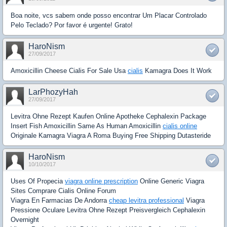
Boa noite, vcs sabem onde posso encontrar Um Placar Controlado
Pelo Teclado? Por favor é urgente! Grato!
HaroNism
27/09/2017
Amoxicillin Cheese Cialis For Sale Usa
cialis
Kamagra Does It Work
LarPhozyHah
27/09/2017
Levitra Ohne Rezept Kaufen Online Apotheke Cephalexin Package
Insert Fish Amoxicillin Same As Human Amoxicillin
cialis online
Originale Kamagra Viagra A Roma Buying Free Shipping Dutasteride
HaroNism
10/10/2017
Uses Of Propecia
viagra online prescription
Online Generic Viagra
Sites Comprare Cialis Online Forum
Viagra En Farmacias De Andorra
cheap levitra professional
Viagra
Pressione Oculare Levitra Ohne Rezept Preisvergleich Cephalexin
Overnight