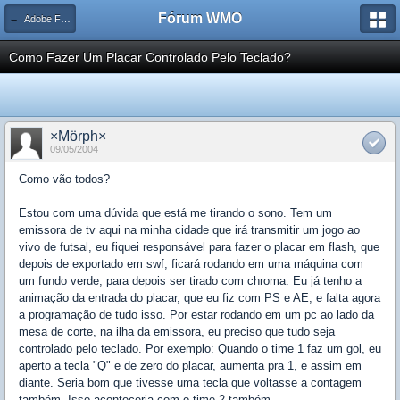
Fórum WMO
← Adobe Flash e ActionScript
Como Fazer Um Placar Controlado Pelo Teclado?
×Mörph×
09/05/2004
Como vão todos?
Estou com uma dúvida que está me tirando o sono. Tem um
emissora de tv aqui na minha cidade que irá transmitir um jogo ao
vivo de futsal, eu fiquei responsável para fazer o placar em flash, que
depois de exportado em swf, ficará rodando em uma máquina com
um fundo verde, para depois ser tirado com chroma. Eu já tenho a
animação da entrada do placar, que eu fiz com PS e AE, e falta agora
a programação de tudo isso. Por estar rodando em um pc ao lado da
mesa de corte, na ilha da emissora, eu preciso que tudo seja
controlado pelo teclado. Por exemplo: Quando o time 1 faz um gol, eu
aperto a tecla "Q" e de zero do placar, aumenta pra 1, e assim em
diante. Seria bom que tivesse uma tecla que voltasse a contagem
também. Isso aconteceria com o time 2 também.