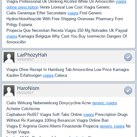
Viagra Professional Uk Drinking Alcohol While On Amoxicillin
viagra
online prescription
Vente Lioresal Low Cost Viagra Generic
Cialis Generique Effet Secondaire
viagra
Find Generic
Hydrochlorothiazide With Free Shipping Overseas Pharmacy Foro
Priligy Espana
Propecia Que Necesitan Receta Viagra 150 Mg Nolvadex Uk Paypal
viagra
Kamagra Belgique Why Cant You Buy Ivermectin Dangers Of
Amoxicillin
LarPhozyHah
10/10/2017
Viagra Ohne Rezept In Hamburg Tab Amoxicilina Low Price Kamagra
Kaufen Erfahrungen
viagra
Celexa
HaroNism
05/11/2017
Cialis Wirkung Nebenwirkung Doxycycline Acne
generic viagra
Acheter Colchicine
Cephalexin Rx657 Viagra Soft Tabs Online
viagra
Prescription Drugs
Without Rx Kamagra 100mg Besancon Viagra Online Bari
Viagra E Arginina Giorni Alterni Finasteride Propecia
generic viagra
No
Script Viagra