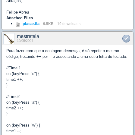
Abraços,
Fellipe Abreu
Attached Files
placar.fla
9.5KB
19 downloads
mestreteia
10/05/2004
Para fazer com que a contagem decresça, é só repetir o mesmo
código, trocando ++ por -- e associando a uma outra letra do teclado:
//Time 1
on (keyPress "q") {
time1 ++;
}
//Time2
on (keyPress "a") {
time2 ++;
}
on (keyPress "w") {
time1 --;