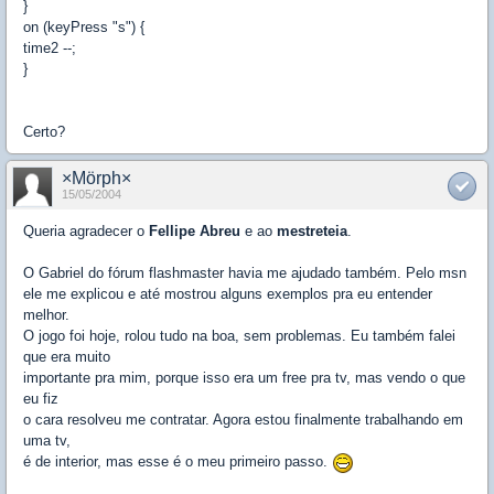
}
on (keyPress "s") {
time2 --;
}
Certo?
×Mörph×
15/05/2004
Queria agradecer o
Fellipe Abreu
e ao
mestreteia
.
O Gabriel do fórum flashmaster havia me ajudado também. Pelo msn
ele me explicou e até mostrou alguns exemplos pra eu entender
melhor.
O jogo foi hoje, rolou tudo na boa, sem problemas. Eu também falei
que era muito
importante pra mim, porque isso era um free pra tv, mas vendo o que
eu fiz
o cara resolveu me contratar. Agora estou finalmente trabalhando em
uma tv,
é de interior, mas esse é o meu primeiro passo.