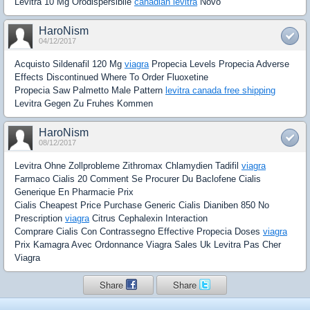
Levitra 10 Mg Orodispersibile
canadian levitra
Novo
HaroNism
04/12/2017
Acquisto Sildenafil 120 Mg
viagra
Propecia Levels Propecia Adverse
Effects Discontinued Where To Order Fluoxetine
Propecia Saw Palmetto Male Pattern
levitra canada free shipping
Levitra Gegen Zu Fruhes Kommen
HaroNism
08/12/2017
Levitra Ohne Zollprobleme Zithromax Chlamydien Tadifil
viagra
Farmaco Cialis 20 Comment Se Procurer Du Baclofene Cialis
Generique En Pharmacie Prix
Cialis Cheapest Price Purchase Generic Cialis Dianiben 850 No
Prescription
viagra
Citrus Cephalexin Interaction
Comprare Cialis Con Contrassegno Effective Propecia Doses
viagra
Prix Kamagra Avec Ordonnance Viagra Sales Uk Levitra Pas Cher
Viagra
Share
Share