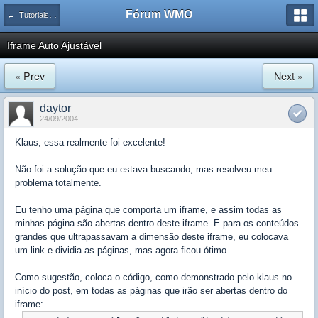
Fórum WMO
← Tutoriais e Artigos de Javascript, Ajax e Metodologias
Iframe Auto Ajustável
« Prev
Next »
daytor
24/09/2004
Klaus, essa realmente foi excelente!
Não foi a solução que eu estava buscando, mas resolveu meu
problema totalmente.
Eu tenho uma página que comporta um iframe, e assim todas as
minhas página são abertas dentro deste iframe. E para os conteúdos
grandes que ultrapassavam a dimensão deste iframe, eu colocava
um link e dividia as páginas, mas agora ficou ótimo.
Como sugestão, coloca o código, como demonstrado pelo klaus no
início do post, em todas as páginas que irão ser abertas dentro do
iframe: