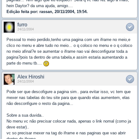
hein Daytor? da uma ajuda, amigo....
Edição feita por: rassan, 20/11/2004, 19:54.
furro
24/11/2004
Pessoal to meio perdido,tenho uma pagina com um iframe no meio,e
clico no menu e abre tudo no meio... o q coloco no menu e o q coloco
no meio afinal?e se aumentar o iframe nao vai desconfigurar toda a
pagina?pois ta dentro de uma tabela,e assim estaria aumentando a
parte do menu tb....
Alex Hiroshi
24/11/2004
Pode ser que descofigure a pagina sim.. para evitar isso, vc tem que
mexer nas tabelas do teu site para que quando elas aumentem, elas
não desconfigure o resto da pagina...
Sobre a sua duvida..
No menu vc não precisar colocar nada, apenas o link nomal (como ja
deve estar)..
vc so precisar mexer na tag do iframe e nas paginas que vao abrir
dentro do iframe ..