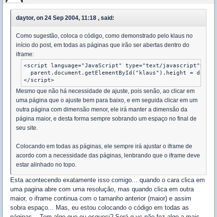
daytor, on 24 Sep 2004, 11:18 , said:
Como sugestão, coloca o código, como demonstrado pelo klaus no
início do post, em todas as páginas que irão ser abertas dentro do
iframe:
<script language="JavaScript" type="text/javascript">

  parent.document.getElementById("klaus").height = docume
Mesmo que não há necessidade de ajuste, pois senão, ao clicar em
uma página que o ajuste bem para baixo, e em seguida clicar em um
outra página com dimensão menor, ele irá manter a dimensão da
página maior, e desta forma sempre sobrando um espaço no final de
seu site.
Colocando em todas as páginas, ele sempre irá ajustar o iframe de
acordo com a necessidade das páginas, lenbrando que o iframe deve
estar alinhado no topo.
Esta acontecendo exatamente isso comigo... quando o cara clica em
uma pagina abre com uma resolução, mas quando clica em outra
maior, o iframe continua com o tamanho anterior (maior) e assim
sobra espaço... Mas, eu estou colocando o código em todas as
páginas... Tem algo que eu esqueci? Será q vc não fez algo a mais,