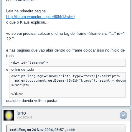
Leia na primeira pagina
http://forum.wmonlin...opic=60551&st=0
o que o Klaus explicou...
vc so vai precisar colocar o id na tag do iframe <iframe src="..."
id="
?? "
e nas paginas que vao abrir dentro do iframe colocar isso no inicio de
tudo
<div id="tamanho">
e no fim de tudo
<script language="JavaScript" type="text/javascript">

  parent.document.getElementById("klaus").height = document
</script>

</div>
qualquer duvida volte a postar!
furro
25/11/2004
xxALExx, on 24 Nov 2004, 05:57 , said: