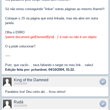
Só não estou conseguindo "linkar" outras páginas ao mesmo iframe!!!
Coloquei o JS na página que está linkada, mas ela abre em outra
janela.
Olha o ERRO
'parent.document.getElementById(...)' é nulo ou não é um objeto
O q pode solucionar?
-----
Putz, que vacilo.... tava faltando o target no meu link... valeu!
Edição feita por: pchardnet, 04/10/2004, 01:22.
King of the Damned
15/10/2004
Parabéns kra! Deu certo aki... ficou otimo!
Rudá
15/10/2004