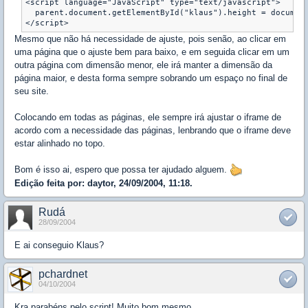
<script language="JavaScript" type="text/javascript">

  parent.document.getElementById("klaus").height = document
Mesmo que não há necessidade de ajuste, pois senão, ao clicar em
uma página que o ajuste bem para baixo, e em seguida clicar em um
outra página com dimensão menor, ele irá manter a dimensão da
página maior, e desta forma sempre sobrando um espaço no final de
seu site.
Colocando em todas as páginas, ele sempre irá ajustar o iframe de
acordo com a necessidade das páginas, lenbrando que o iframe deve
estar alinhado no topo.
Bom é isso ai, espero que possa ter ajudado alguem.
Edição feita por: daytor, 24/09/2004, 11:18.
Rudá
28/09/2004
E ai conseguio Klaus?
pchardnet
04/10/2004
Kra parabéns pelo script! Muito bom mesmo...