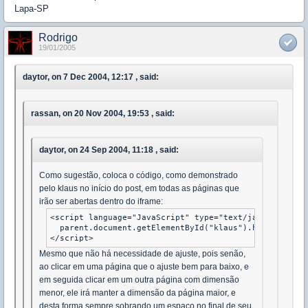
Lapa-SP
Rodrigo
19/01/2005
daytor, on 7 Dec 2004, 12:17 , said:
rassan, on 20 Nov 2004, 19:53 , said:
daytor, on 24 Sep 2004, 11:18 , said:
Como sugestão, coloca o código, como demonstrado
pelo klaus no início do post, em todas as páginas que
irão ser abertas dentro do iframe:
<script language="JavaScript" type="text/javascript">

  parent.document.getElementById("klaus").height = do
Mesmo que não há necessidade de ajuste, pois senão,
ao clicar em uma página que o ajuste bem para baixo, e
em seguida clicar em um outra página com dimensão
menor, ele irá manter a dimensão da página maior, e
desta forma sempre sobrando um espaço no final de seu