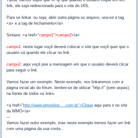
link, ele seja redirecionado para o site do UOL.
Para se linkar. ou seja, abrir outra página ou arquivo, usa-se a tag
<a> e a tag de fechamento</a>.
Sintaxe: <a href="
campo1
">
campo2
</a>
campo1
: neste lugar voçê deverá colocar o site que voçê quer que o
usuario vá quando ele clicar no link.
campo2
: aqui voçê poe a mensagem em que o usuário deverá clicar
para seguir o link.
Vamos fazer um exemplo. Neste exemplo, nos linkaremos com a
página incial aki do fórum. lembre-se de utilizar "http://" (sem aspas),
na frente de todos os links.
<a href="
http://www.wmonline.....com.br">Clique
aqui para ir no site
da WMO</a>
---
Vamos fazer outro exemplo, mas neste exemplo iremos fazer um link
com uma página da sua conta...