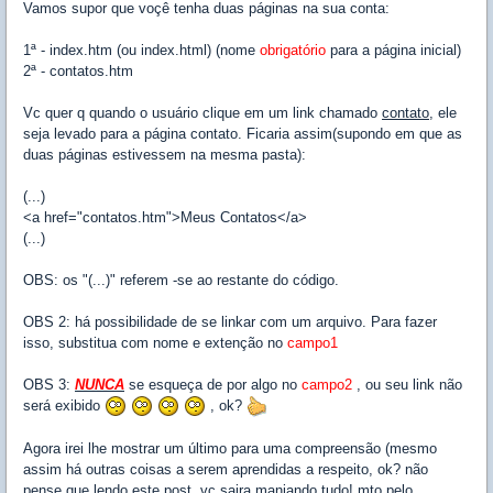
Vamos supor que voçê tenha duas páginas na sua conta:
1ª - index.htm (ou index.html) (nome
obrigatório
para a página inicial)
2ª - contatos.htm
Vc quer q quando o usuário clique em um link chamado
contato
, ele
seja levado para a página contato. Ficaria assim(supondo em que as
duas páginas estivessem na mesma pasta):
(...)
<a href="contatos.htm">Meus Contatos</a>
(...)
OBS: os "(...)" referem -se ao restante do código.
OBS 2: há possibilidade de se linkar com um arquivo. Para fazer
isso, substitua com nome e extenção no
campo1
OBS 3:
NUNCA
se esqueça de por algo no
campo2
, ou seu link não
será exibido
, ok?
Agora irei lhe mostrar um último para uma compreensão (mesmo
assim há outras coisas a serem aprendidas a respeito, ok? não
pense que lendo este post, vc saira manjando tudo! mto pelo