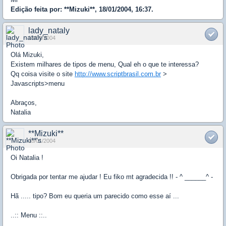
Edição feita por: **Mizuki**, 18/01/2004, 16:37.
lady_nataly
18/01/2004
Olá Mizuki,
Existem milhares de tipos de menu, Qual eh o que te interessa?
Qq coisa visite o site
http://www.scriptbrasil.com.br
>
Javascripts>menu
Abraços,
Natalia
**Mizuki**
18/01/2004
Oi Natalia !
Obrigada por tentar me ajudar ! Eu fiko mt agradecida !! - ^ ______^ -
Hã ..... tipo? Bom eu queria um parecido como esse aí ...
..:: Menu ::..