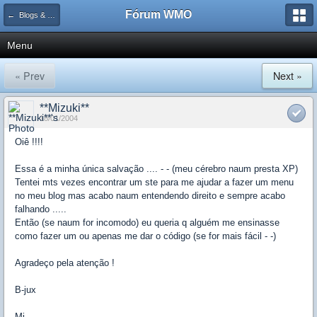
Fórum WMO
← Blogs & Flogs
Menu
« Prev
Next »
**Mizuki**
18/01/2004
Oiê !!!!
Essa é a minha única salvação .... - - (meu cérebro naum presta XP)
Tentei mts vezes encontrar um ste para me ajudar a fazer um menu
no meu blog mas acabo naum entendendo direito e sempre acabo
falhando .....
Então (se naum for incomodo) eu queria q alguém me ensinasse
como fazer um ou apenas me dar o código (se for mais fácil - -)
Agradeço pela atenção !
B-jux
Mi