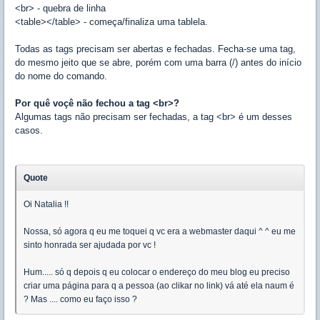
<br> - quebra de linha
<table></table> - começa/finaliza uma tablela.
Todas as tags precisam ser abertas e fechadas. Fecha-se uma tag,
do mesmo jeito que se abre, porém com uma barra (/) antes do início
do nome do comando.
Por quê voçê não fechou a tag <br>?
Algumas tags não precisam ser fechadas, a tag <br> é um desses
casos.
Quote
Oi Natalia !!
Nossa, só agora q eu me toquei q vc era a webmaster daqui ^ ^ eu me
sinto honrada ser ajudada por vc !
Hum..... só q depois q eu colocar o endereço do meu blog eu preciso
criar uma página para q a pessoa (ao clikar no link) vá até ela naum é
? Mas .... como eu faço isso ?