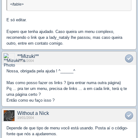
</table>
E só editar.
Espero que tenha ajudado. Caso queira um menu complexo,
recomendo o link que a lady_nataly lhe passou, mas caso queira
outro, entre em contato comigo.
**Mizuki**
19/01/2004
Nossa, obrigada pela ajuda ! ^______^
Mas como posso fazer os links ? (pra entrar numa outra página)
Pq ... pra ter um menu, precisa de links ... a em cada link, terá q te
uma página certo ?
Então como eu faço isso ?
Without a Nick
19/01/2004
Depende de que tipo de menu você está usando. Posta aí o código-
fonte que nós a ajudaremos.