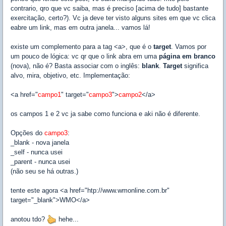
contrario, qro que vc saiba, mas é preciso [acima de tudo] bastante
exercitação, certo?). Vc ja deve ter visto alguns sites em que vc clica
eabre um link, mas em outra janela... vamos lá!
existe um complemento para a tag <a>, que é o
target
. Vamos por
um pouco de lógica: vc qr que o link abra em uma
página em branco
(nova), não é? Basta associar com o inglês:
blank
.
Target
significa
alvo, mira, objetivo, etc. Implementação:
<a href="
campo1
" target="
campo3
">
campo2
</a>
os campos 1 e 2 vc ja sabe como funciona e aki não é diferente.
Opções do
campo3
:
_blank - nova janela
_self - nunca usei
_parent - nunca usei
(não seu se há outras.)
tente este agora <a href="htp://www.wmonline.com.br"
target="_blank">WMO</a>
anotou tdo?
hehe...