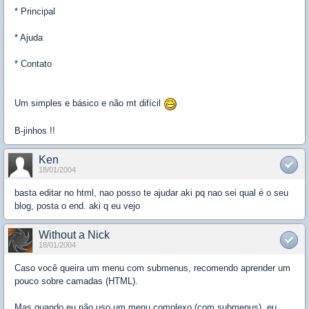
* Principal
* Ajuda
* Contato
Um simples e básico e não mt difícil
B-jinhos !!
Ken
18/01/2004
basta editar no html, nao posso te ajudar aki pq nao sei qual é o seu
blog, posta o end. aki q eu vejo
Without a Nick
18/01/2004
Caso você queira um menu com submenus, recomendo aprender um
pouco sobre camadas (HTML).
Mas quando eu não uso um menu complexo (com submenus), eu