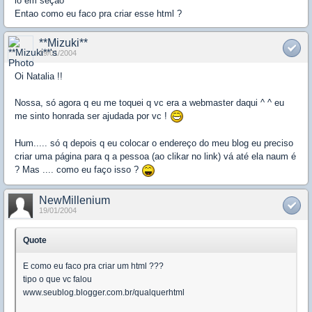
lo em seção
Entao como eu faco pra criar esse html ?
**Mizuki**
19/01/2004
Oi Natalia !!
Nossa, só agora q eu me toquei q vc era a webmaster daqui ^ ^ eu
me sinto honrada ser ajudada por vc !
Hum..... só q depois q eu colocar o endereço do meu blog eu preciso
criar uma página para q a pessoa (ao clikar no link) vá até ela naum é
? Mas .... como eu faço isso ?
NewMillenium
19/01/2004
Quote
E como eu faco pra criar um html ???
tipo o que vc falou
www.seublog.blogger.com.br/qualquerhtml