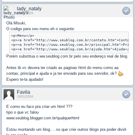
lady_nataly
19/01/2004
Olá Misuki,
O codigo para seu menu eh o seguinte:
<p>Menu</p>

<p><a href="http://www.seublog.com.br/contato.htm">Contato 
<p><a href="http://www.seublog.com.br/principal.htm">Princi
<p><a href="http://www.seublog.com.br/ajuda.htm">Ajuda</a>
Porém substitua o ww.seublog.com.br pelo seu endereço real de blog
Antes tb vc devera ter criado as paginas html do menu como aa
contao, principal e ajuda e ja ter enviado para seu servidor, ok?
Espero te-la ajudado!
Favila
19/01/2004
E como eu faco pra criar um html ???
tipo o que vc falou
www.seublog.blogger.com.br/qualquerhtml
Estou montando um blog.....so que criei outros blogs pra poder divid-