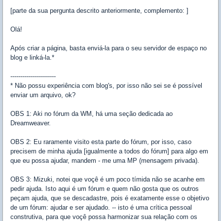
[parte da sua pergunta descrito anteriormente, complemento: ]
Olá!
Após criar a página, basta enviá-la para o seu servidor de espaço no
blog e linká-la.*
-----------------------
* Não possu experiência com blog's, por isso não sei se é possível
enviar um arquivo, ok?
OBS 1: Aki no fórum da WM, há uma seção dedicada ao
Dreamweaver.
OBS 2: Eu raramente visito esta parte do fórum, por isso, caso
precisem de minha ajuda [igualmente a todos do fórum] para algo em
que eu possa ajudar, mandem - me uma MP (mensagem privada).
OBS 3: Mizuki, notei que voçê é um poco tímida não se acanhe em
pedir ajuda. Isto aqui é um fórum e quem não gosta que os outros
peçam ajuda, que se descadastre, pois é exatamente esse o objetivo
de um fórum: ajudar e ser ajudado. -- isto é uma crítica pessoal
construtiva, para que voçê possa harmonizar sua relação com os