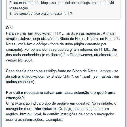
Estou montando um blog.....so que criei outros blogs pra poder divid-
lo em seção
Entao como eu faco pra criar esse html ?
Olá!
Para se criar um arquivo em HTML, há diversas maneiras. A mais
simples, talvez, seja através do Bloco de Notas. Porém, no Bloco de
Notas, voçê faz o código - fonte da unha (digita comando por
comando). Foi pensando nisso que surgiram editores de HTML. Um
dos mais conhecidos (e melhores) é o Dreamweaver, atualmente na
versão Mx 2004.
Caso deseje criar o seu código fonte no Bloco de Notas, lembre - se
de salvar o arquivo com extensão ".htm", ou ".html" (sem aspas, em
ambos os casos).
Por quê é necessário salvar com essa extenção e o que é uma
extenção?
Uma extenção indica o tipo de arquivo em questão. Na realidade, o
navegador é um
interpretador
. Ou seja, quando voçê abre um
arquivo .htm ou .html, lá contém instruções de como o navegador
exibirá as informações. Exemplos: