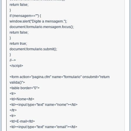
return false;
}
if (mensagem=="") {
window.alert("Digite a mensagem.");
document.formulario.mensagem.focus();
return false;
}
return true;
document.formulario.submit();
}
//-->
</script>
<form action="pagina.cfm" name="formulario" onsubmit="return
valida()">
<table border="0">
<tr>
<td>Nome</td>
<td><input type="text" name="nome"></td>
</tr>
<tr>
<td>E-mail</td>
<td><input type="text" name="email"></td>