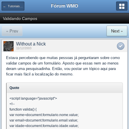
Fórum WMO
← Tutoriais e Artigos de Javascript, Ajax e Metodologias
Validando Campos
« Prev
Next »
Without a Nick
11/12/2003
Estava percebendo que muitas pessoas já perguntaram sobre como
validar campos de um formulário. Aposto que essas nem ao menos
deram uma pesquisadinha. Então, vou postar um tópico aqui para
ficar mais fácil a localização do mesmo.
Quote
<script language="javascript">
<!--
function valida() {
var nome=document.formulario.nome.value;
var email=document.formulario.email.value;
var idade=document.formulario.idade.value;