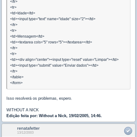
</tr>
<tr>
<td>Idade</td>
<td><input type="text" name="idade" size="2"></td>
</tr>
<tr>
<td>Mensagem</td>
<td><textarea cols="5" rows="5"></textarea></td>
</tr>
<tr>
<td><div align="center"><input type="reset" value="Limpar"></td>
<td><input type="submit" value="Enviar dados"></td>
</tr>
</table>
</form>
Isso resolverá os problemas, espero.
WITHOUT A NICK
Edição feita por: Without a Nick, 19/02/2005, 14:46.
renatafetter
13/12/2003