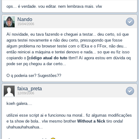
ops... é verdade. vou editar. nem lembrava mais. vlw
Nando
15/04/2006
Aí novidade, eu tava fazendo e cheguei a testar... deu certo, só que
agora testei novamente e não deu certo, pressupondo que fosse
algum problema no browser testei com o IEka e o FFox, não deu...
então reinicei a máquina e tentei denovo e nada... so que eu fiz isso
copiando o
[código atual do tuto
tbm!! Aí agora estou em dúvida oq
pode ser pq chegou a dar certo...
O q poderia ser? Sugestões??
faixa_preta
12/09/2006
koeh galera....
utilizei esse script ai e funcionou na moral.. fiz algumas modificações
e ta show de bola.. vlw mesmo brother
Without a Nick
tiro onda!
uhahuauhahuahua...