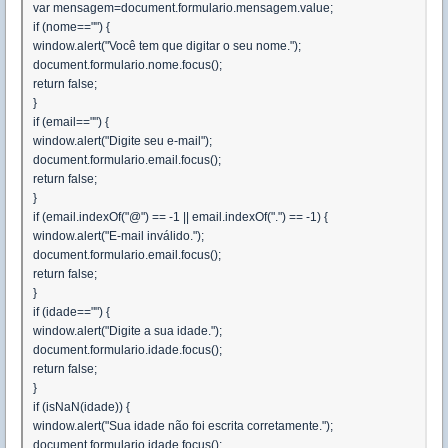
var mensagem=document.formulario.mensagem.value;
if (nome=="") {
window.alert("Você tem que digitar o seu nome.");
document.formulario.nome.focus();
return false;
}
if (email=="") {
window.alert("Digite seu e-mail");
document.formulario.email.focus();
return false;
}
if (email.indexOf("@") == -1 || email.indexOf(".") == -1) {
window.alert("E-mail inválido.");
document.formulario.email.focus();
return false;
}
if (idade=="") {
window.alert("Digite a sua idade.");
document.formulario.idade.focus();
return false;
}
if (isNaN(idade)) {
window.alert("Sua idade não foi escrita corretamente.");
document.formulario.idade.focus();