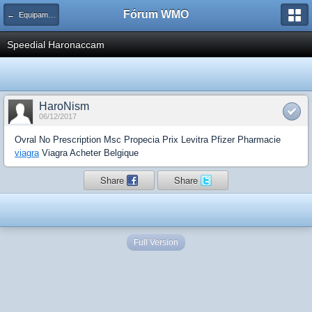
Fórum WMO
← Equipamentos, Dispositivos e Acessórios
Speedial Haronaccam
HaroNism
06/12/2017
Ovral No Prescription Msc Propecia Prix Levitra Pfizer Pharmacie
viagra
Viagra Acheter Belgique
Share
Share
Full Version