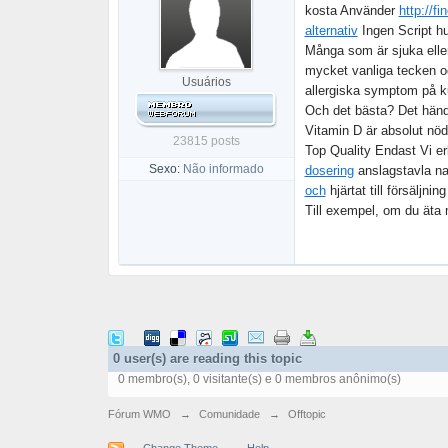
kosta Använder
http://fi
alternativ
Ingen Script hu
Många som är sjuka eller 
mycket vanliga tecken oc
Usuários
allergiska symptom på 
Och det bästa? Det händ
Vitamin D är absolut nöd
23815 posts
Top Quality Endast Vi er
Sexo:
Não informado
dosering
anslagstavla natu
och
hjärtat till försäljnin
Till exempel, om du äta 
0 user(s) are reading this topic
0 membro(s), 0 visitante(s) e 0 membros anônimo(s)
Fórum WMO
→
Comunidade
→
Offtopic