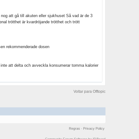
nog att gå till akuten eller sjukhuset Så vad är de 3
 trötthet är kvardröjande trötthet och trött
en rekommenderade dosen
u inte att delta och avveckla konsumerar tomma kalorier
Voltar para Offtopic
Regras
·
Privacy Policy
Community Forum Software by IP.Board