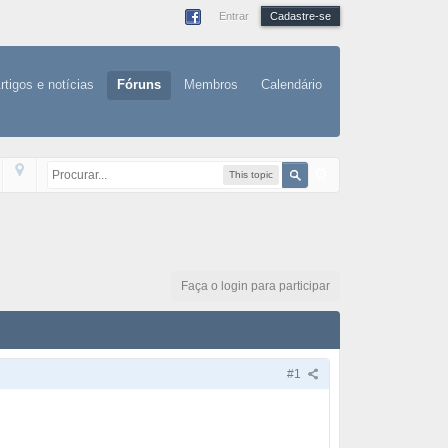
Entrar
Cadastre-se
rtigos e notícias
Fóruns
Membros
Calendário
This topic
Faça o login para participar
#1