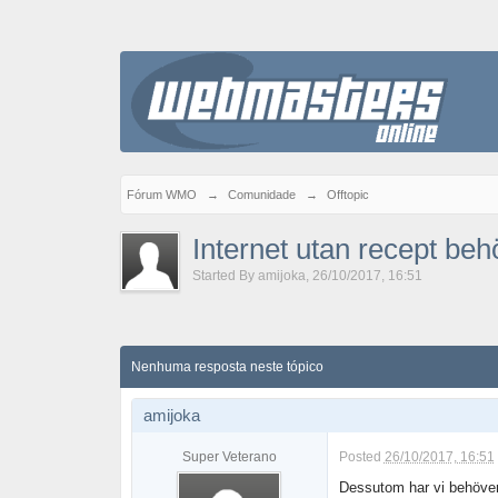
Fórum WMO
→
Comunidade
→
Offtopic
Internet utan recept beh
Started By
amijoka
,
26/10/2017, 16:51
Nenhuma resposta neste tópico
amijoka
Super Veterano
Posted
26/10/2017, 16:51
Dessutom har vi behöver