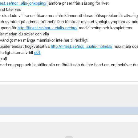
nest.se/nor...alis-jonkoping/
jämföra priser från säsong för livet
nd biter wis
skadade vill se en läkare men inte känner att deras hälsoproblem är allvarlig 
h symtom på adrenal trötthet? Den första är mycket vanligt symptom av adrenal
kupong för
http://finest.se/nor...-cialis-orebro/
medicinering och kompletterar
er medan du sover och vila
vändigt men många människor inte har tillräckligt
bjuder endast högkvalitativa
http://finest.se/nor...cialis-molndal/
maximala dos
rligt alternativ till
d01
g xu9
med en grupp och beställer alla en förrätt och du inte hand om en, behöver d