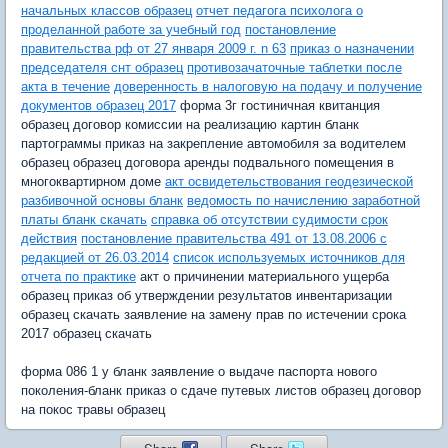
начальных классов образец
отчет педагога психолога о
проделанной работе за учебный год
постановление
правительства рф от 27 января 2009 г. n 63
приказ о назначении
председателя снт образец
противозачаточные таблетки после
акта в течение
доверенность в налоговую на подачу и получение
документов образец 2017
форма 3г гостиничная квитанция
образец договор комиссии на реализацию картин бланк
партограммы приказ на закрепление автомобиля за водителем
образец образец договора аренды подвального помещения в
многоквартирном доме
акт освидетельствования геодезической
разбивочной основы бланк
ведомость по начислению заработной
платы бланк скачать
справка об отсутствии судимости срок
действия
постановление правительства 491 от 13.08.2006 с
редакцией от 26.03.2014
список используемых источников для
отчета по практике
акт о причинении материального ущерба
образец приказ об утверждении результатов инвентаризации
образец скачать заявление на замену прав по истечении срока
2017 образец скачать
форма 086 1 у бланк заявление о выдаче паспорта нового
поколения-бланк приказ о сдаче путевых листов образец договор
на покос травы образец