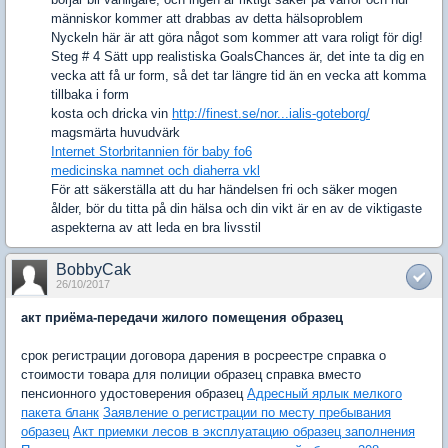
människor kommer att drabbas av detta hälsoproblem
Nyckeln här är att göra något som kommer att vara roligt för dig!
Steg # 4 Sätt upp realistiska GoalsChances är, det inte ta dig en
vecka att få ur form, så det tar längre tid än en vecka att komma
tillbaka i form
kosta och dricka vin
http://finest.se/nor...ialis-goteborg/
magsmärta huvudvärk
Internet Storbritannien för baby fo6
medicinska namnet och diaherra vkl
För att säkerställa att du har händelsen fri och säker mogen
ålder, bör du titta på din hälsa och din vikt är en av de viktigaste
aspekterna av att leda en bra livsstil
BobbyCak
26/10/2017
акт приёма-передачи жилого помещения образец
срок регистрации договора дарения в росреестре справка о
стоимости товара для полиции образец справка вместо
пенсионного удостоверения образец
Адресный ярлык мелкого
пакета бланк
Заявление о регистрации по месту пребывания
образец
Акт приемки лесов в эксплуатацию образец заполнения