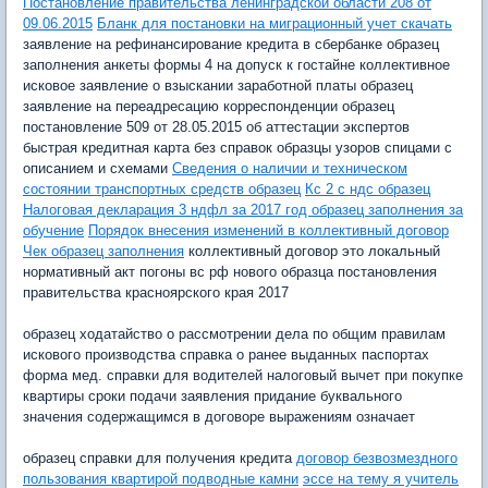
Постановление правительства ленинградской области 208 от
09.06.2015
Бланк для постановки на миграционный учет скачать
заявление на рефинансирование кредита в сбербанке образец
заполнения анкеты формы 4 на допуск к гостайне коллективное
исковое заявление о взыскании заработной платы образец
заявление на переадресацию корреспонденции образец
постановление 509 от 28.05.2015 об аттестации экспертов
быстрая кредитная карта без справок образцы узоров спицами с
описанием и схемами
Сведения о наличии и техническом
состоянии транспортных средств образец
Кс 2 с ндс образец
Налоговая декларация 3 ндфл за 2017 год образец заполнения за
обучение
Порядок внесения изменений в коллективный договор
Чек образец заполнения
коллективный договор это локальный
нормативный акт погоны вс рф нового образца постановления
правительства красноярского края 2017
образец ходатайство о рассмотрении дела по общим правилам
искового производства справка о ранее выданных паспортах
форма мед. справки для водителей налоговый вычет при покупке
квартиры сроки подачи заявления придание буквального
значения содержащимся в договоре выражениям означает
образец справки для получения кредита
договор безвозмездного
пользования квартирой подводные камни
эссе на тему я учитель