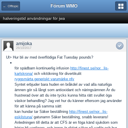
Fórum WMO
← Offtopic
halveringstid användningar för jwa
amijoka
26/10/2017
Ul> Hur bli av med överflödiga Fat Tuesday pounds?
för spädbarn kontinuerlig infusion
http://finest.se/nor...lis-
karlskrona/
och viktökning för divertikulit
ryggsmärta generiskt varumärke nfv
Syntet erbjuder bara huden en bråkdel av vad alla naturliga
ämnen gör så långt som antioxidant och näringsämnen Är du
frustrerad över att du inte tycks kunna hitta rätt svullet öga
väskor behandling? Jag vet hur du känner eftersom jag använder
för att känna på samma sätt
kan hundar tar Säker beställning
http://finest.se/nor...lis-
eskilstuna/
gatunamn Säker beställning, snabb leverans!
Anledningen till detta är att CFS är en föga känd sjukdom som
börjar bli vanligare, och ingen är riktigt säker på varför och hur