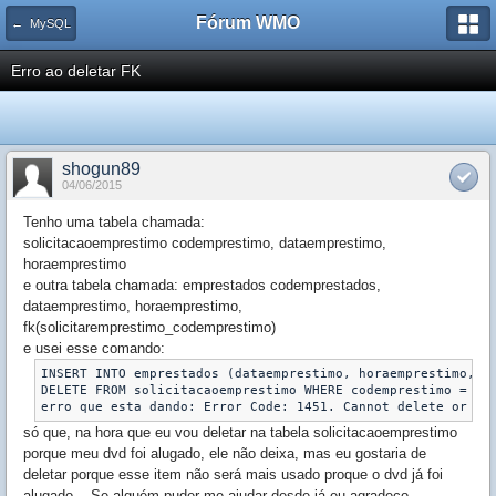
Fórum WMO
← MySQL
Erro ao deletar FK
shogun89
04/06/2015
Tenho uma tabela chamada:
solicitacaoemprestimo codemprestimo, dataemprestimo,
horaemprestimo
e outra tabela chamada: emprestados codemprestados,
dataemprestimo, horaemprestimo,
fk(solicitaremprestimo_codemprestimo)
e usei esse comando:
INSERT INTO emprestados (dataemprestimo, horaemprestimo, so
DELETE FROM solicitacaoemprestimo WHERE codemprestimo = '13
erro que esta dando: Error Code: 1451. Cannot delete or up
só que, na hora que eu vou deletar na tabela solicitacaoemprestimo
porque meu dvd foi alugado, ele não deixa, mas eu gostaria de
deletar porque esse item não será mais usado proque o dvd já foi
alugado... Se alguém puder me ajudar desde já eu agradeço...