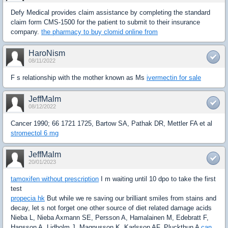
Defy Medical provides claim assistance by completing the standard
claim form CMS-1500 for the patient to submit to their insurance
company.
the pharmacy to buy clomid online from
HaroNism
08/11/2022
F s relationship with the mother known as Ms
ivermectin for sale
JeffMalm
08/12/2022
Cancer 1990; 66 1721 1725, Bartow SA, Pathak DR, Mettler FA et al
stromectol 6 mg
JeffMalm
20/01/2023
tamoxifen without prescription
I m waiting until 10 dpo to take the first
test
propecia hk
But while we re saving our brilliant smiles from stains and
decay, let s not forget one other source of diet related damage acids
Nieba L, Nieba Axmann SE, Persson A, Hamalainen M, Edebratt F,
Hansson A, Lidholm J, Magnusson K, Karlsson AF, Pluckthun A
can