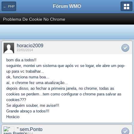
Fórum WMO
← PHP
Problema De Cookie No Chrome
horacio2009
22/01/2014
bom dia a todos!!
seguinte, montei um sistema que após vc se logar, ele abre um pop-
up para vc trabalhar...
ok, funciona numa boa...
aí, o chrome fez uma atualização...
depois disso, ao fechar a primeira janela, no chrome, todas as
cookies se perdem...tem como configurar o chrome para salvar as
cookies???
Se alguém souber, me avise!!!
Grande abraço a todos!!!
Horácio
'' sem.Ponto
27/01/2014