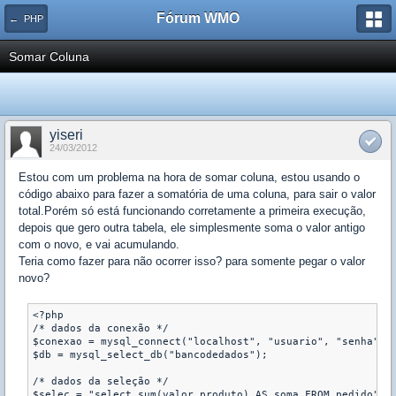
Fórum WMO
← PHP
Somar Coluna
yiseri
24/03/2012
Estou com um problema na hora de somar coluna, estou usando o
código abaixo para fazer a somatória de uma coluna, para sair o valor
total.Porém só está funcionando corretamente a primeira execução,
depois que gero outra tabela, ele simplesmente soma o valor antigo
com o novo, e vai acumulando.
Teria como fazer para não ocorrer isso? para somente pegar o valor
novo?
<?php

/* dados da conexão */

$conexao = mysql_connect("localhost", "usuario", "senha") o
$db = mysql_select_db("bancodedados");

/* dados da seleção */

$selec = "select sum(valor_produto) AS soma FROM pedido";
