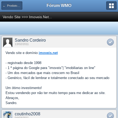
Fórum WMO
← Produtos, serviços, etc
Vendo Site >>> Imoveis.Net...
Sandro Cordeiro
13/02/2011
Vendo site e domínio
imoveis.net
- registrado desde 1998
- 1 ª página do Google para "imoveis"| "imobiliarias on line"
- Um dos mercados que mais crescem no Brasil
- Genérico, fácil de lembrar e totalmente conectado ao seu mercado
Um ótimo investimento!
Estou vendendo por não ter muito tempo para me dedicar ao site.
Abraços,
Sandro.
coutinho2008
04/03/2011