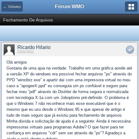
Fórum WMO
← Debates
Fechamento De Arquivos
Ricardo Hilario
22/01/2011
Olá amigos
Gostaria de uma ajua na verdade. Trabalho em uma gráfica aonde até
a versão XP do windows era possível fechar arquivos "ps" através do
PPD "winstbrz.exe" e apartir daí com uma impressora virtual no meu
caso a "apogeeX.ppd" eu conseguia um ps confiável e seguro para
fechar meu "pdf" através do Distiiler de forma segura e normatizada
com tecnologia X-1a com um Joboptions pré-definido. O problema é
que o Windows 7 não reconhece mais esse executável que é o
mesmo que eu uso desde o Windows 95 e que apesar de antigo é
tudo de mais seguro que já existiu para fechamento de arquivos.
Minha dúvida e solicitação de ajuda é a seguinte: Ainda é necessária
impressoras virtuais para programas Adobe? O que fazer para ter
confiança em arquivos "cdr" sem ser através de "ps"? Agradeço a
ajuda e está aberto o debate.