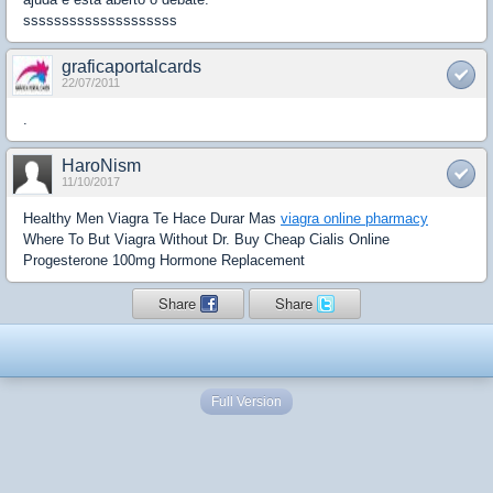
ssssssssssssssssssss
graficaportalcards
22/07/2011
.
HaroNism
11/10/2017
Healthy Men Viagra Te Hace Durar Mas
viagra online pharmacy
Where To But Viagra Without Dr. Buy Cheap Cialis Online
Progesterone 100mg Hormone Replacement
Share
Share
Full Version