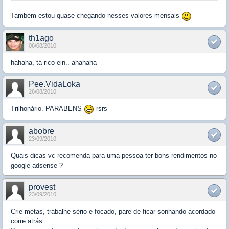
Também estou quase chegando nesses valores mensais
th1ago
06/08/2010
hahaha, tá rico ein.. ahahaha
Pee.VidaLoka
26/08/2010
Trilhonário. PARABENS
rsrs
abobre
23/09/2010
Quais dicas vc recomenda para uma pessoa ter bons rendimentos no
google adsense ?
provest
23/09/2010
Crie metas, trabalhe sério e focado, pare de ficar sonhando acordado
corre atrás.