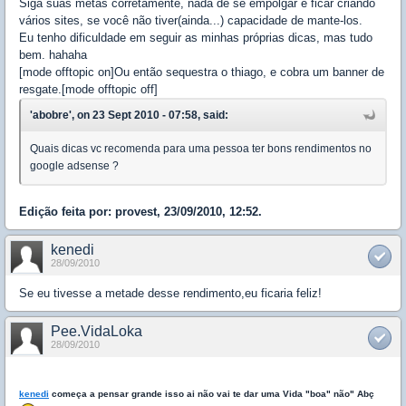
Siga suas metas corretamente, nada de se empolgar e ficar criando
vários sites, se você não tiver(ainda...) capacidade de mante-los.
Eu tenho dificuldade em seguir as minhas próprias dicas, mas tudo
bem. hahaha
[mode offtopic on]Ou então sequestra o thiago, e cobra um banner de
resgate.[mode offtopic off]
'abobre', on 23 Sept 2010 - 07:58, said:
Quais dicas vc recomenda para uma pessoa ter bons rendimentos no
google adsense ?
Edição feita por: provest, 23/09/2010, 12:52.
kenedi
28/09/2010
Se eu tivesse a metade desse rendimento,eu ficaria feliz!
Pee.VidaLoka
28/09/2010
kenedi
começa a pensar grande isso ai não vai te dar uma Vida "boa" não" Abç