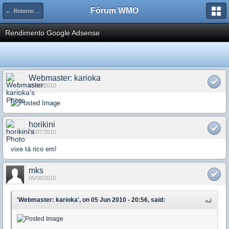
Fórum WMO
← Retorno Financeiro
Rendimento Google Adsense
Webmaster: karioka
05/06/2010
horikini
04/07/2010
vixe tá rico em!
mks
05/08/2010
'Webmaster: karioka', on 05 Jun 2010 - 20:56, said: