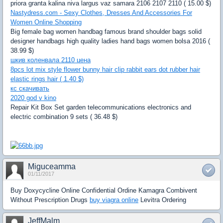
priora granta kalina niva largus vaz samara 2106 2107 2110 ( 15.00 $)
Nastydress.com - Sexy Clothes, Dresses And Accessories For
Women Online Shopping
Big female bag women handbag famous brand shoulder bags solid
designer handbags high quality ladies hand bags women bolsa 2016 (
38.99 $)
шкив коленвала 2110 цена
8pcs lot mix style flower bunny hair clip rabbit ears dot rubber hair
elastic rings hair ( 1.40 $)
кс скачивать
2020 god v kino
Repair Kit Box Set garden telecommunications electronics and
electric combination 9 sets ( 36.48 $)
Miguceamma
01/11/2017
Buy Doxycycline Online Confidential Ordine Kamagra Combivent
Without Prescription Drugs
buy viagra online
Levitra Ordering
JeffMalm