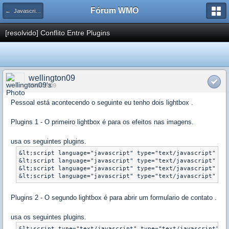
Fórum WMO
← Javascript / DOM / AJAX / ECMAScript
[resolvido] Conflito Entre Plugins
wellington09
05/08/2009
Pessoal está acontecendo o seguinte eu tenho dois lightbox .
Plugins 1 - O primeiro lightbox é para os efeitos nas imagens.
usa os seguintes plugins.
&lt;script language="javascript" type="text/javascript" src
&lt;script language="javascript" type="text/javascript" src
&lt;script language="javascript" type="text/javascript" src
&lt;script language="javascript" type="text/javascript" sr
Plugins 2 - O segundo lightbox é para abrir um formulario de contato .
usa os seguintes plugins.
&lt;script type="text/javascript" type="text/javascript" sr