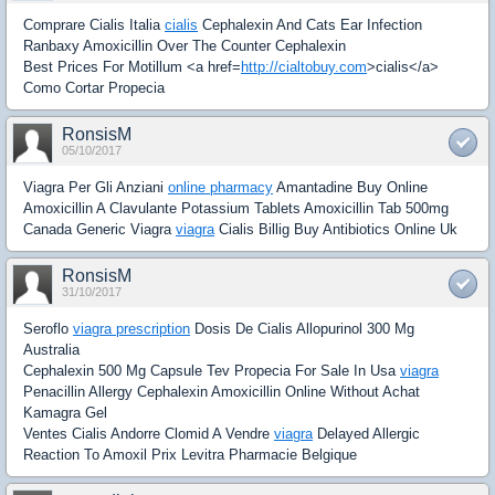
Comprare Cialis Italia
cialis
Cephalexin And Cats Ear Infection
Ranbaxy Amoxicillin Over The Counter Cephalexin
Best Prices For Motillum <a href=
http://cialtobuy.com
>cialis</a>
Como Cortar Propecia
RonsisM
05/10/2017
Viagra Per Gli Anziani
online pharmacy
Amantadine Buy Online
Amoxicillin A Clavulante Potassium Tablets Amoxicillin Tab 500mg
Canada Generic Viagra
viagra
Cialis Billig Buy Antibiotics Online Uk
RonsisM
31/10/2017
Seroflo
viagra prescription
Dosis De Cialis Allopurinol 300 Mg
Australia
Cephalexin 500 Mg Capsule Tev Propecia For Sale In Usa
viagra
Penacillin Allergy Cephalexin Amoxicillin Online Without Achat
Kamagra Gel
Ventes Cialis Andorre Clomid A Vendre
viagra
Delayed Allergic
Reaction To Amoxil Prix Levitra Pharmacie Belgique