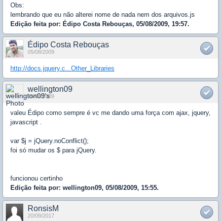
Obs:
lembrando que eu não alterei nome de nada nem dos arquivos.js
Edição feita por: Édipo Costa Rebouças, 05/08/2009, 19:57.
Édipo Costa Rebouças
05/08/2009
http://docs.jquery.c...Other_Libraries
wellington09
05/08/2009
valeu Édipo como sempre é vc me dando uma força com ajax, jquery,
javascript .
var $j = jQuery.noConflict();
foi só mudar os $ para jQuery.
funcionou certinho
Edição feita por: wellington09, 05/08/2009, 15:55.
RonsisM
20/09/2017