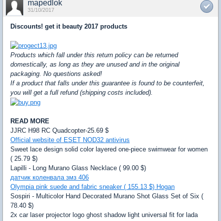
mapedlok
31/10/2017
Discounts! get it beauty 2017 products
Products which fall under this return policy can be returned
domestically, as long as they are unused and in the original
packaging. No questions asked!
If a product that falls under this guarantee is found to be counterfeit,
you will get a full refund (shipping costs included).
READ MORE
JJRC H98 RC Quadcopter-25.69 $
Official website of ESET NOD32 antivirus
Sweet lace design solid color layered one-piece swimwear for women
( 25.79 $)
Lapilli - Long Murano Glass Necklace ( 99.00 $)
датчик коленвала змз 406
Olympia pink suede and fabric sneaker ( 155.13 $) Hogan
Sospiri - Multicolor Hand Decorated Murano Shot Glass Set of Six (
78.40 $)
2x car laser projector logo ghost shadow light universal fit for lada