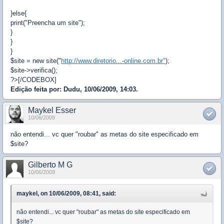
}else{
print("Preencha um site");
}
}
}
$site = new site("
http://www.diretorio...-online.com.br"
);
$site->verifica();
?>[/CODEBOX]
Edição feita por: Dudu, 10/06/2009, 14:03.
Maykel Esser
10/06/2009
não entendi... vc quer "roubar" as metas do site especificado em
$site?
Gilberto M G
10/06/2009
maykel, on 10/06/2009, 08:41, said:
não entendi... vc quer "roubar" as metas do site especificado em
$site?