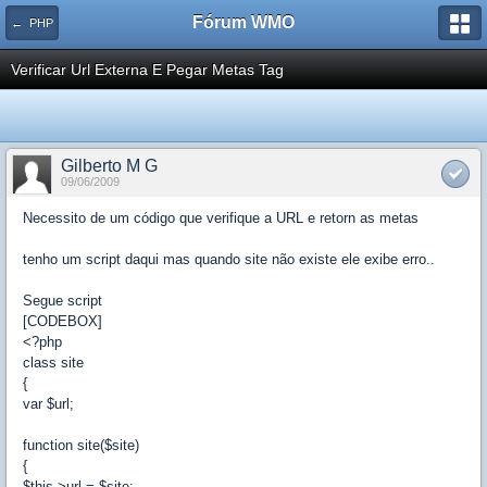
Fórum WMO
← PHP
Verificar Url Externa E Pegar Metas Tag
Gilberto M G
09/06/2009
Necessito de um código que verifique a URL e retorn as metas
tenho um script daqui mas quando site não existe ele exibe erro..
Segue script
[CODEBOX]
<?php
class site
{
var $url;
function site($site)
{
$this->url = $site;