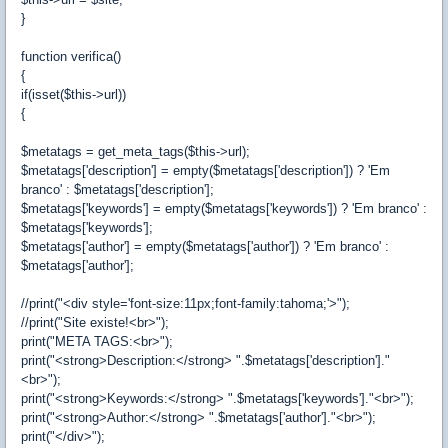
}
function verifica()
{
if(isset($this->url))
{
$metatags = get_meta_tags($this->url);
$metatags['description'] = empty($metatags['description']) ? 'Em
branco' : $metatags['description'];
$metatags['keywords'] = empty($metatags['keywords']) ? 'Em branco' :
$metatags['keywords'];
$metatags['author'] = empty($metatags['author']) ? 'Em branco' :
$metatags['author'];
//print("<div style='font-size:11px;font-family:tahoma;'>");
//print("Site existe!<br>");
print("META TAGS:<br>");
print("<strong>Description:</strong> ".$metatags['description']."
<br>");
print("<strong>Keywords:</strong> ".$metatags['keywords']."<br>");
print("<strong>Author:</strong> ".$metatags['author']."<br>");
print("</div>");