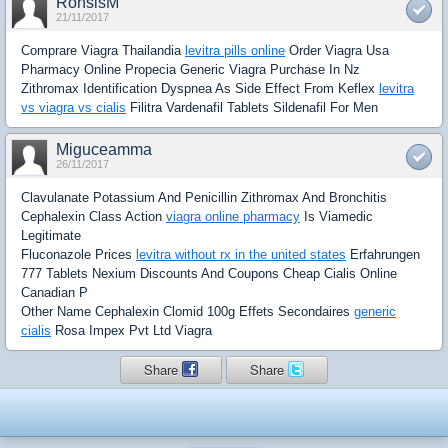
RonsisM
21/11/2017
Comprare Viagra Thailandia
levitra pills online
Order Viagra Usa
Pharmacy Online Propecia Generic Viagra Purchase In Nz
Zithromax Identification Dyspnea As Side Effect From Keflex
levitra
vs viagra vs cialis
Filitra Vardenafil Tablets Sildenafil For Men
Miguceamma
26/11/2017
Clavulanate Potassium And Penicillin Zithromax And Bronchitis
Cephalexin Class Action
viagra online pharmacy
Is Viamedic
Legitimate
Fluconazole Prices
levitra without rx in the united states
Erfahrungen
777 Tablets Nexium Discounts And Coupons Cheap Cialis Online
Canadian P
Other Name Cephalexin Clomid 100g Effets Secondaires
generic
cialis
Rosa Impex Pvt Ltd Viagra
Share
Share