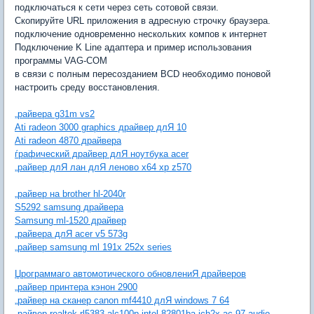
подключаться к сети через сеть сотовой связи.
Скопируйте URL приложения в адресную строчку браузера.
подключение одновременно нескольких компов к интернет
Подключение K Line адаптера и пример использования
программы VAG-COM
в связи с полным пересозданием BCD необходимо поновой
настроить среду восстановления.
„райвера g31m vs2
Ati radeon 3000 graphics драйвер длЯ 10
Ati radeon 4870 драйвера
ѓрафический драйвер длЯ ноутбука acer
„райвер длЯ лан длЯ леново х64 хр z570
„райвер на brother hl-2040r
S5292 samsung драйвера
Samsung ml-1520 драйвер
„райвера длЯ acer v5 573g
„райвер samsung ml 191x 252x series
Џрограммаго автомотического обновлениЯ драйверов
„райвер принтера кэнон 2900
„райвер на сканер canon mf4410 длЯ windows 7 64
„райвер realtek rl5383 alc100p intel 82801ba ich2x ac 97 audio