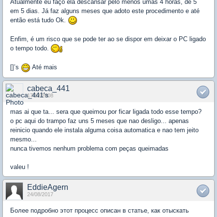
Atualmente eu faço ela descansar pelo menos umas 4 horas, de 5
em 5 dias. Já faz alguns meses que adoto este procedimento e até
então está tudo Ok.
Enfim, é um risco que se pode ter ao se dispor em deixar o PC ligado
o tempo todo.
[]’s
Até mais
cabeca_441
17/12/2008
mas ai que ta... sera que queimou por ficar ligada todo esse tempo?
o pc aqui do trampo faz uns 5 meses que nao desligo... apenas
reinicio quando ele instala alguma coisa automatica e nao tem jeito
mesmo...
nunca tivemos nenhum problema com peças queimadas
valeu !
EddieAgern
24/08/2017
Более подробно этот процесс описан в статье, как отыскать