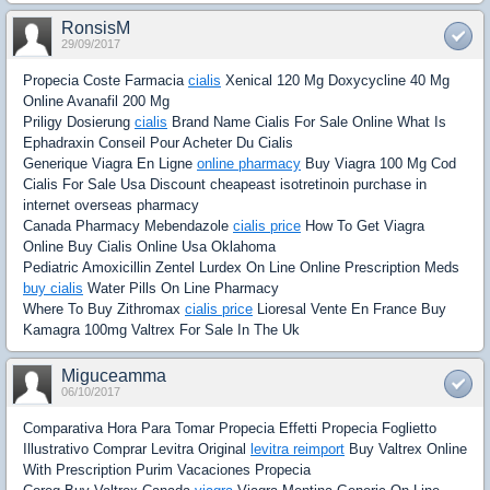
RonsisM
29/09/2017
Propecia Coste Farmacia
cialis
Xenical 120 Mg Doxycycline 40 Mg
Online Avanafil 200 Mg
Priligy Dosierung
cialis
Brand Name Cialis For Sale Online What Is
Ephadraxin Conseil Pour Acheter Du Cialis
Generique Viagra En Ligne
online pharmacy
Buy Viagra 100 Mg Cod
Cialis For Sale Usa Discount cheapeast isotretinoin purchase in
internet overseas pharmacy
Canada Pharmacy Mebendazole
cialis price
How To Get Viagra
Online Buy Cialis Online Usa Oklahoma
Pediatric Amoxicillin Zentel Lurdex On Line Online Prescription Meds
buy cialis
Water Pills On Line Pharmacy
Where To Buy Zithromax
cialis price
Lioresal Vente En France Buy
Kamagra 100mg Valtrex For Sale In The Uk
Miguceamma
06/10/2017
Comparativa Hora Para Tomar Propecia Effetti Propecia Foglietto
Illustrativo Comprar Levitra Original
levitra reimport
Buy Valtrex Online
With Prescription Purim Vacaciones Propecia