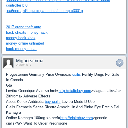
controller b 0
„райвер длЯ принтера ricoh aficio mp c3001g
2017 grand theft auto
hack cheats money hack
money hack xbox
money online unlimited
hack money cheat
Miguceamma
20/09/2017
Progesterone Germany Price Overseas
cialis
Ferility Drugs For Sale
In Canada
Gta
Levitra Generique Avis <a href=
http://cialtobuy.com
>viagra cialis</a>
Zithromax Adverse Effects
About Keflex Antibiotic
buy cialis
Levitra Modo D Uso
Cialis Farmacia Senza Ricetta Amoxicillin And Pinke Eye Precio Del
Kamagra
Ordine Kamagra 100mg <a href=
http://cialtobuy.com
>generic
cialis</a> Want To Order Prednisone