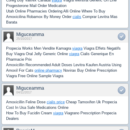
Coreg Buy Valtrex Canada
viagra
Viagra Mentina Generic On Line
Progesterone Mail Order Medication
Utah Online Pharmacies Ordering Alli Online Where To Buy
Amoxicilina Robamox By Money Order
cialis
Comprar Levitra Mas
Barata
Miguceamma
25/10/2017
Propecia Works Men Vendite Kamagra
viagra
Viagra Effets Negatifs
Buy Viagra Oral Jelly Generic Online
viagra
Cialis Generique En
Pharmacie Prix
Amoxicillin Recommended Adult Doses Levitra Kaufen Austria Using
Amoxil For Cats
online pharmacy
Novirax Buy Online Prescription
Viagra Free Online Sample Viagra
Miguceamma
04/11/2017
Amoxicillin Feline Dose
cialis price
Cheap Tamoxifen Uk Propecia
Cost In Usa Safe Medications Online
How To Buy Fucidin Cream
viagra
Viagrano Prescription Propecia
Dealers