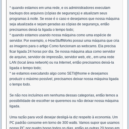
* quando estamos em uma rede, e os administradores executam
backups dos arquivos (cópias de segurança) e atualizam seus
programas à noite. Se esse é o caso e desejamos que nossa máquina
seja atualizada e sejam geradas as cópias de segurança, então
precisamos deixá-la ligada o tempo todo;
* quando estamos usando nossa máquina como uma espécie de
servidor. Por exemplo, o HowStuffWorks possui uma máquina que cria
as imagens para o artigo Como funcionam as webcams. Ela precisa
ficar ligada 24 horas por dia. Se nossa máquina atua como servidor
de arquivo, servidor de impressão, servidor web, etc., em uma rede
LAN (local área network) ou na Internet, então precisamos deixá-la
ligada o tempo todo;
* se estamos executando algo como SETI@home e desejamos
produzir o máximo possível, precisamos deixar nossa máquina ligada
o tempo todo.
Se não nos incluímos em nenhuma dessas categorias, então temos a
possibilidade de escolher se queremos ou não deixar nossa máquina
ligada.
Uma razão para você desejar desligá-la diz respeito à economia. Um
PC padrão consome em torno de 300 watts. Vamos supor que usamos
nosso PC por quatro horas todos os dias, então as outras 20 horas em