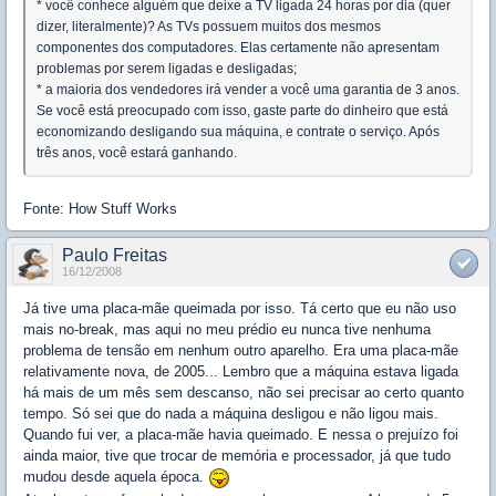
* você conhece alguém que deixe a TV ligada 24 horas por dia (quer
dizer, literalmente)? As TVs possuem muitos dos mesmos
componentes dos computadores. Elas certamente não apresentam
problemas por serem ligadas e desligadas;
* a maioria dos vendedores irá vender a você uma garantia de 3 anos.
Se você está preocupado com isso, gaste parte do dinheiro que está
economizando desligando sua máquina, e contrate o serviço. Após
três anos, você estará ganhando.
Fonte: How Stuff Works
Paulo Freitas
16/12/2008
Já tive uma placa-mãe queimada por isso. Tá certo que eu não uso
mais no-break, mas aqui no meu prédio eu nunca tive nenhuma
problema de tensão em nenhum outro aparelho. Era uma placa-mãe
relativamente nova, de 2005... Lembro que a máquina estava ligada
há mais de um mês sem descanso, não sei precisar ao certo quanto
tempo. Só sei que do nada a máquina desligou e não ligou mais.
Quando fui ver, a placa-mãe havia queimado. E nessa o prejuízo foi
ainda maior, tive que trocar de memória e processador, já que tudo
mudou desde aquela época.