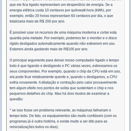
que ele fica ligado representam um desperdício de energia. Se a
energia elétrica custa 10 centavos por quilowatt-hora (kWh), por
exemplo, então 20 horas representam 60 centavos por dia, o que
totalizaria mais de R$ 200 por ano.
É possível usar os recursos de uma máquina moderna e cortar esta
quantia pela metade. Por exemplo, podemos ter o monitor e o disco
rígido desligados automaticamente quando não estiverem em uso.
Estamos ainda gastando mais de R$100 por ano.
O principal argumento para deixar nosso computador ligado o tempo
todo é que ligando e desligando o PC várias vezes, estressamos os
seus componentes. Por exemplo, quando o chip da CPU está em uso,
ela pode ficar relativamente quente e, quando o desligamos, a CPU
esfria novamente. A dilatação e contração pelo calor provavelmente
tem algum efeito nos pontos de solda que sustentam o chip e nos
pequenos detalhes do chip. Mas há dois modos de examinar a
questão:
* se isso fosse um problema relevante, as máquinas falhariam o
tempo todo. De fato, os equipamentos são muito confiáveis (com os
programas já é outra história, e existe muito a ser dito para as
reinicializações todos os dias);