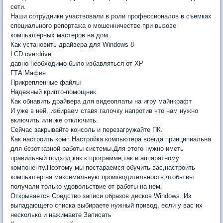
сети.
Наши сотрудники участвовали в роли профессионалов в съемках
специального репортажа о мошенничестве при вызове
компьютерных мастеров на дом.
Как установить драйвера для Windows 8
LCD overdrive .
давно необходимо было избавляться от ХР
ГТА Мафия
Прикрепленные файлы
Надежный крипто-помощник
Как обнавить драйвера для видеоплаты на игру майнкрафт
И уже в ней, избираем ставя галочку напротив что нам нужно
включить или же отключить.
Сейчас закрывайте консоль и перезагружайте ПК.
Как настроить комп.Настройка компьютера всегда принципиальна
для безотказной работы системы.Для этого нужно иметь
правильный подход как к программе,так и аппаратному
компоненту.Поэтому мы постараемся обучить вас,настроить
компьютер на максимальную производительность,чтобы вы
получали только удовольствие от работы на нем.
Открывается Средство записи образов дисков Windows. Из
выпадающего списка выбираете нужный привод, если у вас их
несколько и нажимаете Записать