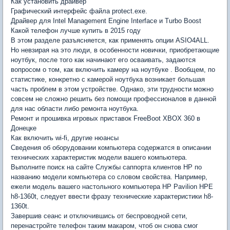
Как установить драйвер
Графический интерфейс файла protect.exe.
Драйвер для Intel Management Engine Interface и Turbo Boost
Какой телефон лучше купить в 2015 году
В этом разделе разъясняется, как применять опции ASIO4ALL.
Но невзирая на это люди, в особенности новички, приобретающие
ноутбук, после того как начинают его осваивать, задаются
вопросом о том, как включить камеру на ноутбуке . Вообщем, по
статистике, конкретно с камерой ноутбука возникает большая
часть проблем в этом устройстве. Однако, эти трудности можно
совсем не сложно решить без помощи профессионалов в данной
для нас области либо ремонта ноутбука.
Ремонт и прошивка игровых приставок FreeBoot XBOX 360 в
Донецке
Как включить wi-fi, другие нюансы
Сведения об оборудовании компьютера содержатся в описании
технических характеристик модели вашего компьютера.
Выполните поиск на сайте Службы саппорта клиентов HP по
названию модели компьютера со словом свойства. Например,
ежели модель вашего настольного компьютера HP Pavilion HPE
h8-1360t, следует ввести фразу технические характеристики h8-
1360t.
Завершив сеанс и отключившись от беспроводной сети,
перенастройте телефон таким макаром, чтоб он снова смог