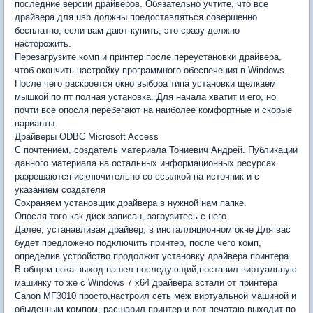
последние версии драйверов. Обязательно учтите, что все
драйвера для usb должны предоставляться совершенно
бесплатно, если вам дают купить, это сразу должно
насторожить.
Перезагрузите комп и принтер после переустановки драйвера,
чтоб окончить настройку программного обеспечения в Windows.
После чего раскроется окно выбора типа установки щелкаем
мышкой по пт полная установка. Для начала хватит и его, но
почти все опосля перебегают на наиболее комфортные и скорые
варианты.
Драйверы ODBC Microsoft Access
С почтением, создатель материала Тониевич Андрей. Публикации
данного материала на остальных информационных ресурсах
разрешаются исключительно со ссылкой на источник и с
указанием создателя
Сохраняем установщик драйвера в нужной нам папке.
Опосля того как диск записан, загрузитесь с него.
Далее, устанавливая драйвер, в инсталляционном окне Для вас
будет предложено подключить принтер, после чего комп,
определив устройство продолжит установку драйвера принтера.
В общем пока выход нашел последующий,поставил виртуальную
машинку то же с Windows 7 x64 драйвера встали от принтера
Canon MF3010 просто,настроил сеть меж виртуальной машиной и
обыденным компом, расшарил принтер и вот печатаю выходит по