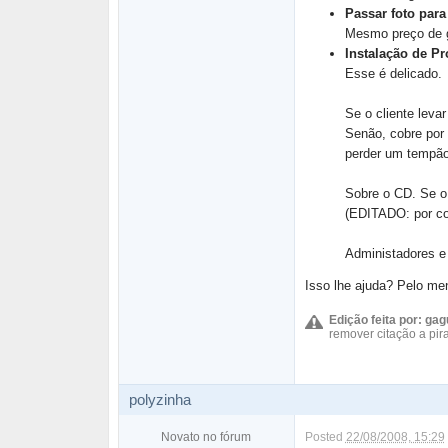
Passar foto par
Mesmo preço de g
Instalação de P
Esse é delicado.
Se o cliente lev
Senão, cobre por 
perder um tempão
Sobre o CD. Se o 
(EDITADO: por con
Administadores 
Isso lhe ajuda? Pelo me
Edição feita por: gag
remover citação a pira
polyzinha
Novato no fórum
Posted
22/08/2008, 15:29