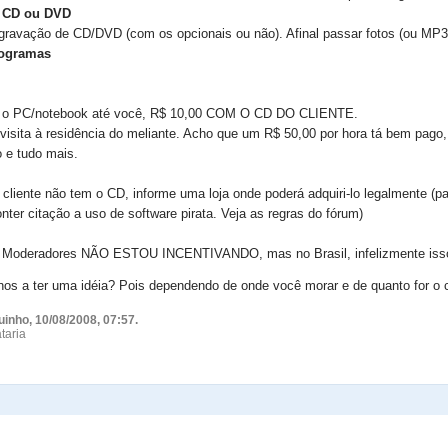
a CD ou DVD
ravação de CD/DVD (com os opcionais ou não). Afinal passar fotos (ou MP3
rogramas
ar o PC/notebook até você, R$ 10,00 COM O CD DO CLIENTE.
visita à residência do meliante. Acho que um R$ 50,00 por hora tá bem pago, 
 e tudo mais.
cliente não tem o CD, informe uma loja onde poderá adquiri-lo legalmente (pa
ter citação a uso de software pirata. Veja as regras do fórum)
e Moderadores NÃO ESTOU INCENTIVANDO, mas no Brasil, infelizmente is
nos a ter uma idéia? Pois dependendo de onde você morar e de quanto for o 
uinho, 10/08/2008, 07:57.
taria