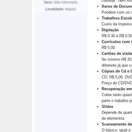
colorida...nem im
Sexo:
Não informado
Xerox de Docum
Localidade:
Itajubá
Pondere com os 
Trabalhos Escol
Custo da Impress
Digitação
R$ 0,30 à R$ 0,50
Currículos com 
R$ 5,00
Cartões de visita
No mínimo R$ 20,0
diferente já que 
Cópias de Cd e
CD: R$ 5,00. DVD
Preço do CD/DVD 
Recuperação em
Cobre tanto quant
parte o trabalho p
Slides
Depende da quanti
de elementos
Scaneamento de
O básico, igual 