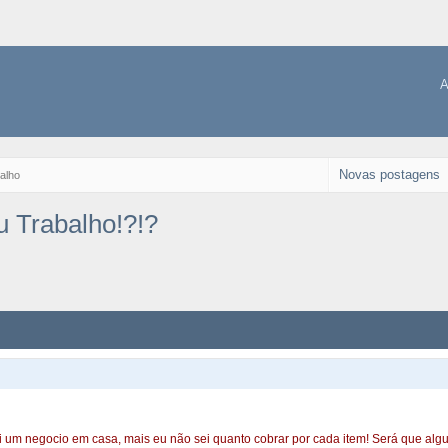
A
Novas postagens
alho
 Trabalho!?!?
i um negocio em casa, mais eu não sei quanto cobrar por cada item! Será que al