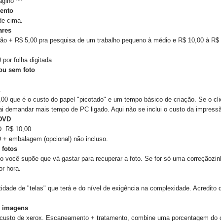
agino ^^
ento
de cima.
ares
ão + R$ 5,00 pra pesquisa de um trabalho pequeno à médio e R$ 10,00 à R$ 1
 por folha digitada
ou sem foto
0 que é o custo do papel "picotado" e um tempo básico de criação. Se o cli
vai demandar mais tempo de PC ligado. Aqui não se inclui o custo da impress
 DVD
: R$ 10,00
+ embalagem (opcional) não incluso.
 fotos
o você supõe que vá gastar para recuperar a foto. Se for só uma correçãozin
or hora.
dade de "telas" que terá e do nível de exigência na complexidade. Acredito
 imagens
o custo de xerox. Escaneamento + tratamento, combine uma porcentagem do