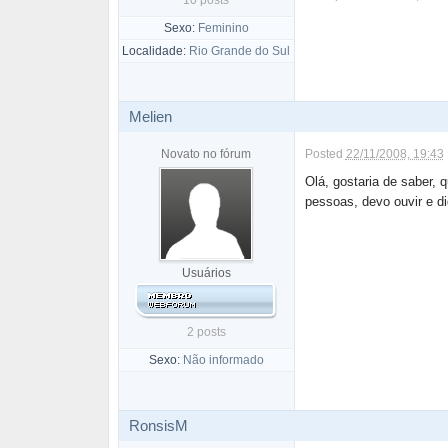
10 posts
Sexo:
Feminino
Localidade:
Rio Grande do Sul
Melien
Novato no fórum
Posted
22/11/2008, 19:43
Olá, gostaria de saber,
pessoas, devo ouvir e di
Usuários
2 posts
Sexo:
Não informado
RonsisM