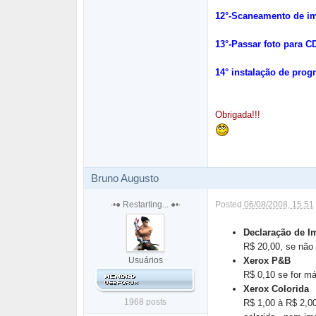
12°-Scaneamento de i
13°-Passar foto para 
14° instalação de prog
Obrigada!!!
Bruno Augusto
∙•● Restarting... ●•∙
Posted
06/08/2008, 15:51
Declaração de I
R$ 20,00, se não
Usuários
Xerox P&B
R$ 0,10 se for má
Xerox Colorida
1968 posts
R$ 1,00 à R$ 2,00