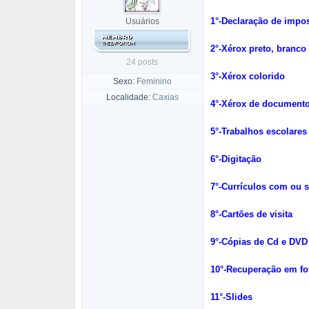
1°-Declaração de impo
Usuários
2°-Xérox preto, branco
24 posts
3°-Xérox colorido
Sexo:
Feminino
Localidade:
Caxias
4°-Xérox de document
5°-Trabalhos escolares
6°-Digitação
7°-Currículos com ou 
8°-Cartões de visita
9°-Cópias de Cd e DVD
10°-Recuperação em fo
11°-Slides