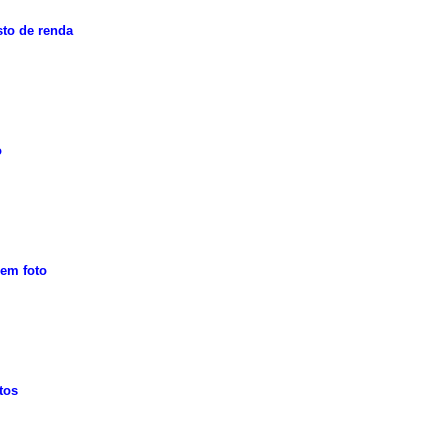
sto de renda
o
sem foto
tos