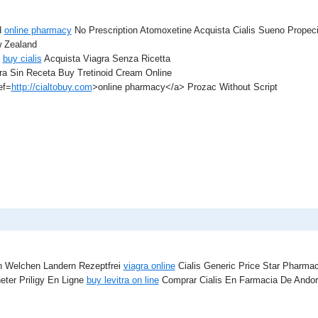
d
online pharmacy
No Prescription Atomoxetine Acquista Cialis Sueno Propeci
 Zealand
e
buy cialis
Acquista Viagra Senza Ricetta
ra Sin Receta Buy Tretinoid Cream Online
ef=
http://cialtobuy.com
>online pharmacy</a> Prozac Without Script
 In Welchen Landern Rezeptfrei
viagra online
Cialis Generic Price Star Pharma
eter Priligy En Ligne
buy levitra on line
Comprar Cialis En Farmacia De Andor