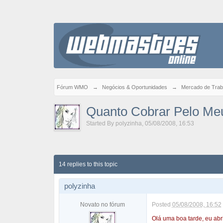
Fórum WMO
→
Negócios & Oportunidades
→
Mercado de Trab
Quanto Cobrar Pelo Meu
Started By
polyzinha
,
05/08/2008, 16:53
14 replies to this topic
polyzinha
Novato no fórum
Posted
05/08/2008, 16:52
Olá uma boa tarde, eu abr