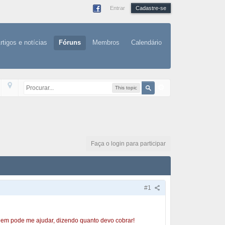
Entrar
Cadastre-se
rtigos e notícias
Fóruns
Membros
Calendário
This topic
Faça o login para participar
#1
guem pode me ajudar, dizendo quanto devo cobrar!