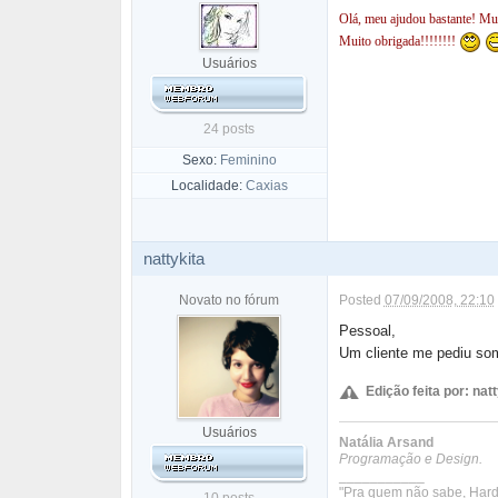
Olá, meu ajudou bastante! Mui
Muito obrigada!!!!!!!!
Usuários
24 posts
Sexo:
Feminino
Localidade:
Caxias
nattykita
Novato no fórum
Posted
07/09/2008, 22:10
Pessoal,
Um cliente me pediu som
Edição feita por: natt
Usuários
Natália Arsand
Programação e Design.
___________
"Pra quem não sabe, Hardw