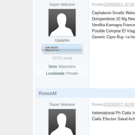
Super Veterano
Posted
20/09/2017, 07:46
Cephalexin Smells Weir
Domperidone 10 Mg New
Vendita Kamagra Franc
Posible Comprar El Viag
Generic Cipro Buy <a hr
Usuários
15724 posts
Sexo:
Masculino
Localidade:
Plovdiv
RonsisM
Super Veterano
Posted
05/10/2017, 02:26
Intternational Ph Cialis
Cialis Efectos Salud Ach