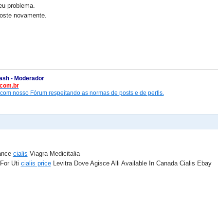
eu problema.
poste novamente.
ash - Moderador
com.br
 com nosso Fórum respeitando as normas de posts e de perfis.
nance
cialis
Viagra Medicitalia
 For Uti
cialis price
Levitra Dove Agisce Alli Available In Canada Cialis Ebay