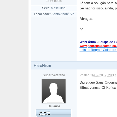
1376 posts
Lá tem a solução para s
Sexo:
Masculino
Se não for isso, ainda, 
Localidade:
Santo André SP
Abraços.
pp
WebFórum - Equipe de Fl
www.pedropauloalmeida.
Leia as
Regras
! Colabore
HaroNism
Super Veterano
Posted
26/09/2017, 20:17
Diuretique Sans Ordon
Effectiveness Of Keflex
Usuários