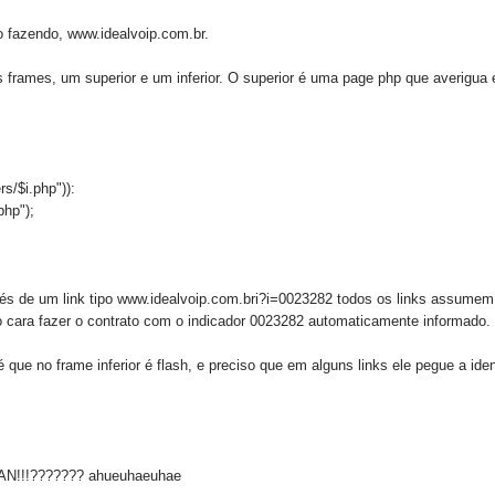
o fazendo, www.idealvoip.com.br.
s frames, um superior e um inferior. O superior é uma page php que averigua 
rs/$i.php")):
php");
és de um link tipo www.idealvoip.com.bri?i=0023282 todos os links assumem o
o cara fazer o contrato com o indicador 0023282 automaticamente informado.
 que no frame inferior é flash, e preciso que em alguns links ele pegue a ide
!!!??????? ahueuhaeuhae