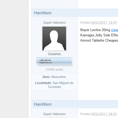
HaroNism
Super Veterano
Posted
04/11/2017, 18:25
Bayer Levitra 20mg
viag
Kamagra Jelly Side Eff
Amoxil Tablette Cheapea
Usuários
15385 posts
Sexo:
Masculino
Localidade:
San Miguel de
Tucuman
HaroNism
Super Veterano
Posted
30/11/2017, 06:51