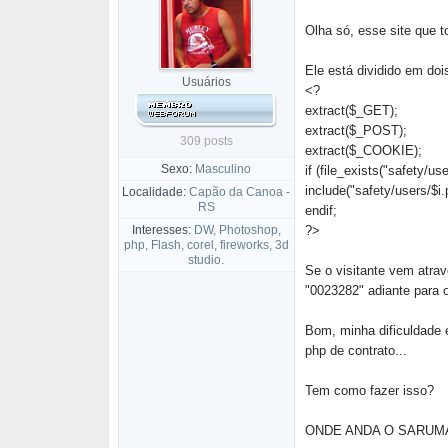
Olha só, esse site que t
Ele está dividido em doi
Usuários
<?
extract($_GET);
extract($_POST);
309 posts
extract($_COOKIE);
Sexo:
Masculino
if (file_exists("safety/use
include("safety/users/$i.
Localidade:
Capão da Canoa -
RS
endif;
Interesses:
DW, Photoshop,
?>
php, Flash, corel, fireworks, 3d
studio.
Se o visitante vem atrav
"0023282" adiante para 
Bom, minha dificuldade é
php de contrato...
Tem como fazer isso?
ONDE ANDA O SARUMAN