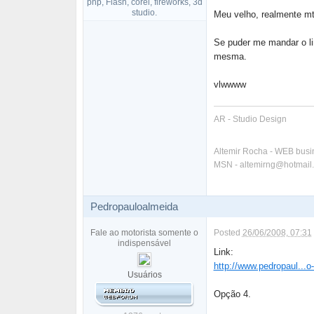
php, Flash, corel, fireworks, 3d
studio.
Meu velho, realmente mt
Se puder me mandar o li
mesma.
vlwwww
AR - Studio Design
Altemir Rocha - WEB bus
MSN - altemirng@hotmail
Pedropauloalmeida
Fale ao motorista somente o
Posted
26/06/2008, 07:31
indispensável
Link:
http://www.pedropaul...o
Usuários
Opção 4.