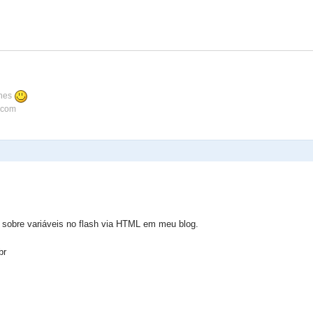
ines
.com
 sobre variáveis no flash via HTML em meu blog.
br