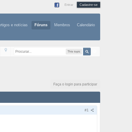
Entrar
Cadastre-se
rtigos e notícias
Fóruns
Membros
Calendário
This topic
Faça o login para participar
#1