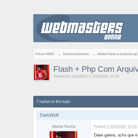
Fórum WMO
→
Desenvolvimento
→
Adobe Flash e ActionScript
Flash + Php Com Arquiv
Started By
DarkWolf
,
17/06/2008, 15:55
7 replies to this topic
DarkWolf
Altemir Rocha
Posted
17/06/2008, 15:55
Daee galera, acho que é