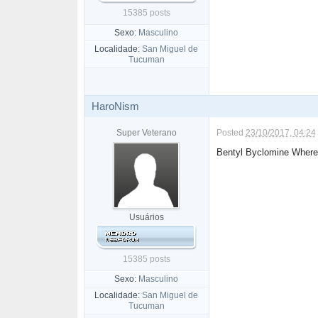
15385 posts
Sexo:
Masculino
Localidade:
San Miguel de
Tucuman
HaroNism
Super Veterano
Posted
23/10/2017, 04:24
Bentyl Byclomine Where
Usuários
15385 posts
Sexo:
Masculino
Localidade:
San Miguel de
Tucuman