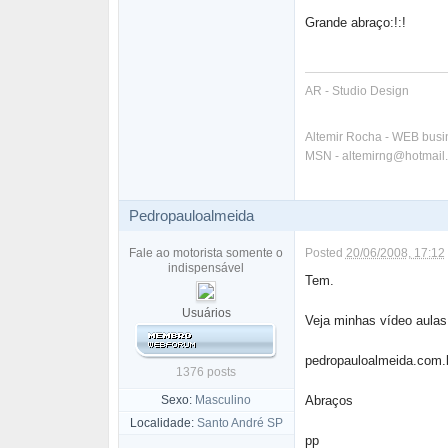
Grande abraço:!:!
AR - Studio Design
Altemir Rocha - WEB bus
MSN - altemirng@hotmail
Pedropauloalmeida
Fale ao motorista somente o
Posted
20/06/2008, 17:12
indispensável
Tem.
Usuários
Veja minhas vídeo aulas
pedropauloalmeida.com.
1376 posts
Sexo:
Masculino
Abraços
Localidade:
Santo André SP
pp