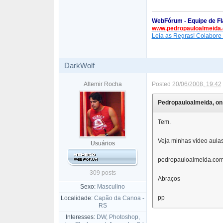
WebFórum - Equipe de Fl
www.pedropauloalmeida.
Leia as
Regras
! Colabore
DarkWolf
Altemir Rocha
Posted
20/06/2008, 19:42
Pedropauloalmeida, on 
Tem.
Veja minhas vídeo aulas
Usuários
pedropauloalmeida.com
309 posts
Abraços
Sexo:
Masculino
pp
Localidade:
Capão da Canoa -
RS
Interesses:
DW, Photoshop,