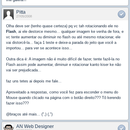
Pitta
27/05/2008
Olha deve ser (tenho quase certeza) pq vc tah rotacionando ele no
Flash
, ai ele destorce mesmo... qualquer imagem ke venha de fora, e
vc tente aumentar ou diminuir no flash ou até mesmo rotacionar, ele
vai distorcê-la... faça 1 teste e deixe-a parada do jeito que você a
importou... para ver se acontece isso...
Outra dica é: A imagem não é muito difícil de fazer, tente fazê-la no
Flash assim pode aumentar, diminuir e rotacionar kanto kiser ke não
vai ser prejudicada...
faz uns tetes ai depois me fale...
Aproveitado a respostas, como você fez para esconder o menu do
Mouse quando clicado na página com o botão direito??? Tô kerendo
fazer isso???
@braços até mais... (",) (,")
AN Web Designer