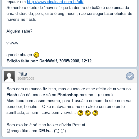
reparar em
http://www.idealcard.com.br/alt/
Somente o efeito de "nuvens" que ta dentro do balão é que ainda dá
uma distorcida, pois, este é png mesm, nao consegui fazer efeitos de
nuvens no flash.
Alguém sabe?
vlwww.
grande abraço
Edição feita por: DarkWolf, 30/05/2008, 12:12.
Pitta
30/05/2008
Bom cara eu nunca fiz isso, mas eu axo ke esse efeito de nuvem no
Flash
não dá, axo ke só no
Photoshop
mesmo... (eu axo)...
Mas ficou bom assim mesmo, para 1 usuário comum do site nem vai
perceber, hehehe... O ke matava mesmo era akele contorno preto
serrilhado, ali sim ficava bem visível...
Bom axo ke é só isso kalker dúvida Post ai...
@braço fika com
DEUs...
(",) (,")