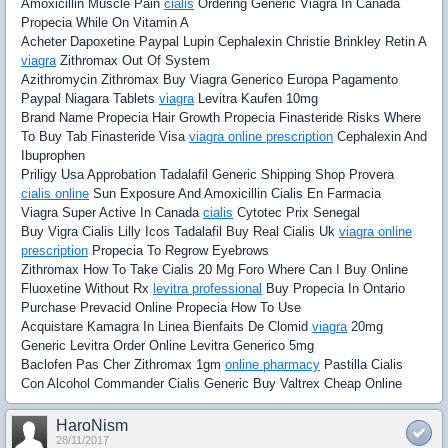
Amoxicillin Muscle Pain
cialis
Ordering Generic Viagra In Canada
Propecia While On Vitamin A
Acheter Dapoxetine Paypal Lupin Cephalexin Christie Brinkley Retin A
viagra
Zithromax Out Of System
Azithromycin Zithromax Buy Viagra Generico Europa Pagamento
Paypal Niagara Tablets
viagra
Levitra Kaufen 10mg
Brand Name Propecia Hair Growth Propecia Finasteride Risks Where
To Buy Tab Finasteride Visa
viagra online prescription
Cephalexin And
Ibuprophen
Priligy Usa Approbation Tadalafil Generic Shipping Shop Provera
cialis online
Sun Exposure And Amoxicillin Cialis En Farmacia
Viagra Super Active In Canada
cialis
Cytotec Prix Senegal
Buy Vigra Cialis Lilly Icos Tadalafil Buy Real Cialis Uk
viagra online
prescription
Propecia To Regrow Eyebrows
Zithromax How To Take Cialis 20 Mg Foro Where Can I Buy Online
Fluoxetine Without Rx
levitra professional
Buy Propecia In Ontario
Purchase Prevacid Online Propecia How To Use
Acquistare Kamagra In Linea Bienfaits De Clomid
viagra
20mg
Generic Levitra Order Online Levitra Generico 5mg
Baclofen Pas Cher Zithromax 1gm
online pharmacy
Pastilla Cialis
Con Alcohol Commander Cialis Generic Buy Valtrex Cheap Online
HaroNism
28/11/2017