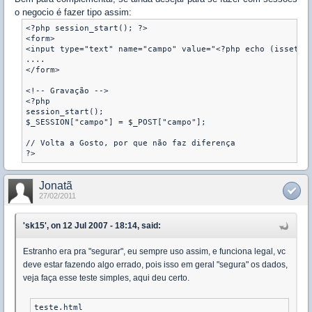
o negocio é fazer tipo assim:
<?php session_start(); ?>

<form>

<input type="text" name="campo" value="<?php echo (isset($_
....

</form>

<!-- Gravação -->

<?php

session_start();

$_SESSION["campo"] = $_POST["campo"];

// Volta a Gosto, por que não faz diferença

?>
Jonatã
27/02/2011
'sk15', on 12 Jul 2007 - 18:14, said:
Estranho era pra "segurar", eu sempre uso assim, e funciona legal, vc
deve estar fazendo algo errado, pois isso em geral "segura" os dados,
veja faça esse teste simples, aqui deu certo.
teste.html
