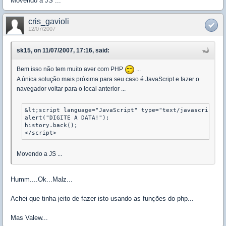
Movendo a JS ...
cris_gavioli
12/07/2007
sk15, on 11/07/2007, 17:16, said:
Bem isso não tem muito aver com PHP
...
A única solução mais próxima para seu caso é JavaScript e fazer o
navegador voltar para o local anterior ...
&lt;script language="JavaScript" type="text/javascript">

alert("DIGITE A DATA!");

history.back();

</script>
Movendo a JS ...
Humm....Ok...Malz...
Achei que tinha jeito de fazer isto usando as funções do php...
Mas Valew...