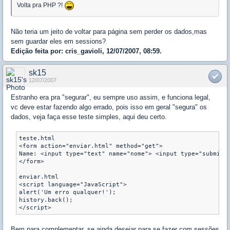
Volta pra PHP ?!
Não teria um jeito de voltar para página sem perder os dados,mas
sem guardar eles em sessions?
Edição feita por: cris_gavioli, 12/07/2007, 08:59.
sk15
12/07/2007
Estranho era pra "segurar", eu sempre uso assim, e funciona legal,
vc deve estar fazendo algo errado, pois isso em geral "segura" os
dados, veja faça esse teste simples, aqui deu certo.
teste.html

<form action="enviar.html" method="get">

Name: <input type="text" name="nome"> <input type="submit">
</form>

enviar.html

<script language="JavaScript">

alert('Um erro qualquer!');

history.back();

</script>
Bem para complementar, se ainda desejar para se fazer com sessões