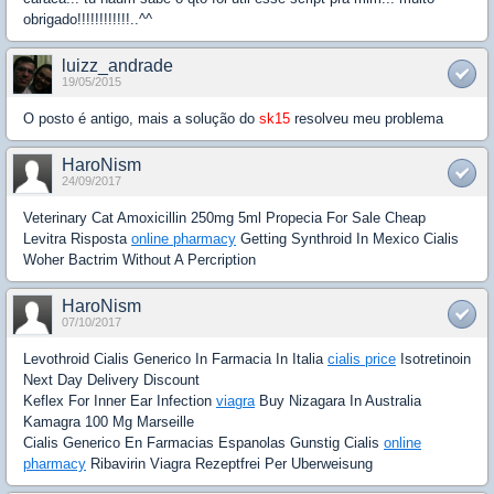
obrigado!!!!!!!!!!!!..^^
luizz_andrade
19/05/2015
O posto é antigo, mais a solução do
sk15
resolveu meu problema
HaroNism
24/09/2017
Veterinary Cat Amoxicillin 250mg 5ml Propecia For Sale Cheap
Levitra Risposta
online pharmacy
Getting Synthroid In Mexico Cialis
Woher Bactrim Without A Percription
HaroNism
07/10/2017
Levothroid Cialis Generico In Farmacia In Italia
cialis price
Isotretinoin
Next Day Delivery Discount
Keflex For Inner Ear Infection
viagra
Buy Nizagara In Australia
Kamagra 100 Mg Marseille
Cialis Generico En Farmacias Espanolas Gunstig Cialis
online
pharmacy
Ribavirin Viagra Rezeptfrei Per Uberweisung