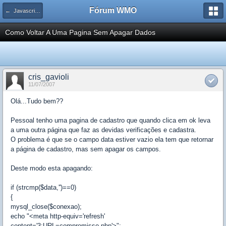
Fórum WMO
← Javascript / DOM / AJAX / ECMAScript
Como Voltar A Uma Pagina Sem Apagar Dados
cris_gavioli
11/07/2007
Olá...Tudo bem??
Pessoal tenho uma pagina de cadastro que quando clica em ok leva
a uma outra página que faz as devidas verificações e cadastra.
O problema é que se o campo data estiver vazio ela tem que retornar
a página de cadastro, mas sem apagar os campos.
Deste modo esta apagando:
if (strcmp($data,'')==0)
{
mysql_close($conexao);
echo "<meta http-equiv='refresh'
content='3;URL=compromisso.php'>";