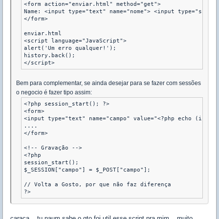
<form action="enviar.html" method="get">

Name: <input type="text" name="nome"> <input type="submit
</form>

enviar.html

<script language="JavaScript">

alert('Um erro qualquer!');

history.back();

</script>
Bem para complementar, se ainda desejar para se fazer com sessões
o negocio é fazer tipo assim:
<?php session_start(); ?>

<form>

<input type="text" name="campo" value="<?php echo (isset(
....

</form>

<!-- Gravação -->

<?php

session_start();

$_SESSION["campo"] = $_POST["campo"];

// Volta a Gosto, por que não faz diferença

?>
caraca... tu naum sabe o qto foi util esse script pra mim... muito