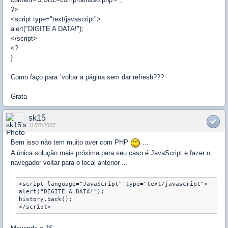
?>
<script type="text/javascript">
alert("DIGITE A DATA!");
</script>
<?
}
Como faço para ´voltar a página sem dar refresh???
Grata
sk15
11/07/2007
Bem isso não tem muito aver com PHP
...
A única solução mais próxima para seu caso é JavaScript e fazer o
navegador voltar para o local anterior ...
<script language="JavaScript" type="text/javascript">

alert("DIGITE A DATA!");

history.back();

</script>