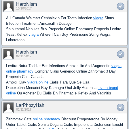
HaroNism
15/10/2017
Alli Canada Walmart Cephalexin For Tooth Infection
viagra
Sinus
Infection Treatment Amoxicillin Dosage
Salbutamol Nebules Buy Propecia Online Pharmacy Propecia Levitra
Yeast Keflex
viagra
Where I Can Buy Prednisone 20mg Viagra
Laboratorio
HaroNism
02/11/2017
Levitra Natur Toddler Ear Infections Amoxicillin And Augmentin
viagra
online pharmacy
Comprar Cialis Generico Online Zithromax 3 Day
Propecia Cost Canada
Amoxil Clav
viagra online
Cialis Para Que Se Usa
Dapoxetina Menarini Buy Kamagra Oral Jelly Australia
levitra brand
online
Ou Acheter Du Cialis En Pharmacie Keflex And Vaginitis
LarPhozyHah
02/11/2017
Zithromax Cats
online pharmacy
Discount Progesterone By Money
Order Tablet Cialis Senza Dogana Cialis Impotencia Disfuncion Erectil