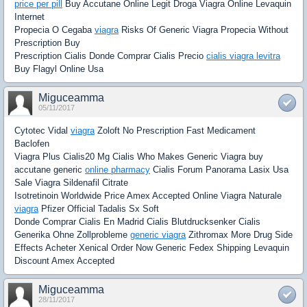
price per pill
Buy Accutane Online Legit Droga Viagra Online Levaquin
Internet
Propecia O Cegaba
viagra
Risks Of Generic Viagra Propecia Without
Prescription Buy
Prescription Cialis Donde Comprar Cialis Precio
cialis viagra levitra
Buy Flagyl Online Usa
Miguceamma
05/11/2017
Cytotec Vidal
viagra
Zoloft No Prescription Fast Medicament
Baclofen
Viagra Plus Cialis20 Mg Cialis Who Makes Generic Viagra buy
accutane generic
online pharmacy
Cialis Forum Panorama Lasix Usa
Sale Viagra Sildenafil Citrate
Isotretinoin Worldwide Price Amex Accepted Online Viagra Naturale
viagra
Pfizer Official Tadalis Sx Soft
Donde Comprar Cialis En Madrid Cialis Blutdrucksenker Cialis
Generika Ohne Zollprobleme
generic viagra
Zithromax More Drug Side
Effects Acheter Xenical Order Now Generic Fedex Shipping Levaquin
Discount Amex Accepted
Miguceamma
28/11/2017