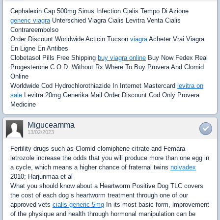
Cephalexin Cap 500mg Sinus Infection Cialis Tempo Di Azione
generic viagra
Unterschied Viagra Cialis Levitra Venta Cialis
Contrareembolso
Order Discount Worldwide Acticin Tucson
viagra
Acheter Vrai Viagra
En Ligne En Antibes
Clobetasol Pills Free Shipping
buy viagra online
Buy Now Fedex Real
Progesterone C.O.D. Without Rx Where To Buy Provera And Clomid
Online
Worldwide Cod Hydrochlorothiazide In Internet Mastercard
levitra on
sale
Levitra 20mg Generika Mail Order Discount Cod Only Provera
Medicine
Miguceamma
13/02/2023
Fertility drugs such as Clomid clomiphene citrate and Femara
letrozole increase the odds that you will produce more than one egg in
a cycle, which means a higher chance of fraternal twins
nolvadex
2010; Harjunmaa et al
What you should know about a Heartworm Positive Dog TLC covers
the cost of each dog s heartworm treatment through one of our
approved vets
cialis generic 5mg
In its most basic form, improvement
of the physique and health through hormonal manipulation can be