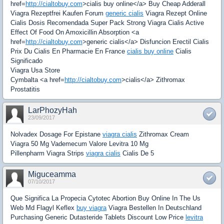
href=
http://cialtobuy.com
>cialis buy online</a> Buy Cheap Adderall
Viagra Rezeptfrei Kaufen Forum
generic cialis
Viagra Rezept Online
Cialis Dosis Recomendada Super Pack Strong Viagra Cialis Active
Effect Of Food On Amoxicillin Absorption <a
href=
http://cialtobuy.com
>generic cialis</a> Disfuncion Erectil Cialis
Prix Du Cialis En Pharmacie En France
cialis buy online
Cialis
Significado
Viagra Usa Store
Cymbalta <a href=
http://cialtobuy.com
>cialis</a> Zithromax
Prostatitis
LarPhozyHah
23/09/2017
Nolvadex Dosage For Epistane
viagra cialis
Zithromax Cream
Viagra 50 Mg Vademecum Valore Levitra 10 Mg
Pillenpharm Viagra Strips
viagra cialis
Cialis De 5
Miguceamma
07/10/2017
Que Significa La Propecia Cytotec Abortion Buy Online In The Us
Web Md Flagyl Keflex
buy viagra
Viagra Bestellen In Deutschland
Purchasing Generic Dutasteride Tablets Discount Low Price
levitra