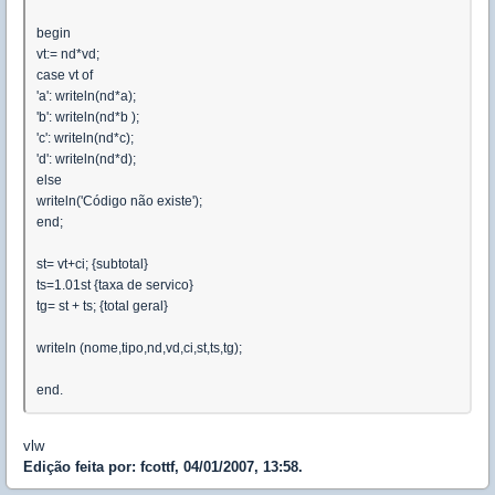
begin
vt:= nd*vd;
case vt of
'a': writeln(nd*a);
'b': writeln(nd*b );
'c': writeln(nd*c);
'd': writeln(nd*d);
else
writeln('Código não existe');
end;
st= vt+ci; {subtotal}
ts=1.01st {taxa de servico}
tg= st + ts; {total geral}
writeln (nome,tipo,nd,vd,ci,st,ts,tg);
end.
vlw
Edição feita por: fcottf, 04/01/2007, 13:58.