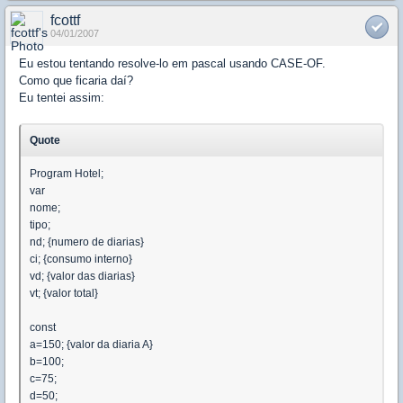
fcottf
04/01/2007
Eu estou tentando resolve-lo em pascal usando CASE-OF.
Como que ficaria daí?
Eu tentei assim:
Quote
Program Hotel;
var
nome;
tipo;
nd; {numero de diarias}
ci; {consumo interno}
vd; {valor das diarias}
vt; {valor total}
const
a=150; {valor da diaria A}
b=100;
c=75;
d=50;