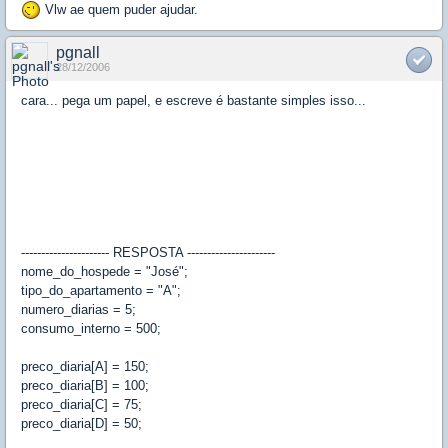
Vlw ae quem puder ajudar.
pgnall
28/12/2006
cara... pega um papel, e escreve é bastante simples isso...
---------------------- RESPOSTA ----------------------
nome_do_hospede = "José";
tipo_do_apartamento = "A";
numero_diarias = 5;
consumo_interno = 500;
preco_diaria[A] = 150;
preco_diaria[B] = 100;
preco_diaria[C] = 75;
preco_diaria[D] = 50;