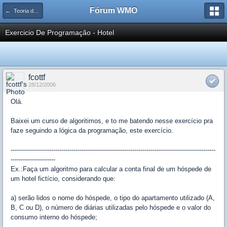
Fórum WMO
← Teoria de Programação
Exercicio De Programação - Hotel
fcottf
28/12/2006
Olá.
Baixei um curso de algoritimos, e to me batendo nesse exercício pra
faze seguindo a lógica da programação, este exercício.
-----------------------------------------------------------------------------------------------------
----------------------
Ex.:Faça um algoritmo para calcular a conta final de um hóspede de
um hotel fictício, considerando que:
a) serão lidos o nome do hóspede, o tipo do apartamento utilizado (A,
B, C ou D), o número de diárias utilizadas pelo hóspede e o valor do
consumo interno do hóspede;