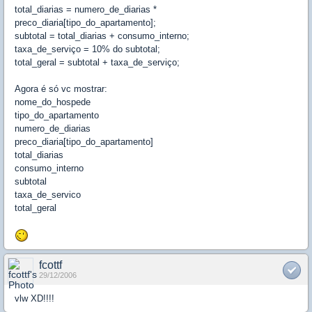
total_diarias = numero_de_diarias *
preco_diaria[tipo_do_apartamento];
subtotal = total_diarias + consumo_interno;
taxa_de_serviço = 10% do subtotal;
total_geral = subtotal + taxa_de_serviço;
Agora é só vc mostrar:
nome_do_hospede
tipo_do_apartamento
numero_de_diarias
preco_diaria[tipo_do_apartamento]
total_diarias
consumo_interno
subtotal
taxa_de_servico
total_geral
fcottf
29/12/2006
vlw XD!!!!