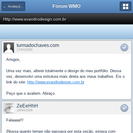
Fórum WMO
← Avaliação de Sites
Http://www.evandrodesign.com.br
turmadochaves.com
17/04/2006
Amigos,
Uma vez mais, alterei totalmente o design do meu portfólio. Dessa
vez, desenvolvi uma estrutura mais direta aos meus trabalhos. Eis o
link do site:
http://www.evandrodesign.com.br
Peço que o avaliem. Abraço.
ZeEeHhH
18/04/2006
Falaaaa!!!
(Nossa quanto tempo não passava por esta seção, estava com