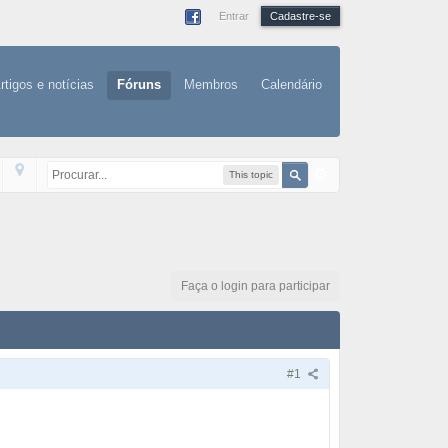
Entrar
Cadastre-se
rtigos e notícias
Fóruns
Membros
Calendário
This topic
Faça o login para participar
#1