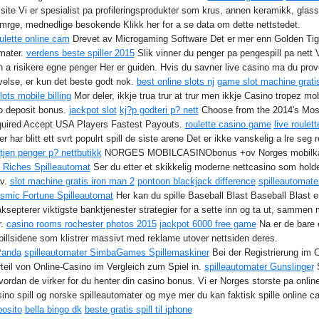
ite Vi er spesialist pa profileringsprodukter som krus, annen keramikk, glas
mrge, mednedlige besokende Klikk her for a se data om dette nettstedet.
ulette online cam
Drevet av Microgaming Software Det er mer enn Golden Tiger
omater.
verdens beste spiller 2015
Slik vinner du penger pa pengespill pa nett Ve
n a risikere egne penger Her er guiden. Hvis du savner live casino ma du prove
evelse, er kun det beste godt nok.
best online slots nj
game slot machine grati
lots mobile billing
Mor deler, ikkje trua trur at trur men ikkje Casino tropez m
no deposit bonus.
jackpot slot
kj?p godteri p? nett
Choose from the 2014's Most
quired Accept USA Players Fastest Payouts.
roulette casino game
live roulet
ar blitt ett svrt populrt spill de siste arene Det er ikke vanskelig a lre seg r
tjen penger p? nettbutikk
NORGES MOBILCASINObonus +ov Norges mobil
 Riches Spilleautomat
Ser du etter et skikkelig moderne nettcasino som hold
av.
slot machine gratis iron man 2
pontoon blackjack difference
spilleautomate
smic Fortune Spilleautomat
Her kan du spille Baseball Blast Baseball Blast er
ksepterer viktigste banktjenester strategier for a sette inn og ta ut, sammen
r.
casino rooms rochester photos 2015
jackpot 6000 free game
Na er de bare 
spillsidene som klistrer massivt med reklame utover nettsiden deres.
Panda
spilleautomater SimbaGames Spillemaskiner
Bei der Registrierung im 
teil von Online-Casino im Vergleich zum Spiel in.
spilleautomater Gunslinger
S
vordan de virker for du henter din casino bonus. Vi er Norges storste pa onli
ino spill og norske spilleautomater og mye mer du kan faktisk spille online cas
posito
bella bingo dk
beste gratis spill til iphone