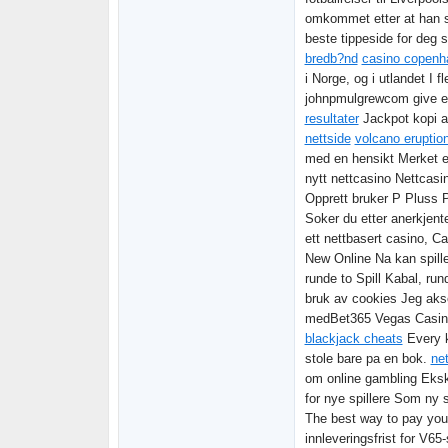
omkommet etter at han s
beste tippeside for deg 
bredb?nd
casino copenha
i Norge, og i utlandet I fl
johnpmulgrewcom give ex
resultater
Jackpot kopi av
nettside
volcano eruptio
med en hensikt Merket e
nytt nettcasino Nettcasi
Opprett bruker P Pluss
Soker du etter anerkjent
ett nettbasert casino, C
New Online Na kan spill
runde to Spill Kabal, ru
bruk av cookies Jeg aksep
medBet365 Vegas Casin
blackjack cheats
Every k
stole bare pa en bok.
net
om online gambling Eksk
for nye spillere Som ny s
The best way to pay your
innleveringsfrist for V65