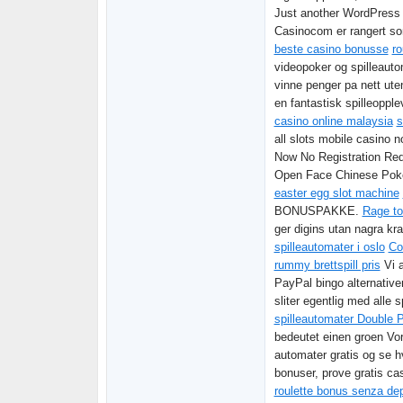
Just another WordPress s
Casinocom er rangert so
beste casino bonusse
ro
videopoker og spilleaut
vinne penger pa nett ute
en fantastisk spilleoppl
casino online malaysia
s
all slots mobile casino 
Now No Registration Re
Open Face Chinese Poker h
easter egg slot machine
BONUSPAKKE.
Rage to
ger digins utan nagra kr
spilleautomater i oslo
Co
rummy brettspill pris
Vi a
PayPal bingo alternative
sliter egentlig med alle 
spilleautomater Double 
bedeutet einen groen Vor
automater gratis og se h
bonuser, prove gratis cas
roulette bonus senza de