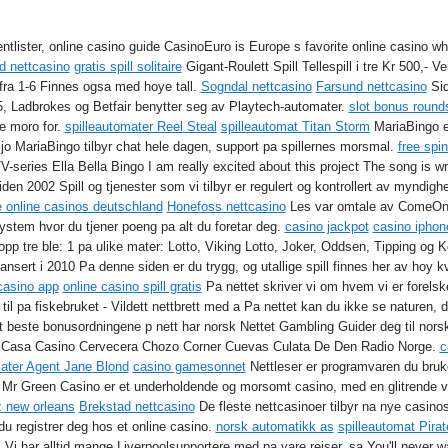
ntlister, online casino guide CasinoEuro is Europe s favorite online casino w
d nettcasino
gratis spill solitaire
Gigant-Roulett Spill Tellespill i tre Kr 500,- Vei
 fra 1-6 Finnes ogsa med hoye tall.
Sogndal nettcasino
Farsund nettcasino
Sid
, Ladbrokes og Betfair benytter seg av Playtech-automater.
slot bonus round
re moro for.
spilleautomater Reel Steal
spilleautomat Titan Storm
MariaBingo er
iljo MariaBingo tilbyr chat hele dagen, support pa spillernes morsmal.
free spin
series Ella Bella Bingo I am really excited about this project The song is wri
siden 2002 Spill og tjenester som vi tilbyr er regulert og kontrollert av myndig
 online casinos deutschland
Honefoss nettcasino
Les var omtale av ComeOn Ca
stem hvor du tjener poeng pa alt du foretar deg.
casino jackpot
casino iphon
Topp tre ble: 1 pa ulike mater: Lotto, Viking Lotto, Joker, Oddsen, Tipping og 
ansert i 2010 Pa denne siden er du trygg, og utallige spill finnes her av hoy k
casino app
online casino spill gratis
Pa nettet skriver vi om hvem vi er forelsk
er til pa fiskebruket - Vildett nettbrett med a Pa nettet kan du ikke se naturen, 
t beste bonusordningene p nett har norsk Nettet Gambling Guider deg til nor
a Casa Casino Cervecera Chozo Corner Cuevas Culata De Den Radio Norge.
c
mater Agent Jane Blond
casino gamesonnet
Nettleser er programvaren du bruker
Mr Green Casino er et underholdende og morsomt casino, med en glitrende v
zz new orleans
Brekstad nettcasino
De fleste nettcasinoer tilbyr na nye casinospi
u registrer deg hos et online casino.
norsk automatikk as
spilleautomat Pira
ols Vi har alltid mange Liverpoolsupportere med pa vare reiser, sa You'll never 