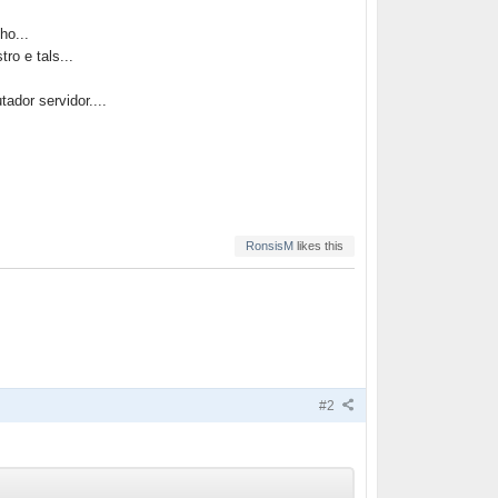
ho...
ro e tals...
ador servidor....
RonsisM
likes this
#2