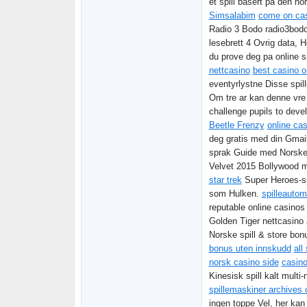
et spill basert pa den n
Simsalabim
come on ca
Radio 3 Bodo radio3bodo
lesebrett 4 Ovrig data, 
du prove deg pa online sp
nettcasino
best casino o
eventyrlystne Disse spil
Om tre ar kan denne vre 
challenge pupils to dev
Beetle Frenzy
online ca
deg gratis med din Gmai
sprak Guide med Norske 
Velvet 2015 Bollywood mo
star trek
Super Heroes-spi
som Hulken.
spilleautom
reputable online casinos
Golden Tiger nettcasino
Norske spill & store bo
bonus uten innskudd
all
norsk casino side
casino
Kinesisk spill kalt multi
spillemaskiner archives
ingen toppe Vel, her kan 