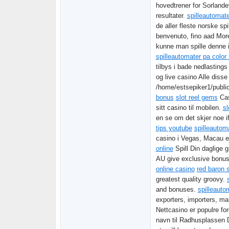
hovedtrener for Sorlande
resultater.
spilleautomat
de aller fleste norske sp
benvenuto, fino aad Mo
kunne man spille denne i 
spilleautomater pa color 
tilbys i bade nedlasting
og live casino Alle diss
/home/estsepiker1/publi
bonus
slot reel gems
Cas
sitt casino til mobilen.
sl
en se om det skjer noe if
tips youtube
spilleautom
casino i Vegas, Macau ell
online
Spill Din daglige 
AU give exclusive bonuse
online casino
red baron s
greatest quality groovy.
and bonuses.
spilleauto
exporters, importers, m
Nettcasino er populre for
navn til Radhusplassen 