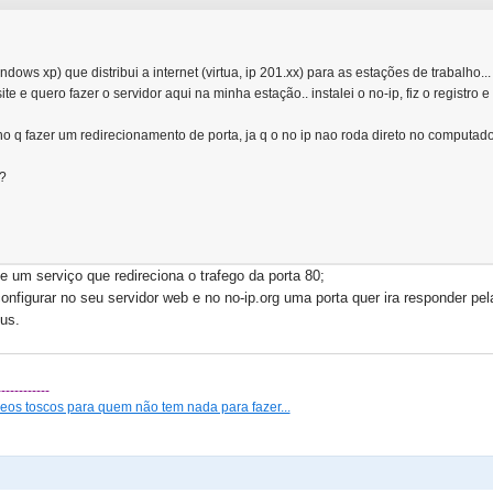
dows xp) que distribui a internet (virtua, ip 201.xx) para as estações de trabalho...
te e quero fazer o servidor aqui na minha estação.. instalei o no-ip, fiz o registro e t
 q fazer um redirecionamento de porta, ja q o no ip nao roda direto no computador 
?
te um serviço que redireciona o trafego da porta 80;
onfigurar no seu servidor web e no no-ip.org uma porta quer ira responder pel
us.
------------
eos toscos para quem não tem nada para fazer...