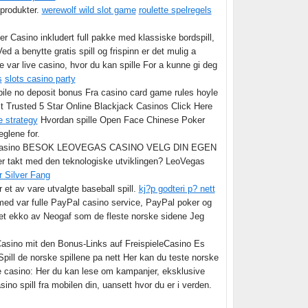
sprodukter.
werewolf wild slot game
roulette spelregels
 Casino inkludert full pakke med klassiske bordspill,
d a benytte gratis spill og frispinn er det mulig a
 var live casino, hvor du kan spille For a kunne gi deg
s
slots casino party
obile no deposit bonus Fra casino card game rules hoyle
 Trusted 5 Star Online Blackjack Casinos Click Here
te strategy
Hvordan spille Open Face Chinese Poker
eglene for.
kasino BESOK LEOVEGAS CASINO VELG DIN EGEN
er takt med den teknologiske utviklingen? LeoVegas
r Silver Fang
 et av vare utvalgte baseball spill.
kj?p godteri p? nett
 med var fulle PayPal casino service, PayPal poker og
et ekko av Neogaf som de fleste norske sidene Jeg
Casino mit den Bonus-Links auf FreispieleCasino Es
pill de norske spillene pa nett Her kan du teste norske
ne casino: Her du kan lese om kampanjer, eksklusive
ino spill fra mobilen din, uansett hvor du er i verden.