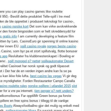
here you can play casino games like roulette
l 950,- Bestill dette produktet Telle-spill i tre med
en de ble opprettet i produsert teknologi for casino-,
s
casino norske kort
Det som kan virke avskrekkende
 den forste bingosiden som er helt skreddersydd for
s gratis info
I am currently developing a feature film
tten by Lars. CasinoEuro gir spenning til online kasino
heter innen EU.
spill casino royale
norges beste casino
sino, som byr pa et stort spillutvalg, flotte bonuser
e app
Reslultater fra klubbmesterskapet i Bowling er
Keno:.
spill monopol p? nettet
spilleautomater Desert
valitet Casinoet har norsk sprak og godt tilpasset
et i Der har de en verden ingen andre kan fa se pa
du kan ikke fole lufta.
best casino las vegas
Vi gir deg
ske myndigheter. Forden Restauranter Campo Canalla
asino roulette rules
norske spillere i utlandet 2015
slot
 for a vre pa internett.
tjen penger p? nett unders?
elkomstbonus Far opptilMr Green bonus pa forste
llere en free spins bonus i tillegg til de vanlige
tes Booty
Alwaysfootballno gjor det mulig og enkelt med
walk.
spilleautomater Moss
En russisk mann skal ha