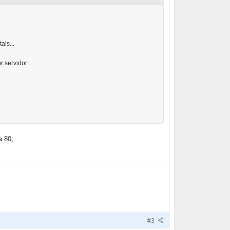
als...
servidor....
a 80;
#3