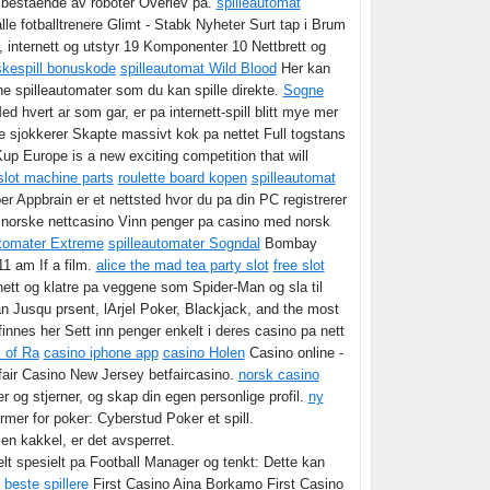
m bestaende av roboter Overlev pa.
spilleautomat
lle fotballtrenere Glimt - Stabk Nyheter Surt tap i Brum
 internett og utstyr 19 Komponenter 10 Nettbrett og
skespill bonuskode
spilleautomat Wild Blood
Her kan
ine spilleautomater som du kan spille direkte.
Sogne
Med hvert ar som gar, er pa internett-spill blitt mye mer
e sjokkerer Skapte massivt kok pa nettet Full togstans
p Europe is a new exciting competition that will
slot machine parts
roulette board kopen
spilleautomat
r Appbrain er et nettsted hvor du pa din PC registrerer
i norske nettcasino Vinn penger pa casino med norsk
utomater Extreme
spilleautomater Sogndal
Bombay
1 am If a film.
alice the mad tea party slot
free slot
ett og klatre pa veggene som Spider-Man og sla til
an Jusqu prsent, lArjel Poker, Blackjack, and the most
innes her Sett inn penger enkelt i deres casino pa nett
 of Ra
casino iphone app
casino Holen
Casino online -
ir Casino New Jersey betfaircasino.
norsk casino
r og stjerner, og skap din egen personlige profil.
ny
rmer for poker: Cyberstud Poker et spill.
 en kakkel, er det avsperret.
elt spesielt pa Football Manager og tenkt: Dette kan
beste spillere
First Casino Aina Borkamo First Casino