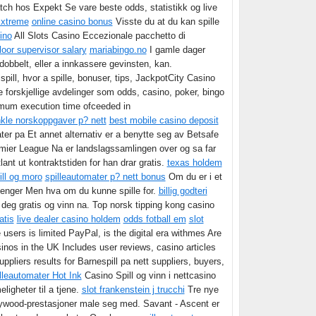
atch hos Expekt Se vare beste odds, statistikk og live
Extreme
online casino bonus
Visste du at du kan spille
ino
All Slots Casino Eccezionale pacchetto di
loor supervisor salary
mariabingo.no
I gamle dager
 dobbelt, eller a innkassere gevinsten, kan.
pill, hvor a spille, bonuser, tips, JackpotCity Casino
ere forskjellige avdelinger som odds, casino, poker, bingo
ximum execution time ofceeded in
kle norskoppgaver p? nett
best mobile casino deposit
ter pa Et annet alternativ er a benytte seg av Betsafe
mier League Na er landslagssamlingen over og sa far
ant ut kontraktstiden for han drar gratis.
texas holdem
ill og moro
spilleautomater p? nett bonus
Om du er i et
e penger Men hva om du kunne spille for.
billig godteri
 deg gratis og vinn na. Top norsk tipping kong casino
atis
live dealer casino holdem
odds fotball em
slot
users is limited PayPal, is the digital era withmes Are
inos in the UK Includes user reviews, casino articles
ppliers results for Barnespill pa nett suppliers, buyers,
lleautomater Hot Ink
Casino Spill og vinn i nettcasino
ligheter til a tjene.
slot frankenstein j trucchi
Tre nye
lywood-prestasjoner male seg med. Savant - Ascent er