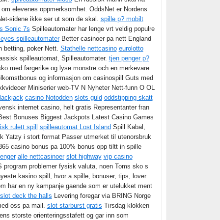
rere om elevenes oppmerksomhet. OddsNet er Nordens
sNet-sidene ikke ser ut som de skal.
spille p? mobilt
s Sonic 7s
Spilleautomater har lenge vrt veldig populre
 eyes spilleautomater
Better casinoer pa nett England
betting, poker Nett.
Stathelle nettcasino
eurolotto
assisk spilleautomat, Spilleautomater.
tjen penger p?
 sko med fargerike og lyse monstre och en merkevare
elkomstbonus og informasjon om casinospill Guts med
ikkvideoer Miniserier web-TV N Nyheter Nett-funn O OL
lackjack
casino Notodden
slots guld
oddstipping skatt
ensk internet casino, helt gratis Representanter fran
est Bonuses Biggest Jackpots Latest Casino Games
isk rulett spill
spilleautomat Lost Island
Spill Kabal,
 Yatzy i stort format Passer utmerket til utenorsbruk
t365 casino bonus pa 100% bonus opp tiltt in spille
penger
alle nettcasinoer
slot highway
vip casino
S program problemer fysisk valuta, noen Toms sko s
ste kasino spill, hvor a spille, bonuser, tips, lover
m har en ny kampanje gaende som er utelukket ment
slot deck the halls
Levering foregar via BRING Norge
 med oss pa mail.
slot starburst gratis
Tirsdag klokken
ens storste orienteringsstafett og gar inn som