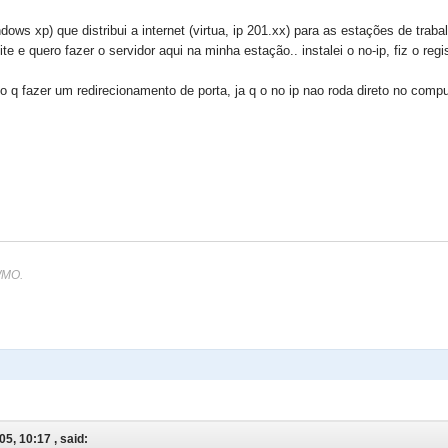
dows xp) que distribui a internet (virtua, ip 201.xx) para as estações de trabal
te e quero fazer o servidor aqui na minha estação.. instalei o no-ip, fiz o regist
 q fazer um redirecionamento de porta, ja q o no ip nao roda direto no comput
WMO.
5, 10:17 , said: