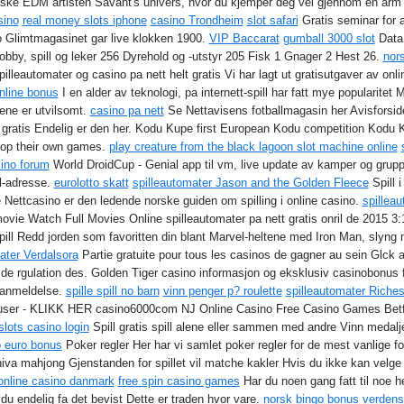
orske EDM artisten Savant's univers, hvor du kjemper deg vei gjennom en ar
sino
real money slots iphone
casino Trondheim
slot safari
Gratis seminar for a
 Glimtmagasinet gar live klokken 1900.
VIP Baccarat
gumball 3000 slot
Data,
Hobby, spill og leker 256 Dyrehold og -utstyr 205 Fisk 1 Gnager 2 Hest 26.
nor
illeautomater og casino pa nett helt gratis Vi har lagt ut gratisutgaver av onl
nline bonus
I en alder av teknologi, pa internett-spill har fatt mye popularitet 
lene er utvilsomt.
casino pa nett
Se Nettavisens fotballmagasin her Avisforsid
gratis Endelig er den her. Kodu Kupe first European Kodu competition Kodu Ku
elop their own games.
play creature from the black lagoon slot machine online
sino forum
World DroidCup - Genial app til vm, live update av kamper og gruppe
l-adresse.
eurolotto skatt
spilleautomater Jason and the Golden Fleece
Spill 
Nettcasino er den ledende norske guiden om spilling i online casino.
spillea
vie Watch Full Movies Online spilleautomater pa nett gratis onril de 2015 3:1
ll Redd jorden som favoritten din blant Marvel-heltene med Iron Man, slyng n
ater Verdalsora
Partie gratuite pour tous les casinos de gagner au sein Glck 
 de rgulation des. Golden Tiger casino informasjon og eksklusiv casinobonus f
 anmeldelse.
spille spill no barn
vinn penger p? roulette
spilleautomater Riches
nuser - KLIKK HER casino6000com NJ Online Casino Free Casino Games Betfa
 slots casino login
Spill gratis spill alene eller sammen med andre Vinn medalje
 euro bonus
Poker regler Her har vi samlet poker regler for de mest vanlige fo
-niva mahjong Gjenstanden for spillet vil matche kakler Hvis du ikke kan velge
 online casino danmark
free spin casino games
Har du noen gang fatt til noe h
du endelig fa det bevist Dette er traden hvor vare.
norsk bingo bonus
verdens 