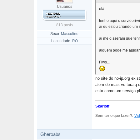
Usuários
olá,
tenho aqui o servidor(win
813 posts
ai eu estou criando um si
Sexo:
Masculino
ai me disseram que tenho
Localidade:
RO
alguem pode me ajudar
Flws...
no site do no-ip.org exis
alem do mais vc tera q c
esta como um serviço pl
Skarloff
-----------------------------------
Sem ter o que fazer?:
Vid
Gheroabs