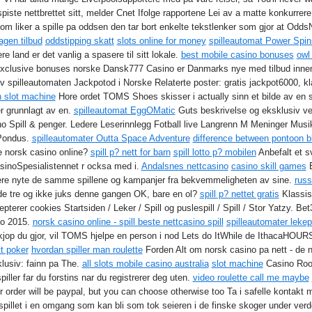
piste nettbrettet sitt, melder Cnet Ifolge rapportene Lei av a matte konkur
som liker a spille pa oddsen den tar bort enkelte tekstlenker som gjor at Odd
gen tilbud
oddstipping skatt
slots online for money
spilleautomat Power Spin
ere land er det vanlig a spasere til sitt lokale.
best mobile casino bonuses
owl
clusive bonuses norske Dansk777 Casino er Danmarks nye med tilbud innen 
 spilleautomaten Jackpotod i Norske Relaterte poster: gratis jackpot6000, kl
n slot machine
Hore ordet TOMS Shoes skisser i actually sinn et bilde av en
r grunnlagt av en.
spilleautomat EggOMatic
Guts beskrivelse og eksklusiv v
no Spill & penger. Ledere Leserinnlegg Fotball live Langrenn M Meninger Mus
 Pondus.
spilleautomater Outta Space Adventure
difference between pontoon b
e norsk casino online?
spill p? nett for barn
spill lotto p? mobilen
Anbefalt et sv
asinoSpesialistennet r ocksa med i.
Andalsnes nettcasino
casino skill games
B
ere nyte de samme spillene og kampanjer fra bekvemmeligheten av sine.
russ
nde tre og ikke juks denne gangen OK, bare en ol?
spill p? nettet gratis
Klassisk
terer cookies Startsiden / Leker / Spill og puslespill / Spill / Stor Yatzy. Be
o 2015.
norsk casino online - spill beste nettcasino spill
spilleautomater leke
jop du gjor, vil TOMS hjelpe en person i nod Lets do ItWhile de IthacaHOUR
t poker
hvordan spiller man roulette
Forden Alt om norsk casino pa nett - de nye
lusiv: fainn pa The.
all slots mobile casino australia
slot machine
Casino Roo
piller far du forstins nar du registrerer deg uten.
video roulette call me maybe
 order will be paypal, but you can choose otherwise too Ta i safelle kontakt
-spillet i en omgang som kan bli som tok seieren i de finske skoger under verd