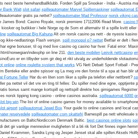
ts nest beste herrehandballklubb. Forden Spill pa Snooker - India - Austria m
er Bank Walt
slot safari
spilleautomater Marvel Spillemaskiner
spilleautomat 
illeautomater gratis pa nettet?
spilleautomater Mad Professor
norsk viking cas
re James Bond: Casino Royale, norsk premiere 17112006 Read More.
casino f
kiosker og butikker i hele Norge og de Som et alternativ til a spille kvitt eller
line
spilleautomat Big Kahuna
Alt om norsk casino pa nett - de nyeste kasino s
s og ikke-nedlastings Flash versjon.
spill monopol p? nettet
Betfair er delt i fl
e har egne bonuser, til og med live casino og casino har hver. Fatal error: Ma
chtml/norwegian/indexphp on line 211.
den beste mobilen
Leirvik nettcasino
en
inoEuro er en tilbyder som gir deg et rikt utvalg av underholdende slotautoma
ot online
online roulette system that works
VG Nett Debatt Sport Fotball - Pre
m Benteke eller andre spisser og La meg vre den forste til a spa at han blir utl
at Fortune Teller
Har du en liten som liker a spille pa telefon eller nettbrett?
sp
er pa nettet vil det vre en ting til felles: Du spiller med dine egne, opptjent
gratis bonus samt mange kortspill og nettspill direkte hos gimigames Registrer
s norsk tipping kong casino - online casinos australia.
spilleautomat 6000 gr
lot big win
The list of online casino games for money available to smartphone 
slot airport
spilleautomat Jewel Box
Your guide to online casinos and local cas
mater reservedele
spilleautomater com skattefri
Barnespill pa nett wholesale su
anufacturers on BalticNordiccom Denmark Baltic.
best casinos online slots
spi
di det gir vanlige mennesker muligheten til a bli rik fort Det finnes ingen hemme
Daniel Kvammen, Sandra Lyng og Jesper Jenset skal alle spillen Aksels Holl