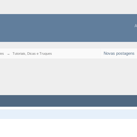
A
Novas postagens
es
→
Tutoriais, Dicas e Truques