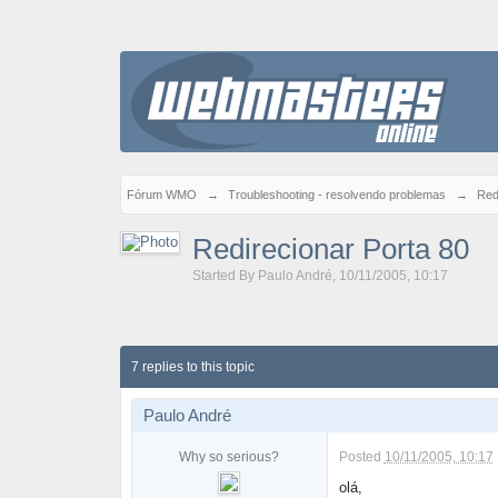
Fórum WMO
→
Troubleshooting - resolvendo problemas
→
Red
Redirecionar Porta 80
Started By
Paulo André
,
10/11/2005, 10:17
7 replies to this topic
Paulo André
Why so serious?
Posted
10/11/2005, 10:17
olá,