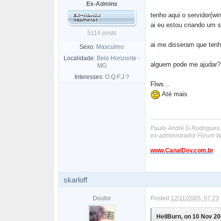
Ex-Admins
tenho aqui o servidor(win
ai eu estou criando um si
5114 posts
ai me disseram que tenho
Sexo:
Masculino
Localidade:
Belo Horizonte -
alguem pode me ajudar?
MG
Interesses:
O.Q.F.J.?
Flws...
Até mais
Paulo André G Rodrigues,
ex-administrador Fórum 
www.CanalDev.com.br
skarloff
Doutor
Posted
12/11/2005, 07:23
HellBurn, on 10 Nov 200