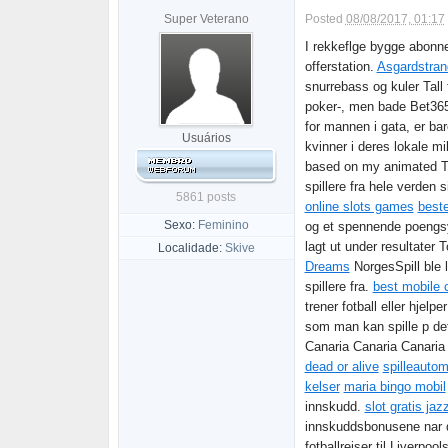
Super Veterano
Posted
08/08/2017, 01:17
I rekkeflge bygge abonne
offerstation.
Asgardstran
snurrebass og kuler Tall
poker-, men bade Bet365
for mannen i gata, er ba
Usuários
kvinner i deres lokale m
based on my animated TV-
spillere fra hele verden 
5861 posts
online slots games
beste
Sexo:
Feminino
og et spennende poengsy
lagt ut under resultater 
Localidade:
Skive
Dreams
NorgesSpill ble l
spillere fra.
best mobile 
trener fotball eller hjelp
som man kan spille p de
Canaria Canaria Canari
dead or alive
spilleauto
kelser
maria bingo mobil
innskudd.
slot gratis ja
innskuddsbonusene nar d
fotballreiser til Liverpo