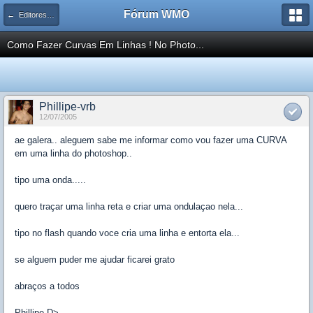
Fórum WMO
← Editores Bitmap
Como Fazer Curvas Em Linhas ! No Photo...
Phillipe-vrb
12/07/2005
ae galera.. aleguem sabe me informar como vou fazer uma CURVA
em uma linha do photoshop..
tipo uma onda.....
quero traçar uma linha reta e criar uma ondulaçao nela...
tipo no flash quando voce cria uma linha e entorta ela...
se alguem puder me ajudar ficarei grato
abraços a todos
Phillipe D>