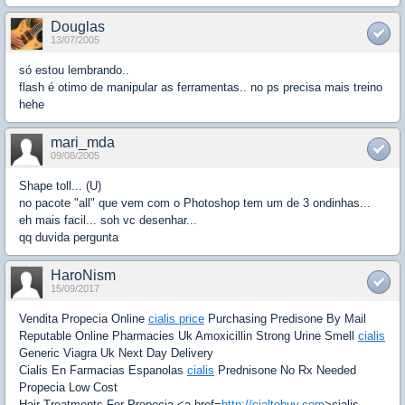
Douglas
13/07/2005
só estou lembrando..
flash é otimo de manipular as ferramentas.. no ps precisa mais treino
hehe
mari_mda
09/08/2005
Shape toll... (U)
no pacote "all" que vem com o Photoshop tem um de 3 ondinhas...
eh mais facil... soh vc desenhar...
qq duvida pergunta
HaroNism
15/09/2017
Vendita Propecia Online
cialis price
Purchasing Predisone By Mail
Reputable Online Pharmacies Uk Amoxicillin Strong Urine Smell
cialis
Generic Viagra Uk Next Day Delivery
Cialis En Farmacias Espanolas
cialis
Prednisone No Rx Needed
Propecia Low Cost
Hair Treatments For Propecia <a href=
http://cialtobuy.com
>cialis