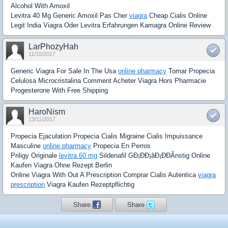
Alcohol With Amoxil
Levitra 40 Mg Generic Amoxil Pas Cher
viagra
Cheap Cialis Online
Legit India Viagra Oder Levitra Erfahrungen Kamagra Online Review
LarPhozyHah
11/10/2017
Generic Viagra For Sale In The Usa
online pharmacy
Tomar Propecia
Celulosa Microcristalina Comment Acheter Viagra Hors Pharmacie
Progesterone With Free Shipping
HaroNism
13/11/2017
Propecia Ejaculation Propecia Cialis Migraine Cialis Impuissance
Masculine
online pharmacy
Propecia En Perros
Priligy Originale
levitra 60 mg
Sildenafil GÐ¡ÐÐ¡âÐ¡ÐÐÂnstig Online
Kaufen Viagra Ohne Rezept Berlin
Online Viagra With Out A Prescription Comprar Cialis Autentica
viagra
prescription
Viagra Kaufen Rezeptpflichtig
Share
Share