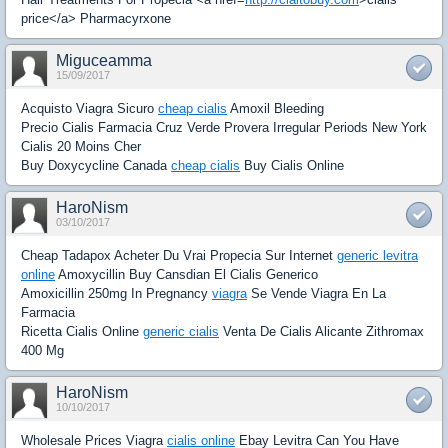
price</a> Pharmacyrxone
Miguceamma
15/09/2017
Acquisto Viagra Sicuro
cheap cialis
Amoxil Bleeding
Precio Cialis Farmacia Cruz Verde Provera Irregular Periods New York
Cialis 20 Moins Cher
Buy Doxycycline Canada
cheap cialis
Buy Cialis Online
HaroNism
03/10/2017
Cheap Tadapox Acheter Du Vrai Propecia Sur Internet
generic levitra
online
Amoxycillin Buy Cansdian El Cialis Generico
Amoxicillin 250mg In Pregnancy
viagra
Se Vende Viagra En La
Farmacia
Ricetta Cialis Online
generic cialis
Venta De Cialis Alicante Zithromax
400 Mg
HaroNism
10/10/2017
Wholesale Prices Viagra
cialis online
Ebay Levitra Can You Have