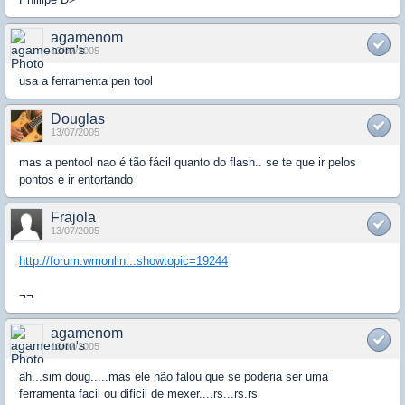
agamenom
13/07/2005
usa a ferramenta pen tool
Douglas
13/07/2005
mas a pentool nao é tão fácil quanto do flash.. se te que ir pelos
pontos e ir entortando
Frajola
13/07/2005
http://forum.wmonlin...showtopic=19244
¬¬
agamenom
13/07/2005
ah...sim doug.....mas ele não falou que se poderia ser uma
ferramenta facil ou dificil de mexer....rs...rs.rs