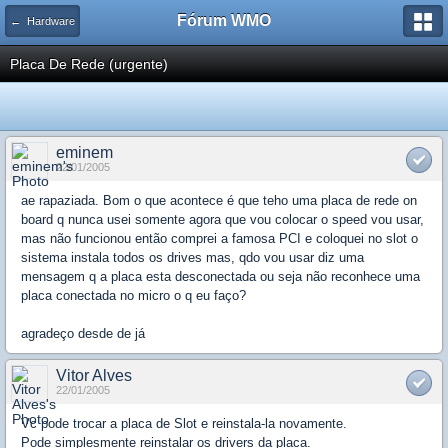
Fórum WMO
← Hardware
Placa De Rede (urgente)
eminem
22/01/2005
ae rapaziada. Bom o que acontece é que teho uma placa de rede on
board q nunca usei somente agora que vou colocar o speed vou usar,
mas não funcionou então comprei a famosa PCI e coloquei no slot o
sistema instala todos os drives mas, qdo vou usar diz uma
mensagem q a placa esta desconectada ou seja não reconhece uma
placa conectada no micro o q eu faço?
agradeço desde de já
Vitor Alves
22/01/2005
Vc pode trocar a placa de Slot e reinstala-la novamente.
Pode simplesmente reinstalar os drivers da placa.