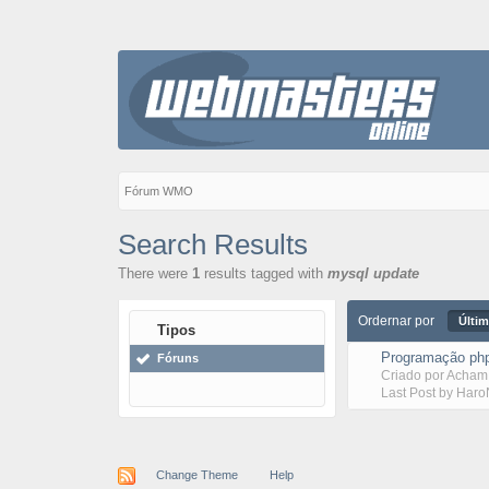
Fórum WMO
Search Results
There were
1
results tagged with
mysql update
Ordernar por
Últim
Tipos
Programação php
Fóruns
Criado por
Acham
Last Post by
Haro
Change Theme
Help