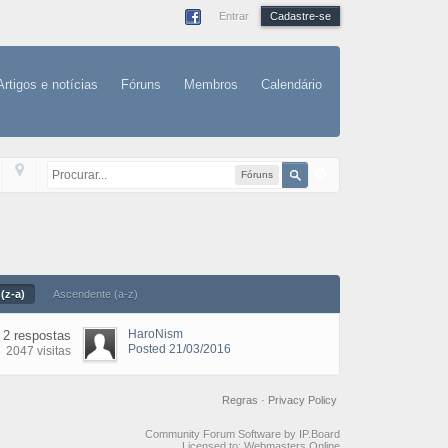
Entrar
Cadastre-se
Artigos e notícias
Fóruns
Membros
Calendário
Fóruns
(z-a)
Ascendente (a-z)
HaroNism
2 respostas
Posted 21/03/2016
2047 visitas
Regras
·
Privacy Policy
Community Forum Software by IP.Board
Licensed to: Webmasters Online