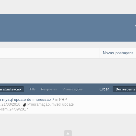
Novas postagens
Order
a atualização
Title
Respostas
Visualizações
Decrescente 
 mysql update de impressão ?
in
PHP
, 21/03/2016
Programação
,
mysql update
Nism
,
24/09/2017