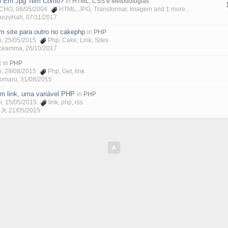
ml Em Jpg Tem Como?
in
HTML, CSS e Metodologias
TCHO
, 08/05/2004
HTML
,
JPG
,
Transformar
,
Imagem
and 1 more...
hozyHah
,
07/11/2017
um site para outro no cakephp
in
PHP
p
, 25/05/2015
Php
,
Cake
,
Link
,
Sites
ceamma
,
26/10/2017
t
in
PHP
p
, 29/08/2015
Php
,
Get
,
link
lomaru
,
31/08/2015
um link, uma variável PHP
in
PHP
r
, 15/05/2015
link
,
php
,
rss
Jr
,
21/05/2015