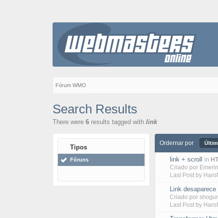
Fórum WMO
Search Results
There were
6
results tagged with
link
Ordernar por
Últim
Tipos
link + scroll
in
HT
Fóruns
Criado por
Emeri
Last Post by
Haro
Link desaparece 
Criado por
shogu
Last Post by
Haro