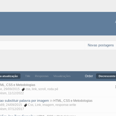
Novas postagens
Order
a atualização
Title
Respostas
Visualizações
Decrescente 
ML, CSS e Metodologias
ne
, 29/09/2015
css
,
link
,
scroll
,
roda pé
Nism
,
11/12/2022
ao substituir palavra por imagem
in
HTML, CSS e Metodologias
n89
, 24/09/2015
Css
,
Link
,
imagem
,
response.write
Nism
,
07/12/2017