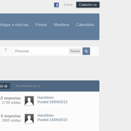
Entrar
Cadastre-se
Artigos e notícias
Fóruns
Membros
Calendário
Fóruns
(z-a)
Ascendente (a-z)
HaroNism
10 respostas
Posted 29/09/2015
2739 visitas
HaroNism
6 respostas
Posted 24/09/2015
2905 visitas