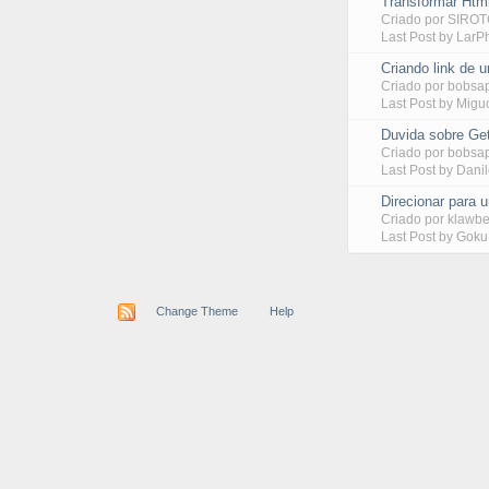
Transformar Ht
Criado por
SIRO
Last Post by
LarP
Criando link de 
Criado por
bobsa
Last Post by
Migu
Duvida sobre Ge
Criado por
bobsa
Last Post by
Dani
Direcionar para 
Criado por
klawbe
Last Post by
Goku 
Change Theme
Help