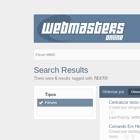
Fórum WMO
Search Results
There were
6
results tagged with
TEXTO
Ordernar por
Últim
Tipos
Centralizar texto
Fóruns
Criado por
shogu
2
Last Post by
Jeff
Comando Em Html
Criado por darkli
more...
1
2