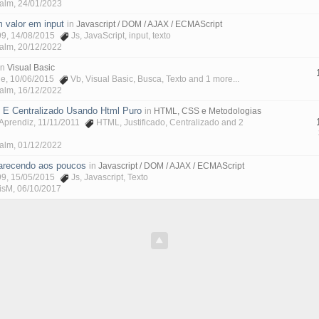
Malm
,
24/01/2023
m valor em input
in
Javascript / DOM / AJAX / ECMAScript
99
, 14/08/2015
Js
,
JavaScript
,
input
,
texto
Malm
,
20/12/2022
in
Visual Basic
ne
, 10/06/2015
Vb
,
Visual Basic
,
Busca
,
Texto
and 1 more...
Malm
,
16/12/2022
o E Centralizado Usando Html Puro
in
HTML, CSS e Metodologias
Aprendiz
, 11/11/2011
HTML
,
Justificado
,
Centralizado
and 2
Malm
,
01/12/2022
parecendo aos poucos
in
Javascript / DOM / AJAX / ECMAScript
99
, 15/05/2015
Js
,
Javascript
,
Texto
isM
,
06/10/2017