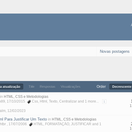
Novas postagens
Order
a atualização
Title
Respostas
Visualizações
Decrescente 
in
HTML, CSS e Metodologias
n89
, 17/10/2015
Css
,
Html
,
Texto
,
Centralizar
and 1 more...
1
1
Malm
,
12/02/2023
 Para Justificar Um Texto
in
HTML, CSS e Metodologias
ghtbr , 17/07/2006
HTML
,
FORMATAÇĀO
,
JUSTIFICAR
and 1
1