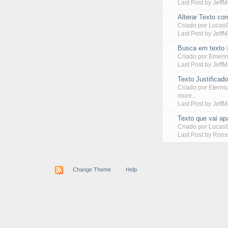
Last Post by
Jeff
Alterar Texto co
Criado por
Lucas
Last Post by
Jeff
Busca em texto
Criado por
Emeri
Last Post by
Jeff
Texto Justificad
Criado por
Eterno
more...
Last Post by
Jeff
Texto que vai a
Criado por
Lucas
Last Post by
Rons
Change Theme
Help