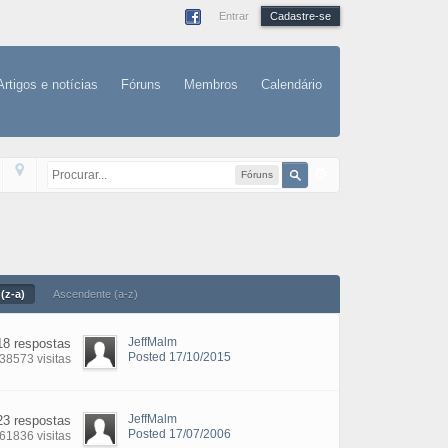
Entrar
Cadastre-se
Artigos e notícias
Fóruns
Membros
Calendário
Fóruns
(z-a)
Ascendente (a-z)
JeffMalm
18 respostas
Posted 17/10/2015
38573 visitas
JeffMalm
23 respostas
Posted 17/07/2006
61836 visitas