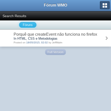
Fórum WMO
Search Results
Fóruns
Porquê que createEvent não funciona no firefox
In HTML, CSS e Metodologias
Posted on
18/05/2015, 02:02
by JeffMalm
Full Version